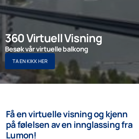
Bedrift
360 Virtuell Visning
Lumon Konsern
Besøk vår virtuelle balkong
TA EN KIKK HER
Få en virtuelle visning og kjenn
på følelsen av en innglassing fra
Lumon!