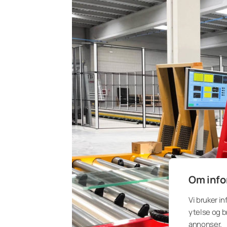
Om info
Vi bruker i
ytelse og b
annonser.