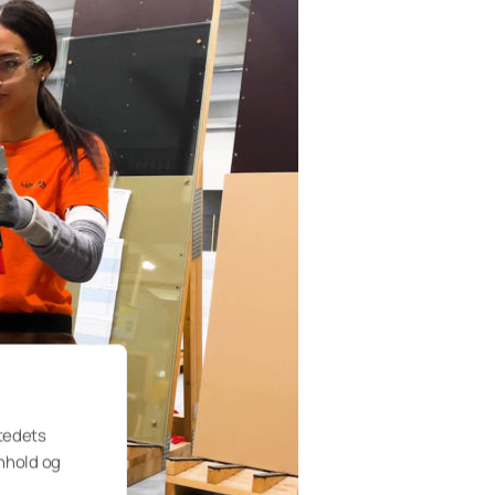
stedets
nnhold og