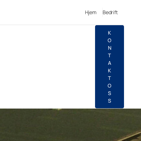
Hjem
Bedrift
K
O
N
T
A
K
T
O
S
S