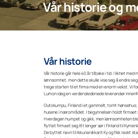
Vår historie og 
Vår historie
Vår historie går hele 40 år tilbake i tid. I likhet 
lønnsomhet, men dette skulle vise seg å endre seg 
trege starten til et firma med en enorm vekst. Vi fo
Lumon idag en verdensledenede leverandør innenfor 
Outokumpu, Finland i et gammelt, tomt hønsehus; fi
husene i nærområdet. I begynnelsen holdt firmaet se
Hverdagen humpet og gikk, men lønnsomheten ble då
flyttet firmaet seg litt lenger sør i Finland til Kymen
De byttet navn til Ikkunanikkarit Ky og fikk raskt 