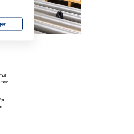
ger
 mål
r med
for
le