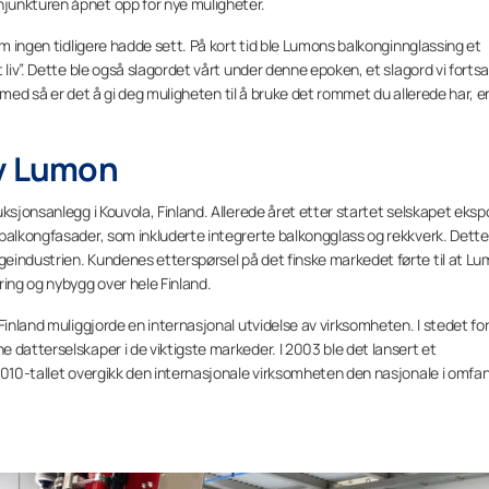
junkturen åpnet opp for nye muligheter.
om ingen tidligere hadde sett. På kort tid ble Lumons balkonginnglassing et
 liv”. Dette ble også slagordet vårt under denne epoken, et slagord vi fortsa
ra med så er det å gi deg muligheten til å bruke det rommet du allerede har, 
av Lumon
sjonsanlegg i Kouvola, Finland. Allerede året etter startet selskapet ekspor
 balkongfasader, som inkluderte integrerte balkongglass og rekkverk. Dette
eindustrien. Kundenes etterspørsel på det finske markedet førte til at L
ring og nybygg over hele Finland.
Finland muliggjorde en internasjonal utvidelse av virksomheten. I stedet fo
 datterselskaper i de viktigste markeder. I 2003 ble det lansert et
2010-tallet overgikk den internasjonale virksomheten den nasjonale i omfa