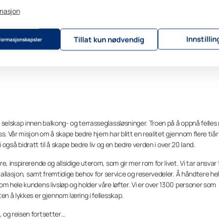
rmasjon
Innstillin
Tillat kun nødvendig
nformasjonskapsler
 selskap innen balkong- og terrasseglassløsninger. Troen på å oppnå felles
s. Vår misjon om å skape bedre hjem har blitt en realitet gjennom flere tiå
vi også bidratt til å skape bedre liv og en bedre verden i over 20 land.
, inspirerende og allsidige uterom, som gir mer rom for livet. Vi tar ansvar 
stallasjon, samt fremtidige behov for service og reservedeler. Å håndtere he
m hele kundens livsløp og holder våre løfter. Vi er over 1300 personer som
en å lykkes er gjennom læring i fellesskap.
 og reisen fortsetter…