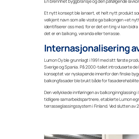
En brennhet byggbransje og den påfølgende lavkon
Et nytt konsept ble lansert, et helt nytt produkt s
velkjent navn som alle visste ga balkongen «et nytt
identifiserer oss med, for er det en ting vi kan bid
det er en balkong, veranda eller terrasse.
Internasjonalisering 
Lumon Oy ble grunnlagt i 1991 med sitt første produk
Sverige og Spania. På 2000-tallet introduserte de
konseptet var nyskapende innenfor den finske bygg
balkongfasader ble brukt både for fasaderehabilite
Den vellykkede innføringen av balkonginnglassing i 
tidligere samarbeidspartnere, etablerte Lumon egne
terrasseglassingssystem i Finland. Ved slutten av 