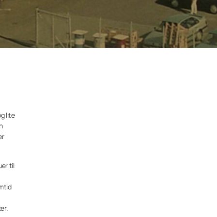
g lite
n
er
r til
mtid
er.