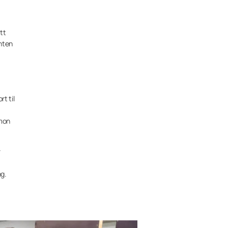
tt
enten
t til
umon
r
ng.