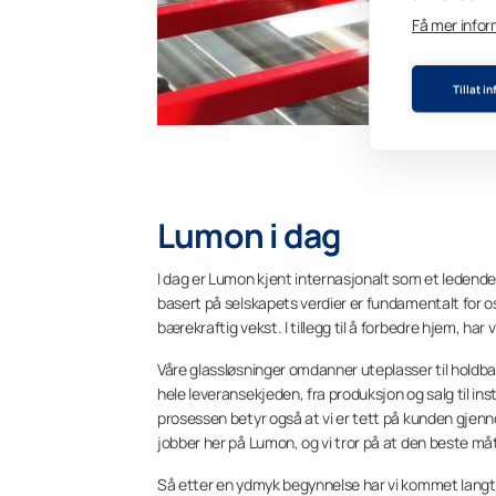
Få mer info
Tillat i
Lumon i dag
I dag er Lumon kjent internasjonalt som et ledende
basert på selskapets verdier er fundamentalt for os
bærekraftig vekst. I tillegg til å forbedre hjem, har 
Våre glassløsninger omdanner uteplasser til holdbare
hele leveransekjeden, fra produksjon og salg til in
prosessen betyr også at vi er tett på kunden gjenno
jobber her på Lumon, og vi tror på at den beste måt
Så etter en ydmyk begynnelse har vi kommet langt,