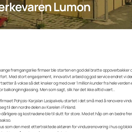
merkevaren Lumon
med mange fremgangsrike firmaer ble starten en god del bratte oppoverbakker o
fort. Med stort engasjement, innovativt arbeid og god service endret vi de
rtsetter å vokse så det knaker og med over 1 million kunder fra hele verden 
balkonginnglassing. Men som sagt, slik har det ikke alltid vært..
rmaet Pohjois-Karjalan Lasipalvelu startet i det små med å renovere vindue
g til den nordre delen av Karelen i Finland.
rligere og kostnadene ble til slutt for store. Med et håp om en bedre fre
laakso.
staus som den mest ettertraktede aktøren for vindusrenovering i hus og blokk