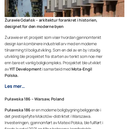
Żurawie Gdańsk – arkitektur forankret i historien,
designet for den moderne byen
Żurawie er et prosjekt som viser hvordan gjennomtenkt
design kan kombinere industriell arv med en moderne
tilnærming til boligutvikling. Som en del av en by i stadig
utvikling ble prosjektet fra starten av tenkt som noe mer
enn bare et vanlig boligkompleks. Prosjektet ble utviklet
av
YIT Development
i samarbeid med
Mota-Engil
Polska.
Les mer…
Puławska 186 – Warsaw, Poland
Puławska 186
er en moderne boligbygning beliggende i
det prestisjefylte Mokotów-distriktet i Warszawa.
Investeringen, gjennomført av Matexi Polska, ble fullført i
fjerde kvartal 2021 og tilbyr beboerne komfortable