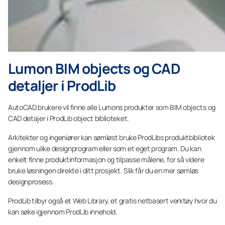
Lumon BIM objects og CAD
detaljer i ProdLib
AutoCAD brukere vil finne alle Lumons produkter som BIM objects og
CAD detajer i ProdLib object biblioteket.
Arkitekter og ingeniører kan sømløst bruke ProdLibs produktbibliotek
gjennom ulike designprogram eller som et eget program. Du kan
enkelt finne produktinformasjon og tilpasse målene, for så videre
bruke løsningen direkte i ditt prosjekt. Slik får du en mer sømløs
designprosess.
ProdLib tilbyr også et Web Library, et gratis netbasert verktøy hvor du
kan søke igjennom ProdLib innehold.