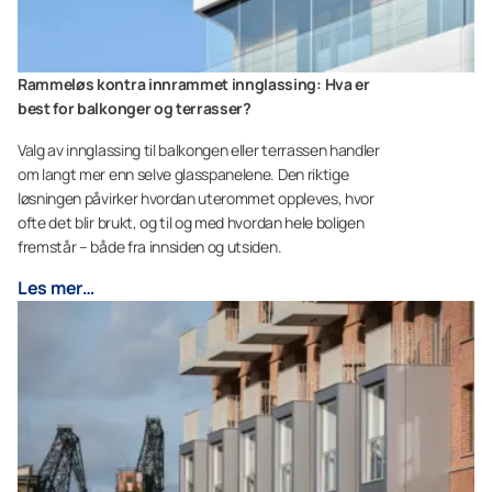
Rammeløs kontra innrammet innglassing: Hva er
best for balkonger og terrasser?
Valg av innglassing til balkongen eller terrassen handler
om langt mer enn selve glasspanelene. Den riktige
løsningen påvirker hvordan uterommet oppleves, hvor
ofte det blir brukt, og til og med hvordan hele boligen
fremstår – både fra innsiden og utsiden.
Les mer…