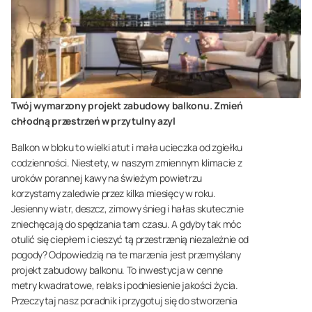
Twój wymarzony projekt zabudowy balkonu. Zmień
chłodną przestrzeń w przytulny azyl
Balkon w bloku to wielki atut i mała ucieczka od zgiełku
codzienności. Niestety, w naszym zmiennym klimacie z
uroków porannej kawy na świeżym powietrzu
korzystamy zaledwie przez kilka miesięcy w roku.
Jesienny wiatr, deszcz, zimowy śnieg i hałas skutecznie
zniechęcają do spędzania tam czasu. A gdyby tak móc
otulić się ciepłem i cieszyć tą przestrzenią niezależnie od
pogody? Odpowiedzią na te marzenia jest przemyślany
projekt zabudowy balkonu. To inwestycja w cenne
metry kwadratowe, relaks i podniesienie jakości życia.
Przeczytaj nasz poradnik i przygotuj się do stworzenia