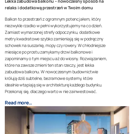
Lekka zabudowa balkonu – nowoczesny sposób na
relaks i dodatkową przestrzeń w Twoim domu
Balkon to przestrzeń z ogromnym potencjałem, który
niezwykle rzadko w pełni wykorzystujemy na co dzień.
Zamiast wymarzonej strefy odpoczynku, dodatkowe
metry kwadratowe szybko zamieniają się w podręczny
schowek na suszarkę, mopy czy rowery. W chłodniejsze
miesiące po prostu zamykamy drzwi balkonowe i
zapominamy o tym miejscu aż do wiosny. Rozwiązaniem,
które na zawsze zmieni ten stan rzeczy, jest lekka
zabudowa balkonu. W nowoczesnym budownictwie
królują dziś subtelne, bezramowe systemy, które
idealnie wtapiają się w architekturę każdego budynku.
Przekonaj się, dlaczego warto w nie zainwestować.
Read more…