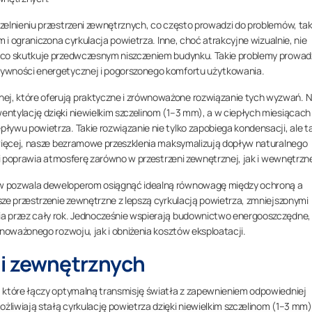
zelnieniu przestrzeni zewnętrznych, co często prowadzi do problemów, tak
m i ograniczona cyrkulacja powietrza. Inne, choć atrakcyjne wizualnie, nie
 co skutkuje przedwczesnym niszczeniem budynku. Takie problemy prowad
tywności energetycznej i pogorszonego komfortu użytkowania.
j, które oferują praktyczne i zrównoważone rozwiązanie tych wyzwań. 
ntylację dzięki niewielkim szczelinom (1–3 mm), a w ciepłych miesiącach
ływu powietrza. Takie rozwiązanie nie tylko zapobiega kondensacji, ale t
 więcej, nasze bezramowe przeszklenia maksymalizują dopływ naturalnego
 i poprawia atmosferę zarówno w przestrzeni zewnętrznej, jak i wewnętrzne
ów pozwala deweloperom osiągnąć idealną równowagę między ochroną a
ze przestrzenie zewnętrzne z lepszą cyrkulacją powietrza, zmniejszonymi
a przez cały rok. Jednocześnie wspierają budownictwo energooszczędne,
wnoważonego rozwoju, jak i obniżenia kosztów eksploatacji.
ni zewnętrznych
 które łączy optymalną transmisję światła z zapewnieniem odpowiedniej
liwiają stałą cyrkulację powietrza dzięki niewielkim szczelinom (1–3 mm)