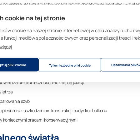
w powietrza. W sytuacjach wymagających dodatkowej wentylacji – zwła
 i zablokować w otwartej pozycji.
h cookie na tej stronie
ds, pomagają regulować dopływ ciepła i światła, dlatego warto uwzględnić 
ektów renowacyjnych.
ków cookie na naszej stronie internetowej w celu analizy ruchu i w
 funkcji mediów społecznościowych oraz personalizacji treści i rek
zczegółowo opisane w pracy doktorskiej dr. Kimmo Hilliaho „Energy Saving
 więcej
ces”:
hilliaho_1480.pdf
.
cza nadmiernych przeciągów, ale jednocześnie nie blokuje całkowic
tuj pliki cookie
Ustawienia plikó
Tylko niezbędne pliki cookie
owietrza bez konieczności ręcznej regulacji
wietrza
 parowania szyb
pleśni oraz uszkodzeniom konstrukcji budynku i balkonu
y koniecznymi pracami konserwacyjnymi
lnego światła