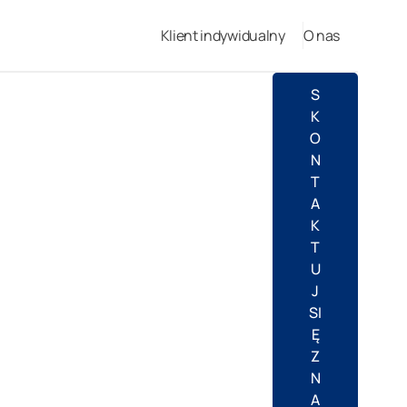
Klient indywidualny
O nas
S
K
O
N
T
A
K
T
U
J
SI
Ę
Z
N
A