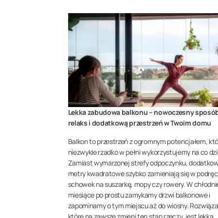
Lekka zabudowa balkonu – nowoczesny sposó
relaks i dodatkową przestrzeń w Twoim domu
Balkon to przestrzeń z ogromnym potencjałem, któ
niezwykle rzadko w pełni wykorzystujemy na co dzi
Zamiast wymarzonej strefy odpoczynku, dodatko
metry kwadratowe szybko zamieniają się w podrę
schowek na suszarkę, mopy czy rowery. W chłodni
miesiące po prostu zamykamy drzwi balkonowe i
zapominamy o tym miejscu aż do wiosny. Rozwiąz
które na zawsze zmieni ten stan rzeczy, jest lekka