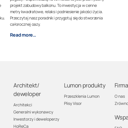
e
projekt zabudowy balkonu. To inwestycja w cenne
metry kwadratowe, relaks i podniesienie jakości życia.
ku.
Przeczytaj nasz poradnik i przygotuj się do stworzenia
całorocznej oazy.
Read more…
Architekt/
Lumon produkty
Firm
deweloper
Przeszklenia Lumon
O nas
Plisy Visor
Zrówno
Architekci
Generalni wykonawcy
Wspa
Inwestorzy i deweloperzy
HoReCa