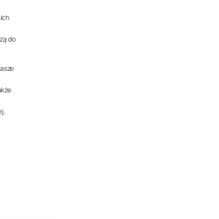
ich
zą do
Nasze
akże
j.