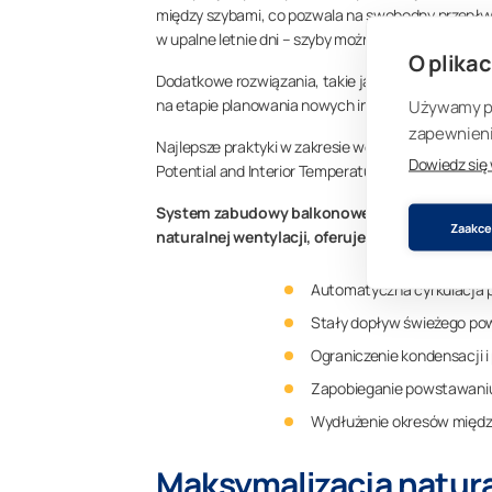
między szybami, co pozwala na swobodny przepły
w upalne letnie dni – szyby można łatwo przesunąć
O plikac
Dodatkowe rozwiązania, takie jak rolety Visor Blin
na etapie planowania nowych inwestycji lub proj
Używamy pli
zapewnienia
Najlepsze praktyki w zakresie wentylacji zostały s
Dowiedz się
Potential and Interior Temperatures of Glazed Spa
System zabudowy balkonowej, który nie dopusz
Zaakcep
naturalnej wentylacji, oferuje wiele korzyści:
Automatyczna cyrkulacja p
Stały dopływ świeżego po
Ograniczenie kondensacji i
Zapobieganie powstawaniu 
Wydłużenie okresów międz
Maksymalizacja natura