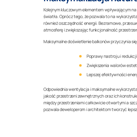
Kolejnym kluczowym elementem wpływającym na ja
światła. Oprócz tego, że pozwala to na wykorzysta
również oszczędność energii. Bezramowe, przesuw
atmosferę i zwiększając funkcjonalność przestrze
Maksymalne doświetlenie balkonów przyczynia się
Poprawy nastroju i redukcji
Zwiększenia walorów estet
Lepszej efektywności ener
Odpowiednia wentylacja i maksymalne wykorzysta
jakość przestrzeni zewnętrznych oraz ich konstruk
między przestrzeniami całkowicie otwartymi a szcze
pozwala deweloperom i architektom tworzyć lepsz