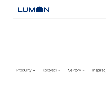
Przejdź
do
treści
Produkty
Korzyści
Sektory
Inspirac