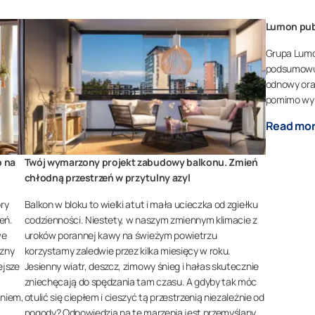
Lumon pub
Grupa Lumo
podsumowuj
odnowy ora
pomimo wy
Read mo
b na
Twój wymarzony projekt zabudowy balkonu. Zmień
chłodną przestrzeń w przytulny azyl
ry
Balkon w bloku to wielki atut i mała ucieczka od zgiełku
eń.
codzienności. Niestety, w naszym zmiennym klimacie z
we
uroków porannej kawy na świeżym powietrzu
czny
korzystamy zaledwie przez kilka miesięcy w roku.
ejsze
Jesienny wiatr, deszcz, zimowy śnieg i hałas skutecznie
zniechęcają do spędzania tam czasu. A gdyby tak móc
aniem,
otulić się ciepłem i cieszyć tą przestrzenią niezależnie od
pogody? Odpowiedzią na te marzenia jest przemyślany