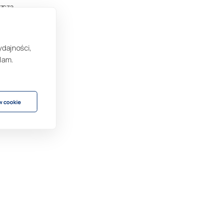
szcza
je już
ydajności,
lam.
ie
w cookie