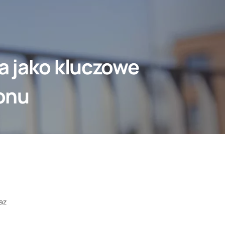
a jako kluczowe
onu
az