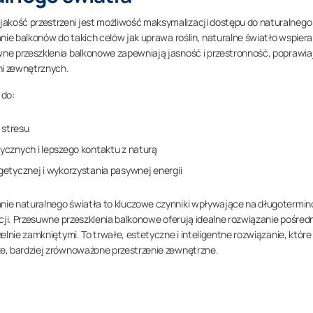
kość przestrzeni jest możliwość maksymalizacji dostępu do naturalnego
nie balkonów do takich celów jak uprawa roślin, naturalne światło wspiera
ne przeszklenia balkonowe zapewniają jasność i przestronność, poprawia
ni zewnętrznych.
 do:
 stresu
ycznych i lepszego kontaktu z naturą
getycznej i wykorzystania pasywnej energii
nie naturalnego światła to kluczowe czynniki wpływające na długotermi
cji. Przesuwne przeszklenia balkonowe oferują idealne rozwiązanie pośred
lnie zamkniętymi. To trwałe, estetyczne i inteligentne rozwiązanie, które
e, bardziej zrównoważone przestrzenie zewnętrzne.