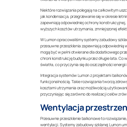
Niektóre rozwiązania polegają na całkowitym uszc
jak kondensacja, przegrzewanie się w okresie letni
zapewniają odpowiedniej ochrony konstrukcyjnej,
wyższych kosztów utrzymania, zmniejszonej efek
W Lumon opracowaliśmy systemy zabudowy szklane
przesuwne przeszklenia zapewniają odpowiednią we
mogą być w pełni otwierane dla dodatkowego przep
chroni konstrukcję budynku przez długie lata. Co
światła, co przyczynia się do oszczędności energii
Integracja systemów Lumon z projektami balkon
funkcjonalnością. Takie rozwiązania tworzą zdrows
kosztami utrzymania oraz możliwością użytkowani
przyczyniając się zarówno do realizacji celów zró
Wentylacja przestrze
Przesuwne przeszklenie balkonowe to rozwiązanie,
wentylacji. Systemy zabudowy szklanej Lumon umoż