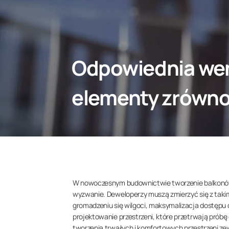
Odpowiednia went
elementy zrówno
W nowoczesnym budownictwie tworzenie balkonów,
wyzwanie. Deweloperzy muszą zmierzyć się z takim
gromadzeniu się wilgoci, maksymalizacja dostępu 
projektowanie przestrzeni, które przetrwają prób
tworzenia trwałych i komfortowych przestrzeni z