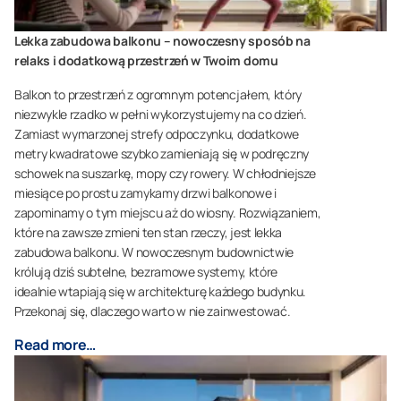
Lekka zabudowa balkonu – nowoczesny sposób na
relaks i dodatkową przestrzeń w Twoim domu
Balkon to przestrzeń z ogromnym potencjałem, który
niezwykle rzadko w pełni wykorzystujemy na co dzień.
Zamiast wymarzonej strefy odpoczynku, dodatkowe
metry kwadratowe szybko zamieniają się w podręczny
schowek na suszarkę, mopy czy rowery. W chłodniejsze
miesiące po prostu zamykamy drzwi balkonowe i
zapominamy o tym miejscu aż do wiosny. Rozwiązaniem,
które na zawsze zmieni ten stan rzeczy, jest lekka
zabudowa balkonu. W nowoczesnym budownictwie
królują dziś subtelne, bezramowe systemy, które
idealnie wtapiają się w architekturę każdego budynku.
Przekonaj się, dlaczego warto w nie zainwestować.
Read more…