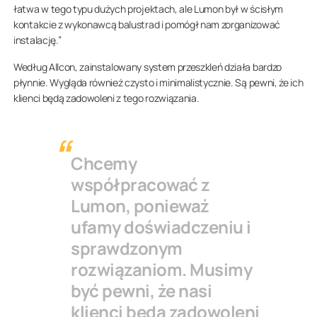
łatwa w tego typu dużych projektach, ale Lumon był w ścisłym
kontakcie z wykonawcą balustrad i pomógł nam zorganizować
instalację.”
Według Allcon, zainstalowany system przeszkleń działa bardzo
płynnie. Wygląda również czysto i minimalistycznie. Są pewni, że ich
klienci będą zadowoleni z tego rozwiązania.
Chcemy
współpracować z
Lumon, ponieważ
ufamy doświadczeniu i
sprawdzonym
rozwiązaniom. Musimy
być pewni, że nasi
klienci będą zadowoleni