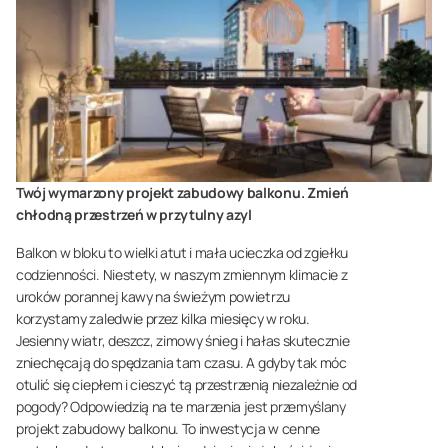
Twój wymarzony projekt zabudowy balkonu. Zmień
chłodną przestrzeń w przytulny azyl
Balkon w bloku to wielki atut i mała ucieczka od zgiełku
codzienności. Niestety, w naszym zmiennym klimacie z
uroków porannej kawy na świeżym powietrzu
korzystamy zaledwie przez kilka miesięcy w roku.
Jesienny wiatr, deszcz, zimowy śnieg i hałas skutecznie
zniechęcają do spędzania tam czasu. A gdyby tak móc
otulić się ciepłem i cieszyć tą przestrzenią niezależnie od
pogody? Odpowiedzią na te marzenia jest przemyślany
projekt zabudowy balkonu. To inwestycja w cenne