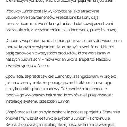
w ekskluzywnych budynkach, otoczonych pięknym krajobrazem.
Produkty Lumon zostały wykorzystane jako atrakcyjne
uzupełnienie apartamentów. Przeszklone balkony dają
mieszkańcom możliwość korzystania z dodatkowej przestrzeni
przez cały rok, z przeznaczeniem na odpoczynek, pracę i zabawę.
„Chcemy współpracować z Lumon, ponieważ ufamy doświadczeniu
i sprawdzonym rozwiązaniom. Musimy być pewni, że nasi klienci
będą zadowoleni z wszystkich produktów, które wdrażamy w
naszych budynkach” – mówi Adrian Sikora, Inspektor Nadzoru
Inwestycyjnego w Allcon.
Opowiada, że przedstawiciel Lumon był zaangażowany w projekt
już na wczesnym etapie, pomagając architektom i utrzymując
stały kontakt z placem budowy. Dał również rekomendację
możliwego wykonawcy balustrad, który również przeprowadził
instalację systemu przeszkleń Lumon.
„Współpraca z Lumon była doskonała podczas projektu. Starannie
omówiliśmy wszystkie funkcje systemu Lumon” – kontynuuje
Sikora. „Koordynacja instalacji i kolejności zadań nie zawsze jest