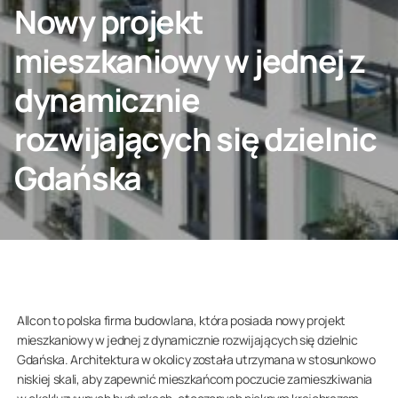
Nowy projekt
SKONTAKTUJ SIĘ Z NAMI
mieszkaniowy w jednej z
dynamicznie
rozwijających się dzielnic
Klient indywidualny
Gdańska
O nas
Allcon to polska firma budowlana, która posiada nowy projekt
mieszkaniowy w jednej z dynamicznie rozwijających się dzielnic
Gdańska. Architektura w okolicy została utrzymana w stosunkowo
niskiej skali, aby zapewnić mieszkańcom poczucie zamieszkiwania