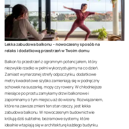
Lekka zabudowa balkonu – nowoczesny sposób na
relaks i dodatkową przestrzeń w Twoim domu
Balkon to przestrzeń z ogromnym potencjałem, który
niezwykle rzadko w pełni wykorzystujemy na co dzień.
Zamiast wymarzonej strefy odpoczynku, dodatkowe
metry kwadratowe szybko zamieniają się w podręczny
schowek na suszarkę, mopy czy rowery. W chłodniejsze
miesiące po prostu zamykamy drzwi balkonowe i
zapominamy o tym miejscu aż do wiosny. Rozwiązaniem,
które na zawsze zmieni ten stan rzeczy, jest lekka
zabudowa balkonu. W nowoczesnym budownictwie
królują dziś subtelne, bezramowe systemy, które
idealnie wtapiają się w architekturę każdego budynku.