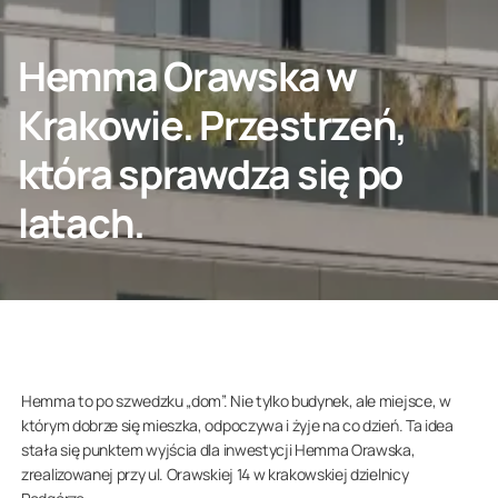
SKONTAKTUJ SIĘ Z NAMI
Hemma Orawska w
Krakowie. Przestrzeń,
która sprawdza się po
Klient indywidualny
latach.
O nas
Hemma to po szwedzku „dom”. Nie tylko budynek, ale miejsce, w
którym dobrze się mieszka, odpoczywa i żyje na co dzień. Ta idea
stała się punktem wyjścia dla inwestycji Hemma Orawska,
zrealizowanej przy ul. Orawskiej 14 w krakowskiej dzielnicy