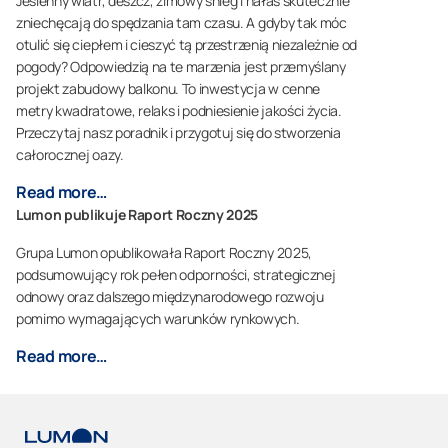
Jesienny wiatr, deszcz, zimowy śnieg i hałas skutecznie
zniechęcają do spędzania tam czasu. A gdyby tak móc
otulić się ciepłem i cieszyć tą przestrzenią niezależnie od
pogody? Odpowiedzią na te marzenia jest przemyślany
projekt zabudowy balkonu. To inwestycja w cenne
metry kwadratowe, relaks i podniesienie jakości życia.
Przeczytaj nasz poradnik i przygotuj się do stworzenia
całorocznej oazy.
Read more…
Lumon publikuje Raport Roczny 2025
Grupa Lumon opublikowała Raport Roczny 2025,
podsumowujący rok pełen odporności, strategicznej
odnowy oraz dalszego międzynarodowego rozwoju
pomimo wymagających warunków rynkowych.
Read more…