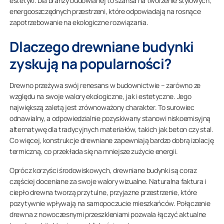
estetyki. Dla branży budowlanej to szansa na tworzenie stylowych,
energooszczędnych przestrzeni, które odpowiadają na rosnące
zapotrzebowanie na ekologiczne rozwiązania.
Dlaczego drewniane budynki
zyskują na popularności?
Drewno przeżywa swój renesans w budownictwie – zarówno ze
względu na swoje walory ekologiczne, jak i estetyczne. Jego
największą zaletą jest zrównoważony charakter. To surowiec
odnawialny, a odpowiedzialnie pozyskiwany stanowi niskoemisyjną
alternatywę dla tradycyjnych materiałów, takich jak beton czy stal.
Co więcej, konstrukcje drewniane zapewniają bardzo dobrą izolację
termiczną, co przekłada się na mniejsze zużycie energii.
Oprócz korzyści środowiskowych, drewniane budynki są coraz
częściej doceniane za swoje walory wizualne. Naturalna faktura i
ciepło drewna tworzą przytulne, przyjazne przestrzenie, które
pozytywnie wpływają na samopoczucie mieszkańców. Połączenie
drewna z nowoczesnymi przeszkleniami pozwala łączyć aktualne