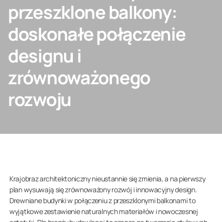
przeszklone balkony:
SKONTAKTUJ SIĘ Z NAMI
doskonałe połączenie
designu i
zrównoważonego
Klient indywidualny
rozwoju
O nas
Krajobraz architektoniczny nieustannie się zmienia, a na pierwszy
plan wysuwają się zrównoważony rozwój i innowacyjny design.
Drewniane budynki w połączeniu z przeszklonymi balkonami to
wyjątkowe zestawienie naturalnych materiałów i nowoczesnej