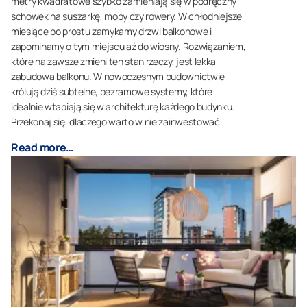
metry kwadratowe szybko zamieniają się w podręczny
schowek na suszarkę, mopy czy rowery. W chłodniejsze
miesiące po prostu zamykamy drzwi balkonowe i
zapominamy o tym miejscu aż do wiosny. Rozwiązaniem,
które na zawsze zmieni ten stan rzeczy, jest lekka
zabudowa balkonu. W nowoczesnym budownictwie
królują dziś subtelne, bezramowe systemy, które
idealnie wtapiają się w architekturę każdego budynku.
Przekonaj się, dlaczego warto w nie zainwestować.
Read more…