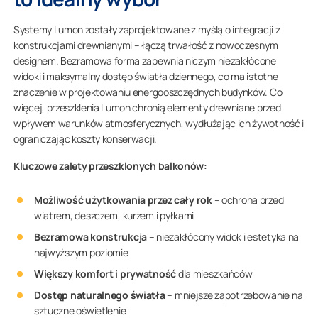
Systemy Lumon zostały zaprojektowane z myślą o integracji z
konstrukcjami drewnianymi – łączą trwałość z nowoczesnym
designem. Bezramowa forma zapewnia niczym niezakłócone
widoki i maksymalny dostęp światła dziennego, co ma istotne
znaczenie w projektowaniu energooszczędnych budynków. Co
więcej, przeszklenia Lumon chronią elementy drewniane przed
wpływem warunków atmosferycznych, wydłużając ich żywotność i
ograniczając koszty konserwacji.
Kluczowe zalety przeszklonych balkonów:
Możliwość użytkowania przez cały rok
– ochrona przed
wiatrem, deszczem, kurzem i pyłkami
Bezramowa konstrukcja
– niezakłócony widok i estetyka na
najwyższym poziomie
Większy komfort i prywatność
dla mieszkańców
Dostęp naturalnego światła
– mniejsze zapotrzebowanie na
sztuczne oświetlenie