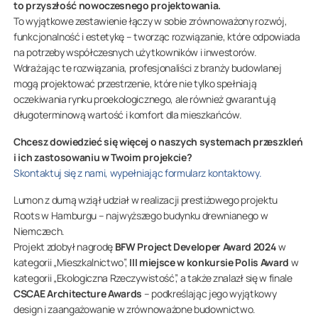
to przyszłość nowoczesnego projektowania.
To wyjątkowe zestawienie łączy w sobie zrównoważony rozwój,
funkcjonalność i estetykę – tworząc rozwiązanie, które odpowiada
na potrzeby współczesnych użytkowników i inwestorów.
Wdrażając te rozwiązania, profesjonaliści z branży budowlanej
mogą projektować przestrzenie, które nie tylko spełniają
oczekiwania rynku proekologicznego, ale również gwarantują
długoterminową wartość i komfort dla mieszkańców.
Chcesz dowiedzieć się więcej o naszych systemach przeszkleń
i ich zastosowaniu w Twoim projekcie?
Skontaktuj się z nami, wypełniając formularz kontaktowy.
Lumon z dumą wziął udział w realizacji prestiżowego projektu
Roots
w Hamburgu – najwyższego budynku drewnianego w
Niemczech.
Projekt zdobył nagrodę
BFW Project Developer Award 2024
w
kategorii „Mieszkalnictwo”,
III miejsce w konkursie Polis Award
w
kategorii „Ekologiczna Rzeczywistość”, a także znalazł się w finale
CSCAE Architecture Awards
– podkreślając jego wyjątkowy
design i zaangażowanie w zrównoważone budownictwo.