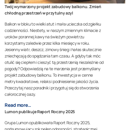
Twój wymarzony projekt zabudowy balkonu. Zmień
chłodną przestrzeń w przytulny azyl
Balkon w bloku to wielki atut i mała ucieczka od zgiełku
codzienności. Niestety, w naszym zmiennym klimacie z
uroków porannej kawy na świeżym powietrzu
korzystamy zaledwie przez kilka miesięcy w roku.
Jesienny wiatr, deszcz, zimowy śnieg i hałas skutecznie
zniechęcają do spędzania tam czasu. A gdyby tak móc
otulić się ciepłem i cieszyć tą przestrzenią niezależnie od
pogody? Odpowiedzią na te marzenia jest przemyślany
projekt zabudowy balkonu. To inwestycja w cenne
metry kwadratowe, relaks i podniesienie jakości życia.
Przeczytaj nasz poradnik i przygotuj się do stworzenia
całorocznej oazy.
Read more…
Lumon publikuje Raport Roczny 2025
Grupa Lumon opublikowała Raport Roczny 2025,
podsumowujący rok pełen odporności, strategicznej