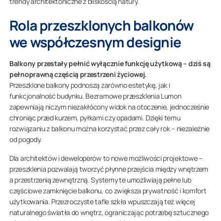
trendy architektoniczne z bliskością natury.
Rola przeszklonych balkonów
we współczesnym designie
Balkony przestały pełnić wyłącznie funkcję użytkową – dziś są
pełnoprawną częścią przestrzeni życiowej.
Przeszklone balkony podnoszą zarówno estetykę, jak i
funkcjonalność budynku. Bezramowe przeszklenia Lumon
zapewniają niczym niezakłócony widok na otoczenie, jednocześnie
chroniąc przed kurzem, pyłkami czy opadami. Dzięki temu
rozwiązaniu z balkonu można korzystać przez cały rok – niezależnie
od pogody.
Dla architektów i deweloperów to nowe możliwości projektowe –
przeszklenia pozwalają tworzyć płynne przejścia między wnętrzem
a przestrzenią zewnętrzną. Systemy te umożliwiają pełne lub
częściowe zamknięcie balkonu, co zwiększa prywatność i komfort
użytkowania. Przezroczyste tafle szkła wpuszczają też więcej
naturalnego światła do wnętrz, ograniczając potrzebę sztucznego