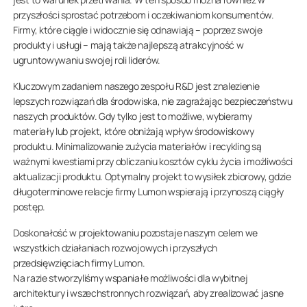
przyszłości sprostać potrzebom i oczekiwaniom konsumentów.
Firmy, które ciągle i widocznie się odnawiają – poprzez swoje
produkty i usługi – mają także najlepszą atrakcyjność w
ugruntowywaniu swojej roli liderów.
Kluczowym zadaniem naszego zespołu R&D jest znalezienie
lepszych rozwiązań dla środowiska, nie zagrażając bezpieczeństwu
naszych produktów. Gdy tylko jest to możliwe, wybieramy
materiały lub projekt, które obniżają wpływ środowiskowy
produktu. Minimalizowanie zużycia materiałów i recykling są
ważnymi kwestiami przy obliczaniu kosztów cyklu życia i możliwości
aktualizacji produktu. Optymalny projekt to wysiłek zbiorowy, gdzie
długoterminowe relacje firmy Lumon wspierają i przynoszą ciągły
postęp.
Doskonałość w projektowaniu pozostaje naszym celem we
wszystkich działaniach rozwojowych i przyszłych
przedsięwzięciach firmy Lumon.
Na razie stworzyliśmy wspaniałe możliwości dla wybitnej
architektury i wszechstronnych rozwiązań, aby zrealizować jasne