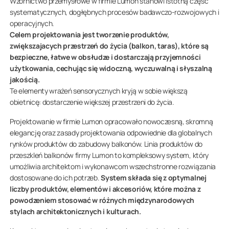
Wzornictwo przemysłowe w firmie Lumon stanowi istotną część
systematycznych, dogłębnych procesów badawczo-rozwojowych i
operacyjnych.
Celem projektowania jest tworzenie produktów,
zwiększajacych przestrzeń do życia (balkon, taras), które są
bezpieczne, łatwe w obsłudze i dostarczają przyjemności
użytkowania, cechując się widoczną, wyczuwalną i słyszalną
jakością.
Te elementy wrażeń sensorycznych kryją w sobie większą
obietnicę: dostarczenie większej przestrzeni do życia.
Projektowanie w firmie Lumon opracowało nowoczesną, skromną
elegancję oraz zasady projektowania odpowiednie dla globalnych
rynków produktów do zabudowy balkonów. Linia produktów do
przeszkleń balkonów firmy Lumon to kompleksowy system, który
umożliwia architektom i wykonawcom wszechstronne rozwiązania
dostosowane do ich potrzeb.
System składa się z optymalnej
liczby produktów, elementów i akcesoriów, które można z
powodzeniem stosować w różnych międzynarodowych
stylach architektonicznych i kulturach.