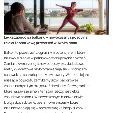
Lekka zabudowa balkonu – nowoczesny sposób na
relaks i dodatkową przestrzeń w Twoim domu
Balkon to przestrzeń z ogromnym potencjałem, który
niezwykle rzadko w pełni wykorzystujemy na co dzień.
Zamiast wymarzonej strefy odpoczynku, dodatkowe
metry kwadratowe szybko zamieniają się w podręczny
schowek na suszarkę, mopy czy rowery. W chłodniejsze
miesiące po prostu zamykamy drzwi balkonowe i
zapominamy o tym miejscu aż do wiosny. Rozwiązaniem,
które na zawsze zmieni ten stan rzeczy, jest lekka
zabudowa balkonu. W nowoczesnym budownictwie
królują dziś subtelne, bezramowe systemy, które
idealnie wtapiają się w architekturę każdego budynku.