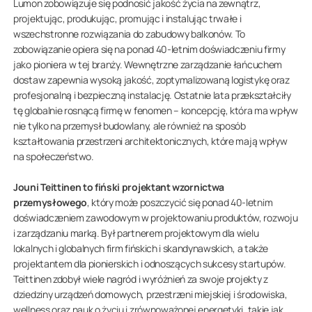
Lumon zobowiązuje się podnosić jakość życia na zewnątrz,
projektując, produkując, promując i instalując trwałe i
wszechstronne rozwiązania do zabudowy balkonów. To
zobowiązanie opiera się na ponad 40-letnim doświadczeniu firmy
jako pioniera w tej branży. Wewnętrzne zarządzanie łańcuchem
dostaw zapewnia wysoką jakość, zoptymalizowaną logistykę oraz
profesjonalną i bezpieczną instalację. Ostatnie lata przekształciły
tę globalnie rosnącą firmę w fenomen – koncepcję, która ma wpływ
nie tylko na przemysł budowlany, ale również na sposób
kształtowania przestrzeni architektonicznych, które mają wpływ
na społeczeństwo.
Jouni Teittinen to fiński projektant wzornictwa
przemysłowego
, który może poszczycić się ponad 40-letnim
doświadczeniem zawodowym w projektowaniu produktów, rozwoju
i zarządzaniu marką. Był partnerem projektowym dla wielu
lokalnych i globalnych firm fińskich i skandynawskich, a także
projektantem dla pionierskich i odnoszących sukcesy startupów.
Teittinen zdobył wiele nagród i wyróżnień za swoje projekty z
dziedziny urządzeń domowych, przestrzeni miejskiej i środowiska,
wellness oraz nauk o życiu i zrównoważonej energetyki, takie jak