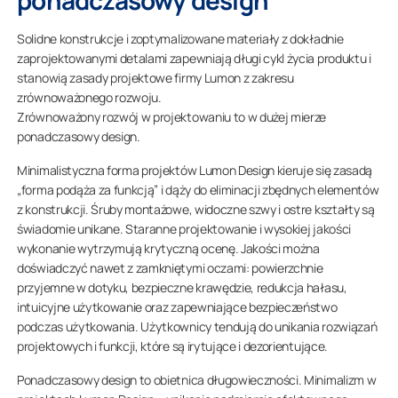
ponadczasowy design
Solidne konstrukcje i zoptymalizowane materiały z dokładnie
zaprojektowanymi detalami zapewniają długi cykl życia produktu i
stanowią zasady projektowe firmy Lumon z zakresu
zrównoważonego rozwoju.
Zrównoważony rozwój w projektowaniu to w dużej mierze
ponadczasowy design.
Minimalistyczna forma projektów Lumon Design kieruje się zasadą
„forma podąża za funkcją” i dąży do eliminacji zbędnych elementów
z konstrukcji. Śruby montażowe, widoczne szwy i ostre kształty są
świadomie unikane. Staranne projektowanie i wysokiej jakości
wykonanie wytrzymują krytyczną ocenę. Jakości można
doświadczyć nawet z zamkniętymi oczami: powierzchnie
przyjemne w dotyku, bezpieczne krawędzie, redukcja hałasu,
intuicyjne użytkowanie oraz zapewniające bezpieczeństwo
podczas użytkowania. Użytkownicy tendują do unikania rozwiązań
projektowych i funkcji, które są irytujące i dezorientujące.
Ponadczasowy design to obietnica długowieczności. Minimalizm w