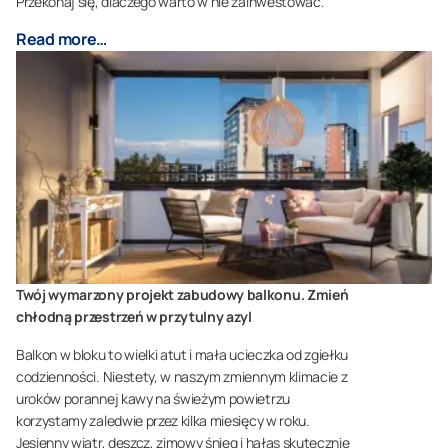
Przekonaj się, dlaczego warto w nie zainwestować.
Read more…
Twój wymarzony projekt zabudowy balkonu. Zmień
chłodną przestrzeń w przytulny azyl
Balkon w bloku to wielki atut i mała ucieczka od zgiełku
codzienności. Niestety, w naszym zmiennym klimacie z
uroków porannej kawy na świeżym powietrzu
korzystamy zaledwie przez kilka miesięcy w roku.
Jesienny wiatr, deszcz, zimowy śnieg i hałas skutecznie