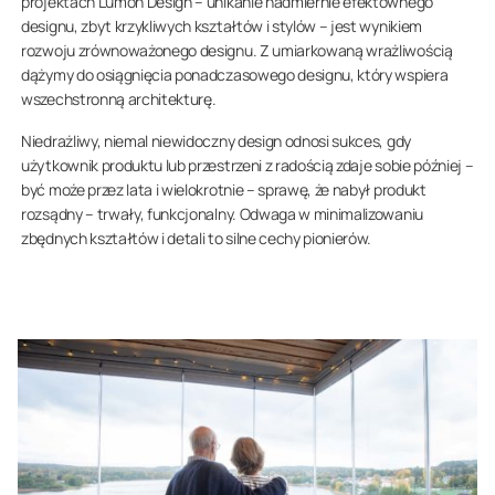
projektach Lumon Design – unikanie nadmiernie efektownego
designu, zbyt krzykliwych kształtów i stylów – jest wynikiem
rozwoju zrównoważonego designu. Z umiarkowaną wrażliwością
dążymy do osiągnięcia ponadczasowego designu, który wspiera
wszechstronną architekturę.
Niedrażliwy, niemal niewidoczny design odnosi sukces, gdy
użytkownik produktu lub przestrzeni z radością zdaje sobie później –
być może przez lata i wielokrotnie – sprawę, że nabył produkt
rozsądny – trwały, funkcjonalny. Odwaga w minimalizowaniu
zbędnych kształtów i detali to silne cechy pionierów.