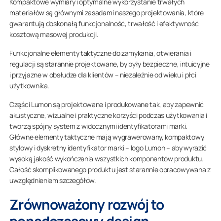
Kompaktowe wymiary i optymalne wykorzystanie trwałych
materiałów są głównymi zasadami naszego projektowania, które
gwarantują doskonałą funkcjonalność, trwałość i efektywność
kosztową masowej produkcji.
Funkcjonalne elementy taktyczne do zamykania, otwierania i
regulacji są starannie projektowane, by były bezpieczne, intuicyjne
i przyjazne w obsłudze dla klientów – niezależnie od wieku i płci
użytkownika.
Części Lumon są projektowane i produkowane tak, aby zapewnić
akustyczne, wizualne i praktyczne korzyści podczas użytkowania i
tworzą spójny system z widocznymi identyfikatorami marki.
Główne elementy taktyczne mają wygrawerowany, kompaktowy,
stylowy i dyskretny identyfikator marki – logo Lumon – aby wyrazić
wysoką jakość wykończenia wszystkich komponentów produktu.
Całość skomplikowanego produktu jest starannie opracowywana z
uwzględnieniem szczegółów.
Zrównoważony rozwój to