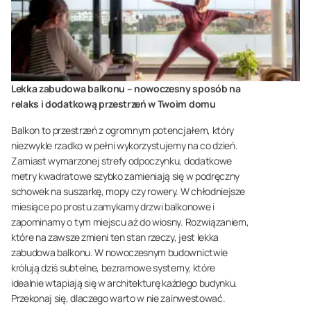
Lekka zabudowa balkonu – nowoczesny sposób na
relaks i dodatkową przestrzeń w Twoim domu
Balkon to przestrzeń z ogromnym potencjałem, który
niezwykle rzadko w pełni wykorzystujemy na co dzień.
Zamiast wymarzonej strefy odpoczynku, dodatkowe
metry kwadratowe szybko zamieniają się w podręczny
schowek na suszarkę, mopy czy rowery. W chłodniejsze
miesiące po prostu zamykamy drzwi balkonowe i
zapominamy o tym miejscu aż do wiosny. Rozwiązaniem,
które na zawsze zmieni ten stan rzeczy, jest lekka
zabudowa balkonu. W nowoczesnym budownictwie
królują dziś subtelne, bezramowe systemy, które
idealnie wtapiają się w architekturę każdego budynku.
Przekonaj się, dlaczego warto w nie zainwestować.