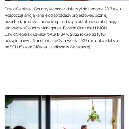
Dawid Siepielski, Country Manager, dołączył do Lumon w 2017 roku.
Rozpoczął swoją karierę od sprzedaży projektowej, później
przechodząc do zarządzania sprzedażą, a ostatecznie obejmując
stanowisko Country Managera w Polskim Oddziale LUMON.
Dawid Siepielski uzyskał tytuł MBA w 2022 roku oraz tytuł
podyplomowy z Transformacji Cyfrowej w 2023 roku, oba zdobyte
na SGH (Szkoła Główna Handlowa w Warszawie).