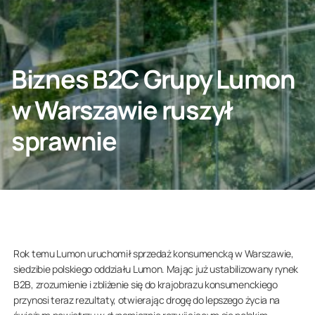
SKONTAKTUJ SIĘ Z NAMI
Biznes B2C Grupy Lumon
w Warszawie ruszył
Klient indywidualny
sprawnie
O nas
Rok temu Lumon uruchomił sprzedaż konsumencką w Warszawie,
siedzibie polskiego oddziału Lumon. Mając już ustabilizowany rynek
B2B, zrozumienie i zbliżenie się do krajobrazu konsumenckiego
przynosi teraz rezultaty, otwierając drogę do lepszego życia na