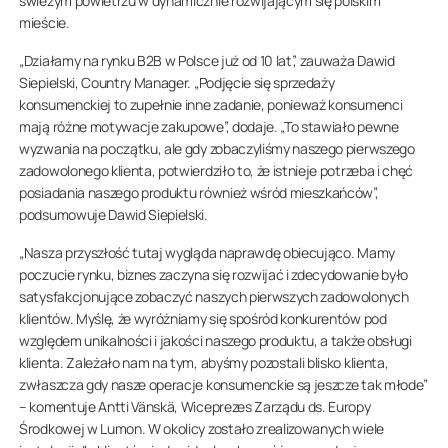
świeżym powietrzu w dynamicznie rozwijającym się polskim
mieście.
„Działamy na rynku B2B w Polsce już od 10 lat”, zauważa Dawid
Siepielski, Country Manager. „Podjęcie się sprzedaży
konsumenckiej to zupełnie inne zadanie, ponieważ konsumenci
mają różne motywacje zakupowe”, dodaje. „To stawiało pewne
wyzwania na początku, ale gdy zobaczyliśmy naszego pierwszego
zadowolonego klienta, potwierdziło to, że istnieje potrzeba i chęć
posiadania naszego produktu również wśród mieszkańców”,
podsumowuje Dawid Siepielski.
„Nasza przyszłość tutaj wygląda naprawdę obiecująco. Mamy
poczucie rynku, biznes zaczyna się rozwijać i zdecydowanie było
satysfakcjonujące zobaczyć naszych pierwszych zadowolonych
klientów. Myślę, że wyróżniamy się spośród konkurentów pod
względem unikalności i jakości naszego produktu, a także obsługi
klienta. Zależało nam na tym, abyśmy pozostali blisko klienta,
zwłaszcza gdy nasze operacje konsumenckie są jeszcze tak młode”
– komentuje Antti Vänskä, Wiceprezes Zarządu ds. Europy
Środkowej w Lumon. W okolicy zostało zrealizowanych wiele