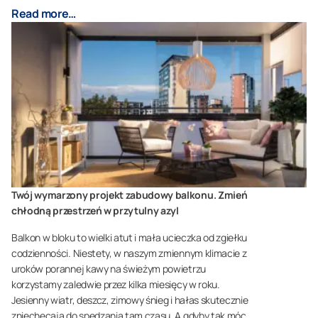
Read more…
Twój wymarzony projekt zabudowy balkonu. Zmień
chłodną przestrzeń w przytulny azyl
Balkon w bloku to wielki atut i mała ucieczka od zgiełku
codzienności. Niestety, w naszym zmiennym klimacie z
uroków porannej kawy na świeżym powietrzu
korzystamy zaledwie przez kilka miesięcy w roku.
Jesienny wiatr, deszcz, zimowy śnieg i hałas skutecznie
zniechęcają do spędzania tam czasu. A gdyby tak móc