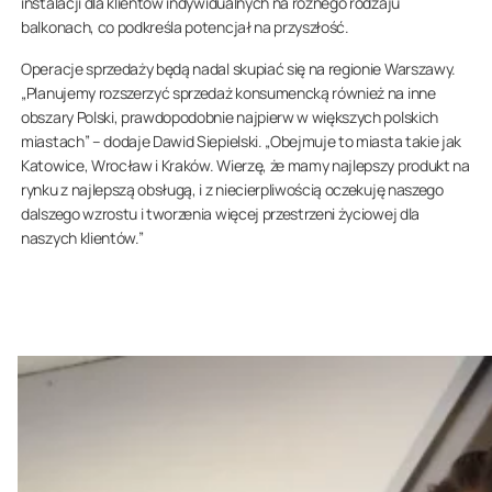
instalacji dla klientów indywidualnych na różnego rodzaju
balkonach, co podkreśla potencjał na przyszłość.
Operacje sprzedaży będą nadal skupiać się na regionie Warszawy.
„Planujemy rozszerzyć sprzedaż konsumencką również na inne
obszary Polski, prawdopodobnie najpierw w większych polskich
miastach” – dodaje Dawid Siepielski. „Obejmuje to miasta takie jak
Katowice, Wrocław i Kraków. Wierzę, że mamy najlepszy produkt na
rynku z najlepszą obsługą, i z niecierpliwością oczekuję naszego
dalszego wzrostu i tworzenia więcej przestrzeni życiowej dla
naszych klientów.”