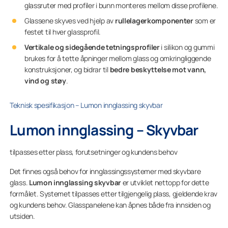
glassruter med profiler i bunn monteres mellom disse profilene.
Glassene skyves ved hjelp av
rullelagerkomponenter
som er
festet til hver glassprofil.
Vertikale og sidegående tetningsprofiler
i silikon og gummi
brukes for å tette åpninger mellom glass og omkringliggende
konstruksjoner, og bidrar til
bedre beskyttelse mot vann,
vind og støy
.
Teknisk spesifikasjon – Lumon innglassing skyvbar
Lumon innglassing – Skyvbar
tilpasses etter plass, forutsetninger og kundens behov
Det finnes også behov for innglassingssystemer med skyvbare
glass.
Lumon innglassing skyvbar
er utviklet nettopp for dette
formålet. Systemet tilpasses etter tilgjengelig plass, gjeldende krav
og kundens behov. Glasspanelene kan åpnes både fra innsiden og
utsiden.