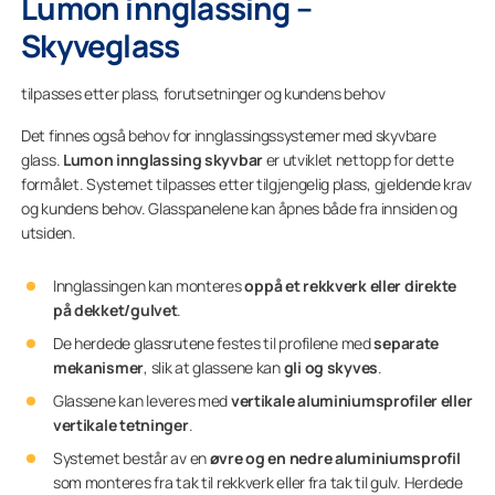
Lumon innglassing –
Skyveglass
tilpasses etter plass, forutsetninger og kundens behov
Det finnes også behov for innglassingssystemer med skyvbare
glass.
Lumon innglassing skyvbar
er utviklet nettopp for dette
formålet. Systemet tilpasses etter tilgjengelig plass, gjeldende krav
og kundens behov. Glasspanelene kan åpnes både fra innsiden og
utsiden.
Innglassingen kan monteres
oppå et rekkverk eller direkte
på dekket/gulvet
.
De herdede glassrutene festes til profilene med
separate
mekanismer
, slik at glassene kan
gli og skyves
.
Glassene kan leveres med
vertikale aluminiumsprofiler eller
vertikale tetninger
.
Systemet består av en
øvre og en nedre aluminiumsprofil
som monteres fra tak til rekkverk eller fra tak til gulv. Herdede