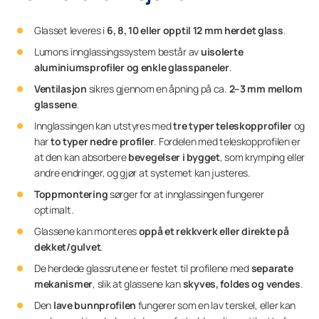
Glasset leveres i
6, 8, 10 eller opptil 12 mm herdet glass
.
Lumons innglassingssystem består av
uisolerte
aluminiumsprofiler og enkle glasspaneler
.
Ventilasjon
sikres gjennom en åpning på ca.
2–3 mm mellom
glassene
.
Innglassingen kan utstyres med
tre typer teleskopprofiler
og
har
to typer nedre profiler
. Fordelen med teleskopprofilen er
at den kan absorbere
bevegelser i bygget
, som krymping eller
andre endringer, og gjør at systemet kan justeres.
Toppmontering
sørger for at innglassingen fungerer
optimalt.
Glassene kan monteres
oppå et rekkverk eller direkte på
dekket/gulvet
.
De herdede glassrutene er festet til profilene med
separate
mekanismer
, slik at glassene kan
skyves, foldes og vendes
.
Den
lave bunnprofilen
fungerer som en lav terskel, eller kan