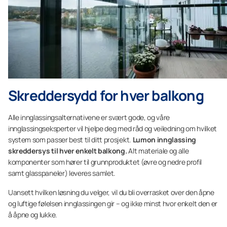
Skreddersydd for hver balkong
Alle innglassingsalternativene er svært gode, og våre
innglassingseksperter vil hjelpe deg med råd og veiledning om hvilket
system som passer best til ditt prosjekt.
Lumon innglassing
skreddersys til hver enkelt balkong.
Alt materiale og alle
komponenter som hører til grunnproduktet (øvre og nedre profil
samt glasspaneler) leveres samlet.
Uansett hvilken løsning du velger, vil du bli overrasket over den åpne
og luftige følelsen innglassingen gir – og ikke minst hvor enkelt den er
å åpne og lukke.