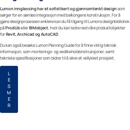
Lumon innglassing har et sofistikert og gjennomtenkt design
som
sørger for en sømløs integrasjon med balkongens konstruksjon. For å
gjøre designprosessen enklere kan du få tilgang til Lumons designbibliotek
på
ProdLib
eller
BIMobject
, hvor du kan laste ned våre produktobjekter
for
Revit, Archicad og AutoCAD
.
Du kan også besøke Lumon Planning Guide for å finne viktig teknisk
informasjon, som monterings- og vedlikeholdsinstruksjoner, samt
tekniske spesifikasjoner som bidrar til å sikre et vellykket prosjekt.
L
E
S
M
E
R