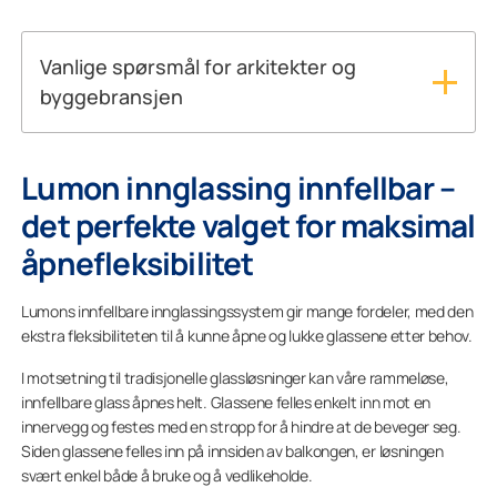
Vanlige spørsmål for arkitekter og
byggebransjen
Hvorfor bruker arkitekter rammeløs
balkonginnglassing?
Lumon innglassing innfellbar –
Arkitekter bruker rammeløs balkonginnglassing for
å skape moderne fasader, maksimere innslippet av naturl
det perfekte valget for maksimal
som bygningens estetiske uttrykk bevares.
åpnefleksibilitet
Kan balkonginnglassing bidra til et
mer bærekraftig bygg?
Lumons innfellbare innglassingssystem gir mange fordeler, med den
ekstra fleksibiliteten til å kunne åpne og lukke glassene etter behov.
Balkonginnglassing kan
bidra til å beskytte bygningens konstruksjoner mot vær o
I motsetning til tradisjonelle glassløsninger kan våre rammeløse,
Det
innfellbare glass åpnes helt. Glassene felles enkelt inn mot en
kan også bidra til å forbedre bygningens energieffektivite
innervegg og festes med en stropp for å hindre at de beveger seg.
Siden glassene felles inn på innsiden av balkongen, er løsningen
Er Lumons innglassingsløsninger egnet for
svært enkel både å bruke og å vedlikeholde.