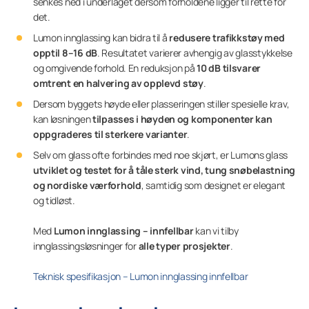
senkes ned i underlaget dersom forholdene ligger til rette for
det.
Lumon innglassing kan bidra til å
redusere trafikkstøy med
opptil 8–16 dB
. Resultatet varierer avhengig av glasstykkelse
og omgivende forhold. En reduksjon på
10 dB tilsvarer
omtrent en halvering av opplevd støy
.
Dersom byggets høyde eller plasseringen stiller spesielle krav,
kan løsningen
tilpasses i høyden og komponenter kan
oppgraderes til sterkere varianter
.
Selv om glass ofte forbindes med noe skjørt, er Lumons glass
utviklet og testet for å tåle sterk vind, tung snøbelastning
og nordiske værforhold
, samtidig som designet er elegant
og tidløst.
Med
Lumon innglassing – innfellbar
kan vi tilby
innglassingsløsninger for
alle typer prosjekter
.
Teknisk spesifikasjon – Lumon innglassing innfellbar