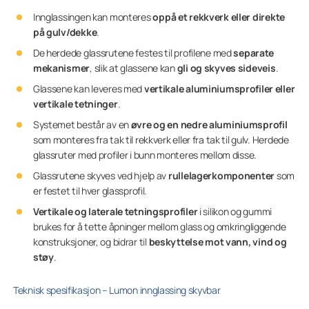
Innglassingen kan monteres
oppå et rekkverk eller direkte
på gulv/dekke
.
De herdede glassrutene festes til profilene med
separate
mekanismer
, slik at glassene kan
gli og skyves sideveis
.
Glassene kan leveres med
vertikale aluminiumsprofiler eller
vertikale tetninger
.
Systemet består av en
øvre og en nedre aluminiumsprofil
som monteres fra tak til rekkverk eller fra tak til gulv. Herdede
glassruter med profiler i bunn monteres mellom disse.
Glassrutene skyves ved hjelp av
rullelagerkomponenter
som
er festet til hver glassprofil.
Vertikale og laterale tetningsprofiler
i silikon og gummi
brukes for å tette åpninger mellom glass og omkringliggende
konstruksjoner, og bidrar til
beskyttelse mot vann, vind og
støy
.
Teknisk spesifikasjon – Lumon innglassing skyvbar