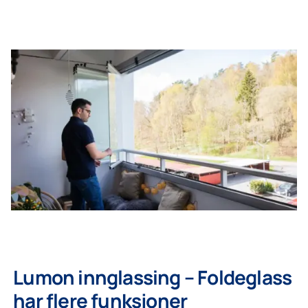
rehabiliteringsprosjekter?
Ja. Lumons innglassingssystemer kan tilpasses både rehab
boligprosjekter og terrasseløsninger.
Kan Lumons innglassingssystemer tilpasses?
Lumons innglassingsløsninger produseres på mål og tilpa
klimaforhold.
Lumon innglassing – Foldeglass
har flere funksjoner