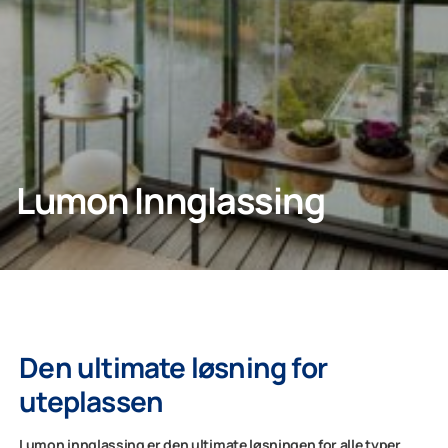
KONTAKT OSS
Hjem
Lumon Innglassing
Lumon Konsern
Den ultimate løsning for
uteplassen
Lumon innglassing er den ultimate løsningen for alle typer