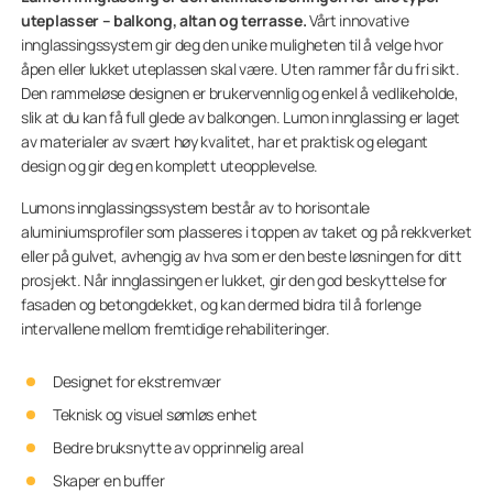
uteplasser – balkong, altan og terrasse.
Vårt innovative
innglassingssystem gir deg den unike muligheten til å velge hvor
åpen eller lukket uteplassen skal være. Uten rammer får du fri sikt.
Den rammeløse designen er brukervennlig og enkel å vedlikeholde,
slik at du kan få full glede av balkongen. Lumon innglassing er laget
av materialer av svært høy kvalitet, har et praktisk og elegant
design og gir deg en komplett uteopplevelse.
Lumons innglassingssystem består av to horisontale
aluminiumsprofiler som plasseres i toppen av taket og på rekkverket
eller på gulvet, avhengig av hva som er den beste løsningen for ditt
prosjekt. Når innglassingen er lukket, gir den god beskyttelse for
fasaden og betongdekket, og kan dermed bidra til å forlenge
intervallene mellom fremtidige rehabiliteringer.
Designet for ekstremvær
Teknisk og visuel sømløs enhet
Bedre bruksnytte av opprinnelig areal
Skaper en buffer