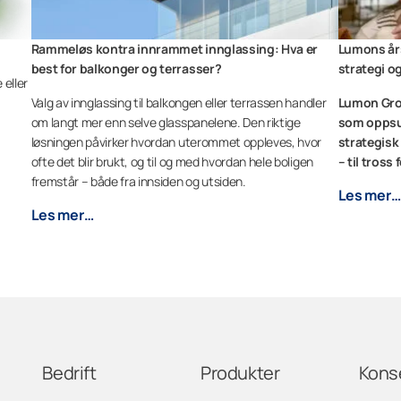
Rammeløs kontra innrammet innglassing: Hva er
Lumons års
best for balkonger og terrasser?
strategi o
 eller
Valg av innglassing til balkongen eller terrassen handler
Lumon Grou
om langt mer enn selve glasspanelene. Den riktige
som oppsu
løsningen påvirker hvordan uterommet oppleves, hvor
strategisk
ofte det blir brukt, og til og med hvordan hele boligen
– til tros
fremstår – både fra innsiden og utsiden.
Les mer…
Les mer…
Bedrift
Produkter
Kons