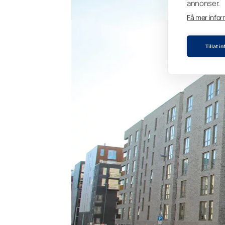
annonser.
Få mer info
Tillat i