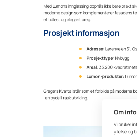
Med Lumons innglassing oppnås ikke bare praktisk
moderne design som komplementerer fasadens teglste
et tidløst og elegant preg.
Prosjekt informasjon
Adresse:
Lørenveien 51, Os
Prosjekttype:
Nybygg
Areal:
33.200 kvadratmet
Lumon-produkter:
Lumon 
Gregers Kvartal står som et forbilde på moderne bo
i en bydel i rask utvikling.
Om info
Vi bruker i
ytelse og b