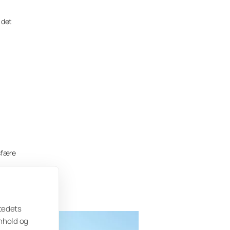
 det
osfære
stedets
nnhold og