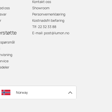
Kontakt oss
ed oss
Showroom
svar
Personvernerklæring
r
Kostnadsfri befaring
Tlf: 22 32 33 88
erstøtte
E-mail: post@lumon.no
 spørsmål
i
nvisning
rvice
edeler
Norway