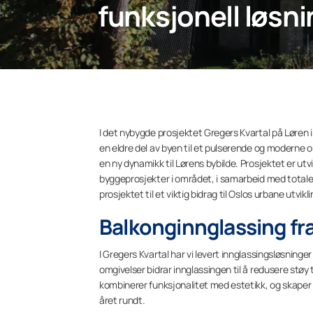
funksjonell løsni
I det nybygde prosjektet Gregers Kvartal på Løren
en eldre del av byen til et pulserende og moderne 
en ny dynamikk til Lørens bybilde. Prosjektet er ut
byggeprosjekter i området, i samarbeid med totale
prosjektet til et viktig bidrag til Oslos urbane utvikli
Balkonginnglassing f
I Gregers Kvartal har vi levert innglassingsløsning
omgivelser bidrar innglassingen til å redusere støy
kombinerer funksjonalitet med estetikk, og skaper
året rundt.