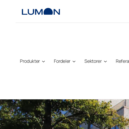
Hopp
til
innhold
Produkter
Fordeler
Sektorer
Refer