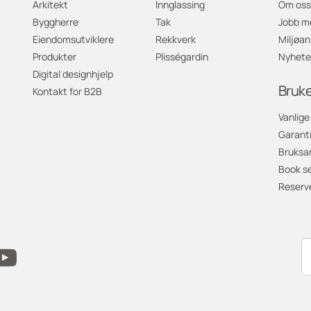
Arkitekt
Innglassing
Om oss
Byggherre
Tak
Jobb m
Eiendomsutviklere
Rekkverk
Miljøan
Produkter
Plisségardin
Nyhete
Digital designhjelp
Bruk
Kontakt for B2B
Vanlige
Garant
Bruksa
Book se
Reserv