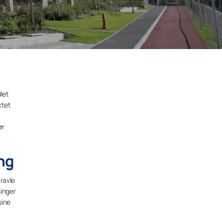
let
ktet
ør
ng
travle
ninger
sine