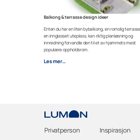
Balkong & terrasse design ideer
Enten du har en liten bybalkong, en romslig terrasse
en innglasset uteplass, kan riktig planløsning og
innredning forvandle den til et av hjemmets mest
populære oppholdsrom.
Les mer…
Privatperson
Inspirasjon