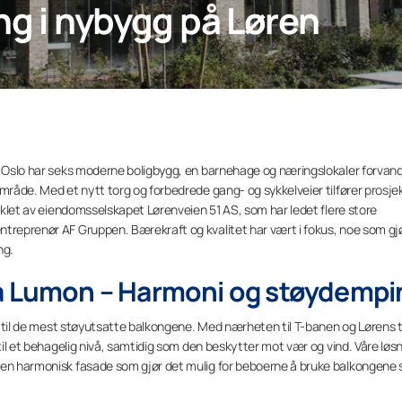
ng i nybygg på Løren
 i Oslo har seks moderne boligbygg, en barnehage og næringslokaler forvand
område. Med et nytt torg og forbedrede gang- og sykkelveier tilfører prosje
viklet av eiendomsselskapet Lørenveien 51 AS, som har ledet flere store
ntreprenør AF Gruppen. Bærekraft og kvalitet har vært i fokus, noe som gj
ng.
ra Lumon – Harmoni og støydempi
er til de mest støyutsatte balkongene. Med nærheten til T-banen og Lørens 
 til et behagelig nivå, samtidig som den beskytter mot vær og vind. Våre løs
 en harmonisk fasade som gjør det mulig for beboerne å bruke balkongene 