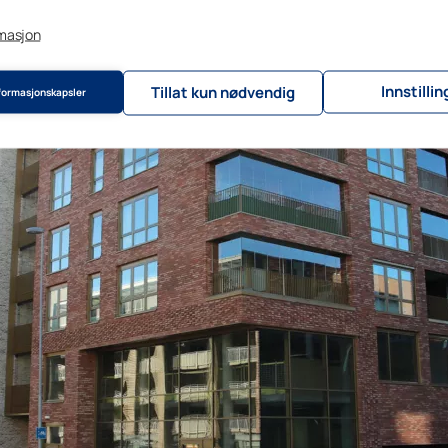
rmasjon
Innstillin
Tillat kun nødvendig
nformasjonskapsler