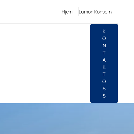
Hjem
Lumon Konsern
K
O
N
T
A
K
T
O
S
S