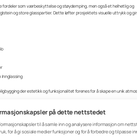
e fordeler som værbeskyttelse og støydemping, men også et helhetlig og
in og store glasspartier. Dette løfter prosjektets visuelle uttrykk og gir
lo
er
Innglassing
ligbygging der estetikk og funksjonalitet forenes for å skape en unik atm
rmasjonskapsler på dette nettstedet
nformasjonskapsler til å samle inn og analysere informasjon om nett
ruk, for å gi sosiale medier funksjoner og for å forbedre og tilpasse i