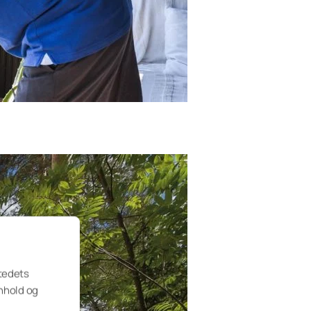
stedets
fasader
nnhold og