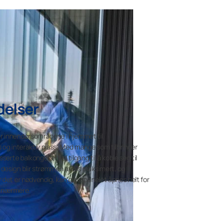
delser
r innendørsområdene i hjemmet til
 og interaktiv plass. Med mange som tilbringer
serte balkonger enkel tilgang til å koble seg til
design blir strømmen av lys maksimert, og
 det er nødvendig, kan glasspanelet åpnes helt for
da nærmere.