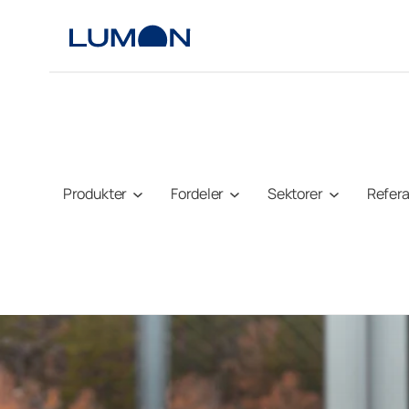
Hopp
til
innhold
Produkter
Fordeler
Sektorer
Refer