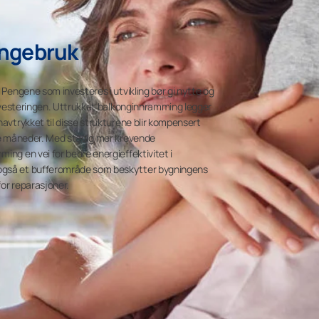
engebruk
. Pengene som investeres i utvikling bør gi nytte og
 investeringen. Uttrukket balkonginnramming legger
navtrykket til disse strukturene blir kompensert
ire måneder. Med stadig mer krevende
ing en vei for bedre energieffektivitet i
også et bufferområde som beskytter bygningens
for reparasjoner.