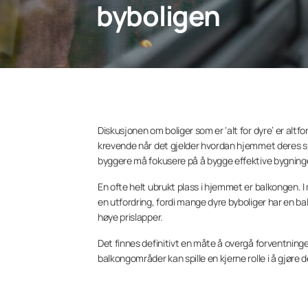
byboligen
Diskusjonen om boliger som er ‘alt for dyre’ er altf
krevende når det gjelder hvordan hjemmet deres skal
byggere må fokusere på å bygge effektive bygni
En ofte helt ubrukt plass i hjemmet er balkongen. 
en utfordring, fordi mange dyre byboliger har en b
høye prislapper.
Det finnes definitivt en måte å overgå forventninge
balkongområder kan spille en kjerne rolle i å gjøre de