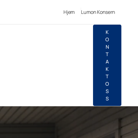
Hjem
Lumon Konsern
K
O
N
T
A
K
T
O
S
S