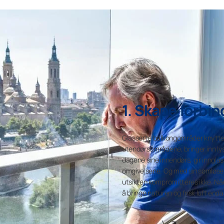
1. Skape forbin
Glasserte balkongområder knytte
utendørsområdene, bringer inn lys
dagene sine innendørs, gir innglass
omgivelsene. Og med sin sømløse 
utsikten kompromitteres ikke. Når
å bringe naturen og frisk luft en