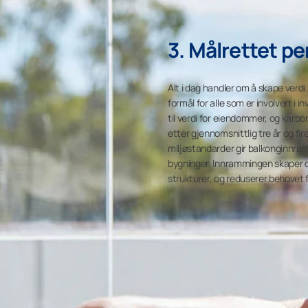
3. Målrettet p
Alt i dag handler om å skape verdi
formål for alle som er involvert i
til verdi for eiendommer, og karbo
etter gjennomsnittlig tre år og f
miljøstandarder gir balkonginnramm
bygninger. Innrammingen skaper 
strukturer, og reduserer behovet 