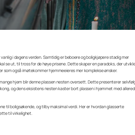
or vanlig i dagens verden. Samtidig er beboere og boligkjøpere stadig mer
 se ut, til tross for de høye prisene. Dette skaper en paradoks, der utvikl
nger som også imøtekommer hjemmeeieres mer komplekse ønsker.
I mange hjem blir denne plassen nesten oversett. Dette presenterer selvfølg
alkong, og dens eksistens nesten kaster bort plassen i hjemmet med allere
ne til boligsøkende, og tilby maksimal verdi. Her er hvordan glasserte
tte til virkelighet.