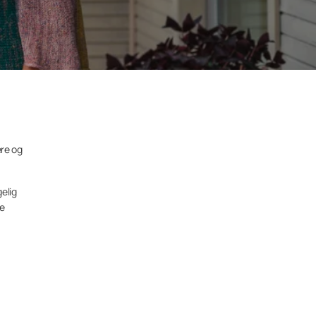
ere og
elig
de