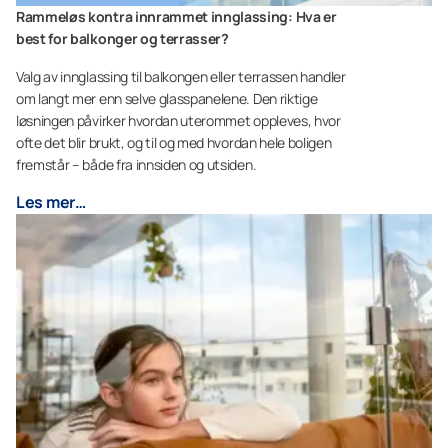
Rammeløs kontra innrammet innglassing: Hva er
best for balkonger og terrasser?
Valg av innglassing til balkongen eller terrassen handler
om langt mer enn selve glasspanelene. Den riktige
løsningen påvirker hvordan uterommet oppleves, hvor
ofte det blir brukt, og til og med hvordan hele boligen
fremstår – både fra innsiden og utsiden.
Les mer…