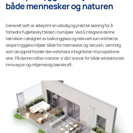
både mennesker og naturen
Generelt sett er silkeprint en allsidig og praktisk løsning for å
forbedre fuglebeskyttelsen i bymiljøer. Ved å integrere denne
teknikken i designet av balkongglass og rekkverk kan arkitekter
skape tryggere miljøer både for mennesker og naturen, samtidig
som de opprettholder den estetiske integriteten til prosjektene
sine. På denne måten ivaretar vi vårt ansvar for både arkitektonisk
innovasjon og miljømessig bærekraft.