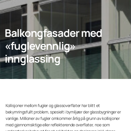
KONTAKT OSS
Balkongfasader med
«fuglevennlig»
Hjem
innglassing
Lumon Konsern
Kollisjoner mellom fugler og glassoverflater har blitt et
bekymringsfullt problem, spesielt i bymiljøer der glassbygninger er
vanlige. Millioner av fugler omkommer årlig på grunn av kollisjoner
med gjennomsiktige eller reflekterende overflater, noe som