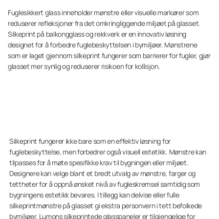
Fuglesikkert glass inneholder mønstre eller visuelle markører som
reduserer refleksjoner fra det omkringliggende miljøet på glasset.
Silkeprint på balkongglass og rekkverk er en innovativ løsning
designet for å forbedre fuglebeskyttelsen i bymiljøer. Mønstrene
som er laget gjennom silkeprint fungerer som barrierer for fugler, gjør
glasset mer synlig og reduserer risikoen for kollisjon.
Silkeprint fungerer ikke bare som en effektiv løsning for
fuglebeskyttelse, men forbedrer også visuell estetikk. Mønstre kan
tilpasses for å møte spesifikke krav til bygningen eller miljøet.
Designere kan velge blant et bredt utvalg av mønstre, farger og
tettheter for å oppnå ønsket nivå av fugleskremsel samtidig som
bygningens estetikk bevares. I tillegg kan delvise eller fulle
silkeprintmønstre på glasset gi ekstra personvern i tett befolkede
bymiljøer. Lumons silkeprintede glasspaneler er tilgjengelige for