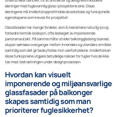
understreker behovet for at arkitekter og designere inkluderer
løsninger med fuglevennlig glass i prosjektene sine. Disse
løsningene må imidlertid opprettholde de estetiske og funksjonelle
egenskapene som kreves for prosjektet.
Glassfasader har mange fordeler, som å maksimere naturlig lys og
forbedre termisk isolasjon, ofte ledsaget av imponerende
panoramautsikt. På samme måte utvider balkongglassing boareal,
skaper sømløse overganger mellom innendørs og utendørs områder
samtidig som det gir beskyttelse mot værforholdene. Imidlertid kan
disse funksjonene utgjøre betydelige risikoer for fugler hvis de ikke
tas med i betraktningen under designprosessen.
Hvordan kan visuelt
imponerende og miljøansvarlige
glassfasader på balkonger
skapes samtidig som man
prioriterer fuglesikkerhet?