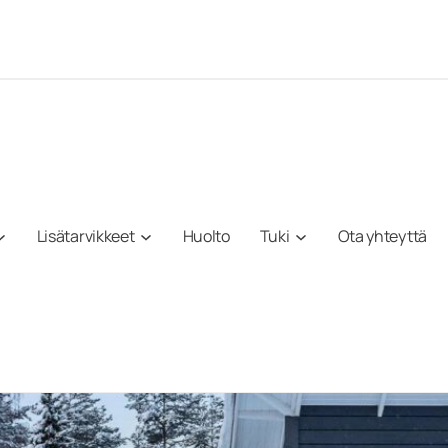
Lisätarvikkeet
Huolto
Tuki
Ota yhteyttä