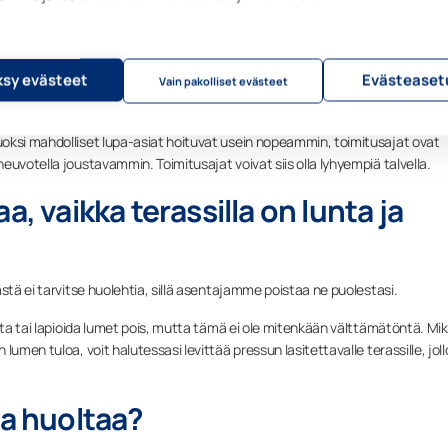
annattaa
n talvella lyhyemmällä
sy evästeet
Evästeaset
Vain pakolliset evästeet
oksi mahdolliset lupa-asiat hoituvat usein nopeammin, toimitusajat ovat
uvotella joustavammin. Toimitusajat voivat siis olla lyhyempiä talvella.
a, vaikka terassilla on lunta ja
stä ei tarvitse huolehtia, sillä asentajamme poistaa ne puolestasi.
sta tai lapioida lumet pois, mutta tämä ei ole mitenkään välttämätöntä. Mik
umen tuloa, voit halutessasi levittää pressun lasitettavalle terassille, joll
ia huoltaa?