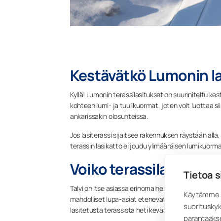
Kestävätkö Lumonin las
Kyllä! Lumonin terassilasitukset on suunniteltu 
kohteen lumi- ja tuulikuormat, joten voit luottaa si
ankarissakin olosuhteissa.
Jos lasiterassi sijaitsee rakennuksen räystään all
terassin lasikatto ei joudu ylimääräisen lumikuorma
Voiko terassilasitukse
Tietoa s
Talvi on itse asiassa erinomainen aika asentaa tera
Käytämme s
mahdolliset lupa-asiat etenevät usein nopeammin ja 
suorituskyk
lasitetusta terassista heti kevään ensimmäisten 
parantaaks