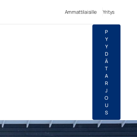
Ammattilaisille
Yritys
P
Y
Y
D
Ä
T
A
R
J
O
U
S