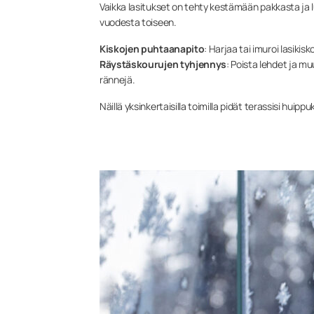
Vaikka lasitukset on tehty kestämään pakkasta ja lu
vuodesta toiseen.
Kiskojen puhtaanapito
: Harjaa tai imuroi lasikisk
Räystäskourujen tyhjennys
: Poista lehdet ja m
rännejä.
Näillä yksinkertaisilla toimilla pidät terassisi huipp