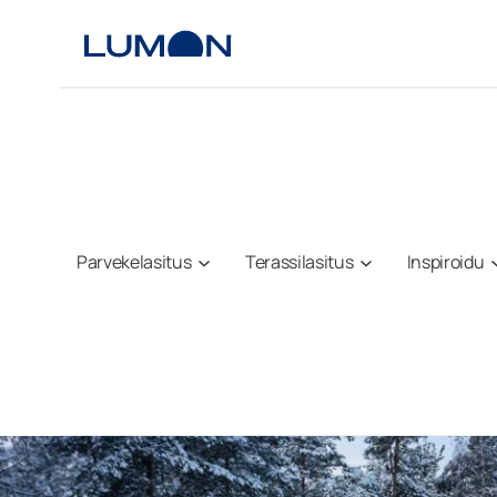
Siirry
sisältöön
Parvekelasitus
Terassilasitus
Inspiroidu