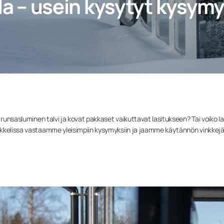
lla – usein kysytyt kysymy
 runsasluminen talvi ja kovat pakkaset vaikuttavat lasitukseen? Tai voiko l
ikkelissa vastaamme yleisimpiin kysymyksiin ja jaamme käytännön vinkkej