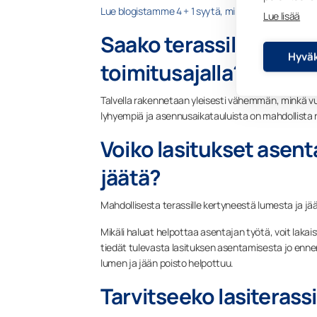
Lue blogistamme 4 + 1 syytä, miksi talviasennus k
Lue lisää
Saako terassilasitukse
Hyväk
toimitusajalla?
Talvella rakennetaan yleisesti vähemmän, minkä vu
lyhyempiä ja asennusaikatauluista on mahdollista ne
Voiko lasitukset asenta
jäätä?
Mahdollisesta terassille kertyneestä lumesta ja jää
Mikäli haluat helpottaa asentajan työtä, voit lakai
tiedät tulevasta lasituksen asentamisesta jo ennen l
lumen ja jään poisto helpottuu.
Tarvitseeko lasiterass