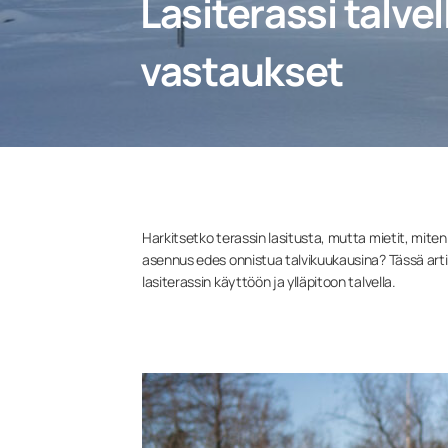
Lasiterassi talve
vastaukset
Harkitsetko terassin lasitusta, mutta mietit, miten
asennus edes onnistua talvikuukausina? Tässä art
lasiterassin käyttöön ja ylläpitoon talvella.