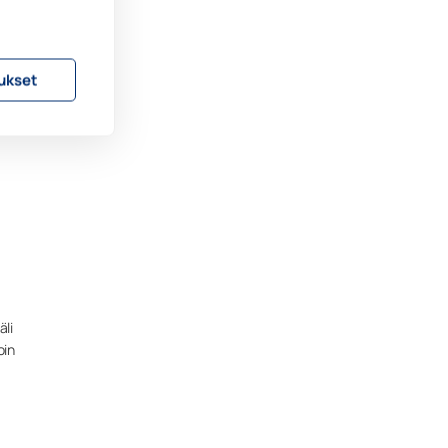
ukset
äli
oin