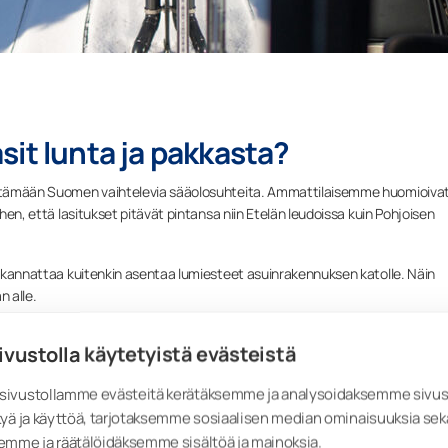
it lunta ja pakkasta?
kestämään Suomen vaihtelevia sääolosuhteita. Ammattilaisemme huomioivat
ihen, että lasitukset pitävät pintansa niin Etelän leudoissa kuin Pohjoisen
a, kannattaa kuitenkin asentaa lumiesteet asuinrakennuksen katolle. Näin
n alle.
n asentaa talvella?
ivustolla käytetyistä evästeistä
ssilasitus! Maa on jäässä, joten piha ja istutukset säästyvät vaurioilta. My
ivustollamme evästeitä kerätäksemme ja analysoidaksemme sivu
asentajia on paremmin saatavilla. Kun lasitus on valmis talvella, voit nau
yä ja käyttöä, tarjotaksemme sosiaalisen median ominaisuuksia sek
auringonsäteiden lämmittäessä.
emme ja räätälöidäksemme sisältöä ja mainoksia.