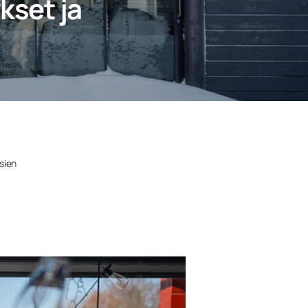
kset ja
asien
ä