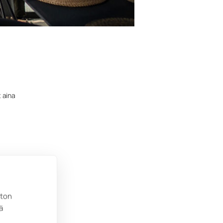
 aina
ös
ston
ttia
ä