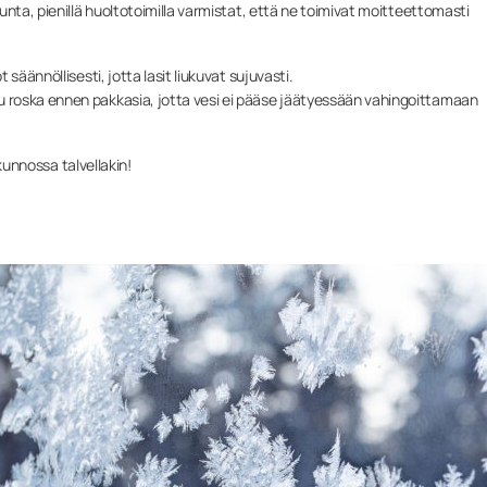
nta, pienillä huoltotoimilla varmistat, että ne toimivat moitteettomasti
ot säännöllisesti, jotta lasit liukuvat sujuvasti.
uu roska ennen pakkasia, jotta vesi ei pääse jäätyessään vahingoittamaan
ukunnossa talvellakin!