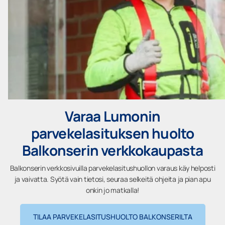
Varaa Lumonin
parvekelasituksen huolto
Balkonserin verkkokaupasta
Balkonserin verkkosivuilla parvekelasitushuollon varaus käy helposti
ja vaivatta. Syötä vain tietosi, seuraa selkeitä ohjeita ja pian apu
onkin jo matkalla!
TILAA PARVEKELASITUSHUOLTO BALKONSERILTA