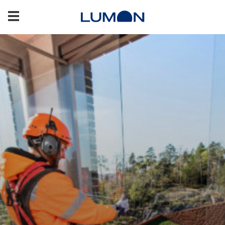
Siirry
sisältöön
Parvekelasitus
Terassilasitus
Inspiroidu
Lisätarvikkeet
Huolto
Tuki