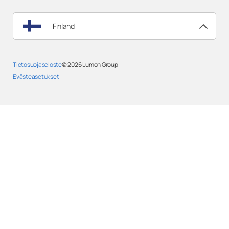
Finland
Tietosuojaseloste
© 2026
Lumon Group
Evästeasetukset