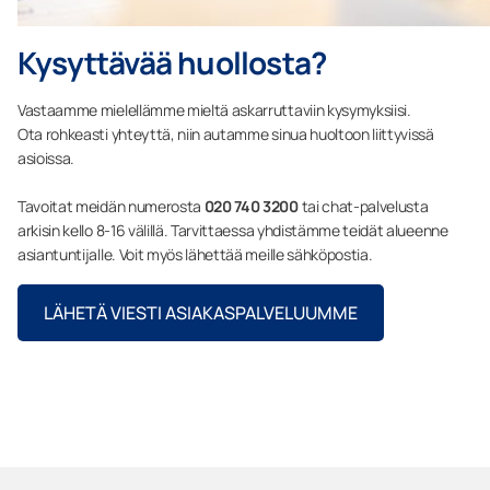
Kysyttävää huollosta?
Vastaamme mielellämme mieltä askarruttaviin kysymyksiisi.
Ota rohkeasti yhteyttä, niin autamme sinua huoltoon liittyvissä
asioissa.
Tavoitat meidän numerosta
020 740 3200
tai chat-palvelusta
arkisin kello 8-16 välillä. Tarvittaessa yhdistämme teidät alueenne
asiantuntijalle. Voit myös lähettää meille sähköpostia.
LÄHETÄ VIESTI ASIAKASPALVELUUMME