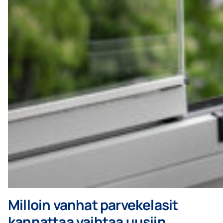
Milloin vanhat parvekelasit
kannattaa vaihtaa uusiin