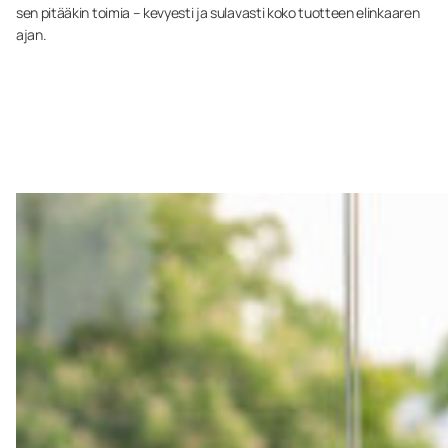
sen pitääkin toimia – kevyesti ja sulavasti koko tuotteen elinkaaren
ajan.