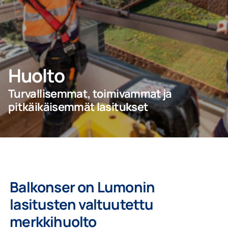
Ota yhteyttä
PYYDÄ TARJOUS
Huolto
Turvallisemmat, toimivammat ja
Ammattilaisille
pitkäikäisemmät lasitukset
Yritys
Balkonser on Lumonin
lasitusten valtuutettu
merkkihuolto