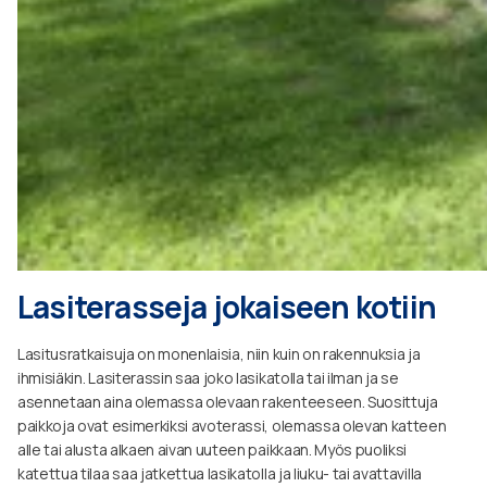
Lasiterasseja jokaiseen kotiin
Lasitusratkaisuja on monenlaisia, niin kuin on rakennuksia ja
ihmisiäkin. Lasiterassin saa joko lasikatolla tai ilman ja se
asennetaan aina olemassa olevaan rakenteeseen. Suosittuja
paikkoja ovat esimerkiksi avoterassi, olemassa olevan katteen
alle tai alusta alkaen aivan uuteen paikkaan. Myös puoliksi
katettua tilaa saa jatkettua lasikatolla ja liuku- tai avattavilla