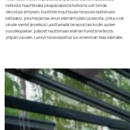
hetkistä. Nauttimalla jokapäiväisistä hetkistä voit tehdä
viikostasi erityisen. Kuvittele muuttavasi terassisi lasitetuksi
keitaaksi, joka heijastaa sinun elämäntyyliäsi ja asioita, jotka ovat
sinulle merkityksellisiä. Lasittamalla terassistasi kodin uuden
suosikkipaikan, pääset nauttimaan elämän hyvistä hetkistä,
ympäri vuoden. Lumon terassilasitus luo enemmän tilaa elämälle.