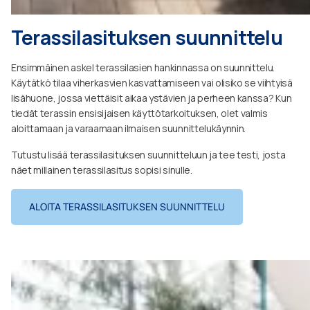
Terassilasituksen suunnittelu
Ensimmäinen askel terassilasien hankinnassa on suunnittelu.
Käytätkö tilaa viherkasvien kasvattamiseen vai olisiko se viihtyisä
lisähuone, jossa viettäisit aikaa ystävien ja perheen kanssa? Kun
tiedät terassin ensisijaisen käyttötarkoituksen, olet valmis
aloittamaan ja varaamaan ilmaisen suunnittelukäynnin.
Tutustu lisää terassilasituksen suunnitteluun ja tee testi, josta
näet millainen terassilasitus sopisi sinulle.
ALOITA TERASSILASITUKSEN SUUNNITTELU