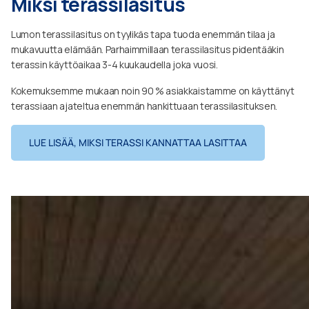
Miksi terassilasitus
Lumon terassilasitus on tyylikäs tapa tuoda enemmän tilaa ja
mukavuutta elämään. Parhaimmillaan terassilasitus pidentääkin
terassin käyttöaikaa 3-4 kuukaudella joka vuosi.
Kokemuksemme mukaan noin 90 % asiakkaistamme on käyttänyt
terassiaan ajateltua enemmän hankittuaan terassilasituksen.
LUE LISÄÄ, MIKSI TERASSI KANNATTAA LASITTAA