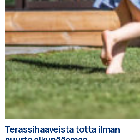
Terassihaaveista totta ilman
suurta alkupääomaa