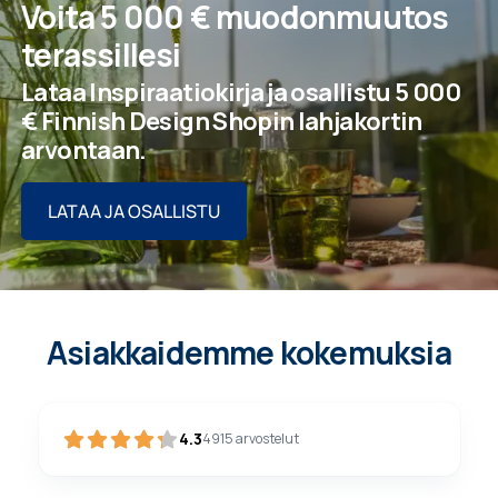
Voita 5 000 € muodonmuutos
terassillesi
Lataa Inspiraatiokirja ja osallistu 5 000
€ Finnish Design Shopin lahjakortin
arvontaan
.
LATAA JA OSALLISTU
Asiakkaidemme kokemuksia
4.3
4915
arvostelut