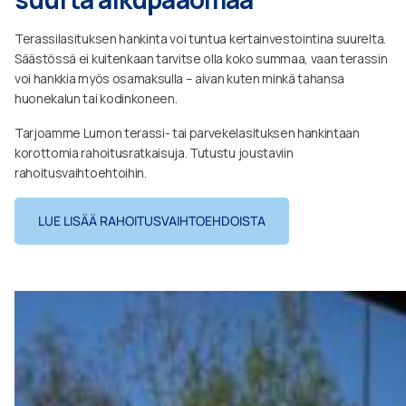
Terassilasituksen hankinta voi tuntua kertainvestointina suurelta.
Säästössä ei kuitenkaan tarvitse olla koko summaa, vaan terassin
voi hankkia myös osamaksulla – aivan kuten minkä tahansa
huonekalun tai kodinkoneen.
Tarjoamme Lumon terassi- tai parvekelasituksen hankintaan
korottomia rahoitusratkaisuja. Tutustu joustaviin
rahoitusvaihtoehtoihin.
LUE LISÄÄ RAHOITUSVAIHTOEHDOISTA