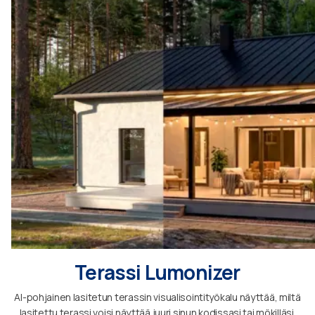
Terassi Lumonizer
AI-pohjainen lasitetun terassin visualisointityökalu näyttää, miltä
lasitettu terassi voisi näyttää juuri sinun kodissasi tai mökilläsi.