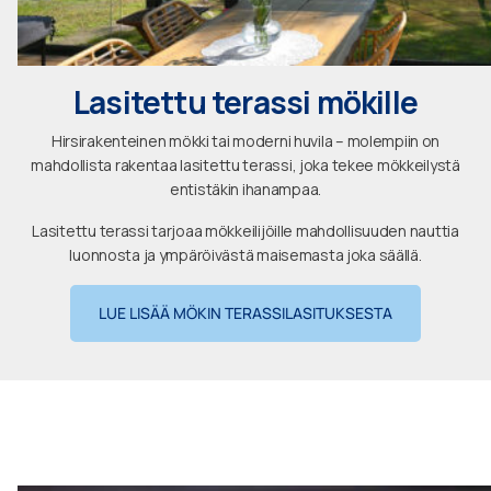
Lasitettu terassi mökille
Hirsirakenteinen mökki tai moderni huvila – molempiin on
mahdollista rakentaa lasitettu terassi, joka tekee mökkeilystä
entistäkin ihanampaa.
Lasitettu terassi tarjoaa mökkeilijöille mahdollisuuden nauttia
luonnosta ja ympäröivästä maisemasta joka säällä.
LUE LISÄÄ MÖKIN TERASSILASITUKSESTA