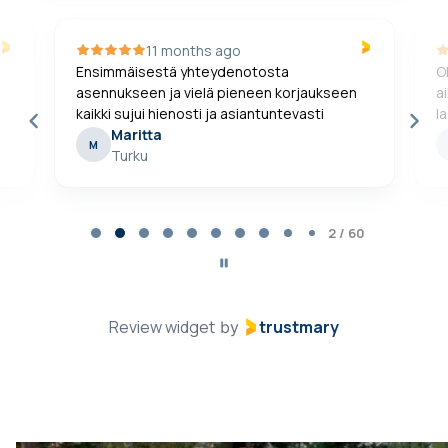
11 months ago
Ensimmäisestä yhteydenotosta
O
asennukseen ja vielä pieneen korjaukseen
a
kaikki sujui hienosti ja asiantuntevasti
l
Maritta
M
Turku
Page
2
2 / 60
of
60
Review widget
trustmary
by