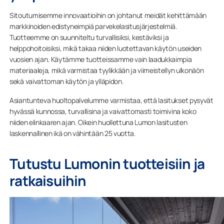
Sitoutumisemme innovaatioihin on johtanut meidät kehittämään
markkinoiden edistyneimpiä parvekelasitusjärjestelmiä.
Tuotteemme on suunniteltu turvallisiksi, kestäviksi ja
helppohoitoisiksi, mikä takaa niiden luotettavan käytön useiden
vuosien ajan. Käytämme tuotteissamme vain laadukkaimpia
materiaaleja, mikä varmistaa tyylikkään ja viimeistellyn ulkonäön
sekä vaivattoman käytön ja ylläpidon.
Asiantunteva huoltopalvelumme varmistaa, että lasitukset pysyvät
hyvässä kunnossa, turvallisina ja vaivattomasti toimivina koko
niiden elinkaaren ajan. Oikein huollettuna Lumon lasitusten
laskennallinen ikä on vähintään 25 vuotta.
Tutustu Lumonin tuotteisiin ja
ratkaisuihin