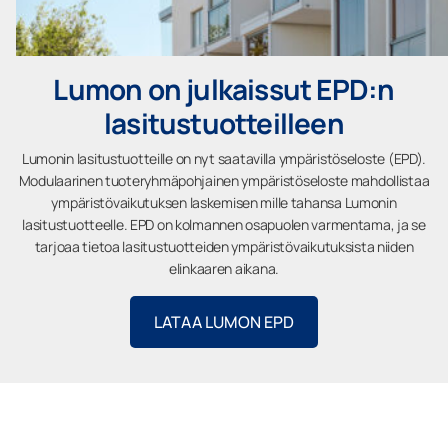
Lumon on julkaissut EPD:n
lasitustuotteilleen
Lumonin lasitustuotteille on nyt saatavilla ympäristöseloste (EPD).
Modulaarinen tuoteryhmäpohjainen ympäristöseloste mahdollistaa
ympäristövaikutuksen laskemisen mille tahansa Lumonin
lasitustuotteelle. EPD on kolmannen osapuolen varmentama, ja se
tarjoaa tietoa lasitustuotteiden ympäristövaikutuksista niiden
elinkaaren aikana.
LATAA LUMON EPD