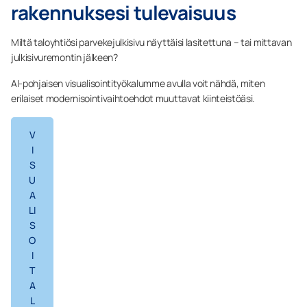
rakennuksesi tulevaisuus
Miltä taloyhtiösi parvekejulkisivu näyttäisi lasitettuna – tai mittavan
julkisivuremontin jälkeen?
AI-pohjaisen visualisointityökalumme avulla voit nähdä, miten
erilaiset modernisointivaihtoehdot muuttavat kiinteistöäsi.
V
I
S
U
A
LI
S
O
I
T
A
L