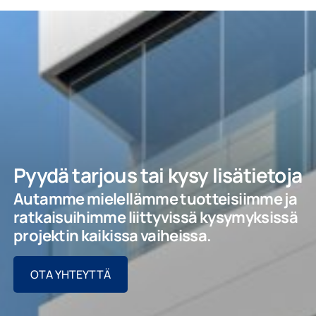
Pyydä tarjous tai kysy lisätietoja
Autamme mielellämme tuotteisiimme ja
ratkaisuihimme liittyvissä kysymyksissä
projektin kaikissa vaiheissa.
OTA YHTEYTTÄ