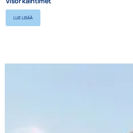
Visor kaihtimet
LUE LISÄÄ