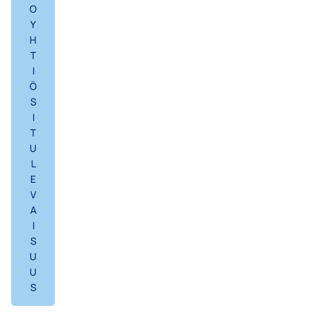
O
Y
H
T
I
Ö
S
I
T
U
L
E
V
A
I
S
U
U
S