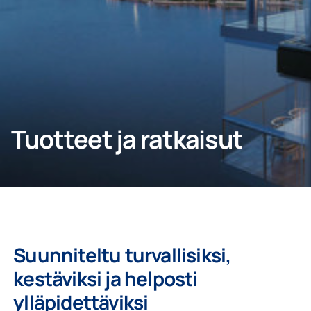
YHTEYDENOTTO
Kotiin
Tuotteet ja ratkaisut
Yritys
Suunniteltu turvallisiksi,
kestäviksi ja helposti
ylläpidettäviksi