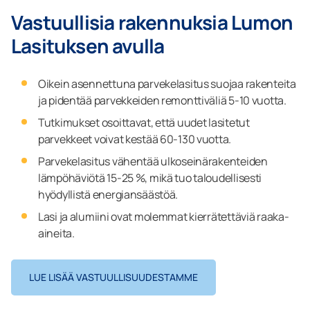
Vastuullisia rakennuksia Lumon
Lasituksen avulla
Oikein asennettuna parvekelasitus suojaa rakenteita
ja pidentää parvekkeiden remonttiväliä 5-10 vuotta.
Tutkimukset osoittavat, että uudet lasitetut
parvekkeet voivat kestää 60-130 vuotta.
Parvekelasitus vähentää ulkoseinärakenteiden
lämpöhäviötä 15-25 %, mikä tuo taloudellisesti
hyödyllistä energiansäästöä.
Lasi ja alumiini ovat molemmat kierrätettäviä raaka-
aineita.
LUE LISÄÄ VASTUULLISUUDESTAMME