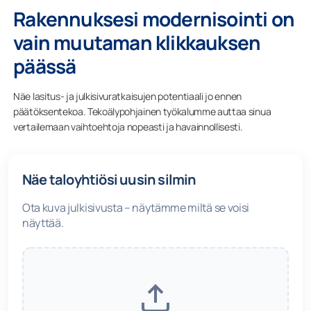
Rakennuksesi modernisointi on
vain muutaman klikkauksen
päässä
Näe lasitus- ja julkisivuratkaisujen potentiaali jo ennen
päätöksentekoa. Tekoälypohjainen työkalumme auttaa sinua
vertailemaan vaihtoehtoja nopeasti ja havainnollisesti.
Näe taloyhtiösi uusin silmin
Ota kuva julkisivusta – näytämme miltä se voisi
näyttää.