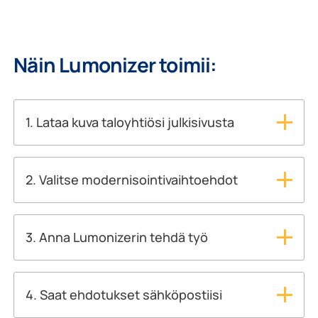
Näin Lumonizer toimii:
1. Lataa kuva taloyhtiösi julkisivusta
Lisää selkeä ulkokuva rakennuksestasi
aloittaaksesi.
2. Valitse modernisointivaihtoehdot
Valitse muutokset, jotka haluat visualisoida:
– Parvekelasitus
– Parvekekaiteet
3. Anna Lumonizerin tehdä työ
– Julkisivun väri tai materiaali
Näin Lumonizer pääsee vauhtiin. Saat muutamassa
sekunnissa visuaaliset ehdotukset, jotka
havainnollistavat, miten valitut päivitykset
4. Saat ehdotukset sähköpostiisi
parantavat rakennuksesi ulkonäköä ja toimivuutta.
Syötä yhteystietosi, niin luodut kuvat toimitetaan