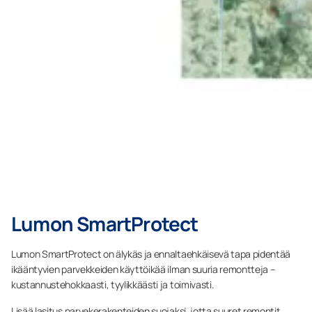
Lumon SmartProtect
Lumon SmartProtect on älykäs ja ennaltaehkäisevä tapa pidentää
ikääntyvien parvekkeiden käyttöikää ilman suuria remontteja –
kustannustehokkaasti, tyylikkäästi ja toimivasti.
Lisää lasitus parvekerakenteiden suojaksi, jotta suuret remontit