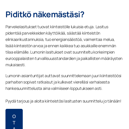
suoraan sähköpostiisi. Lumon käsittelee tietojasi
Piditkö näkemästäsi?
huolellisesti. Lähettämällä lomakkeen hyväksyt
tietosuojakäytäntömme.
Parvekelasitukset tuovat kiinteistölle lukuisia etuja. Lasitus
Huom!
Kuvat on tuotettu tekoälyn avulla.
pidentää parvekkeiden käyttöikää, säästää kiinteistön
Lumonizerin luomat visualisoinnit ovat tekoälyn
elinkaarikustannuksia, tuo energiansäästöä, vaimentaa melua,
lisää kiinteistön arvoa ja ennen kaikkea tuo asukkaille enemmän
tekemiä luonnoksia, eivätkä välttämättä täysin
tilaa elämälle. Lumonin lasitukset ovat suunniteltu korkeimpien
vastaa Lumon-parvekejulkisivun lopullista
eurooppalaisten turvallisuusstandardien ja paikallisten määräysten
ulkonäköä. Lumonin parvekelasitukset ovat aina
mukaisesti.
kehyksettömiä, toisin kuin joissain tekoälyn
tuottamissa kuvissa. Asiantuntijamme varmistavat
Lumonin asiantuntijat auttavat suunnittelemaan juuri kiinteistöösi
aina, että lopullinen ratkaisu soveltuu kiinteistöösi.
parhaiten sopivat ratkaisut ja kulkevat vierelläsi varhaisesta
hankesuunnittelusta aina valmiiseen lopputukseen asti.
Pyydä tarjous ja aloita kiinteistösi lasitusten suunnittelu jo tänään!
O
T
A