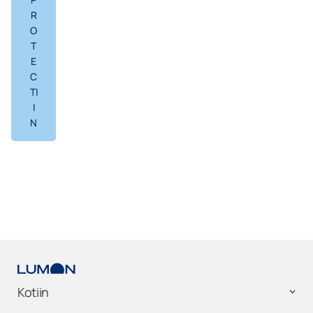
R
O
T
E
C
TI
I
N
Kotiin