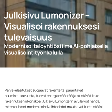
YHTEYDENOTTO
Julkisivu Lumonizer –
Visualisoi rakennuksesi
tulevaisuus
Kotiin
Modernisoi taloyhtiösi ilme AI-pohjaisella
Yritys
visualisointityönkalulla
Parvekelasitukset suojaavat rakenteita, parantavat
asumismukavuutta, tuovat energiansäästöä ja piristävät koko
rakennuksen ulkonäköä. Julkisivu Lumonizerin avulla voit nähdä,
miten erilaiset modernisointivaihtoehdot muuttavat kiinteistöäsi.