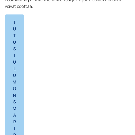
voivat odottaa.
T
U
T
U
S
T
U
L
U
M
O
N
S
M
A
R
T
P