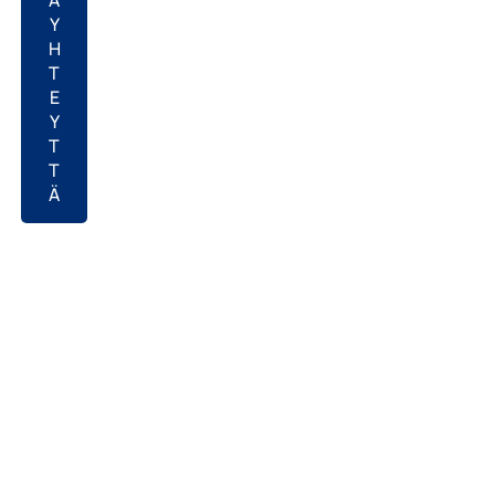
Y
H
T
E
Y
T
T
Ä