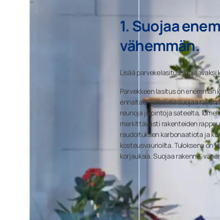
1. Suojaa ene
vähemmän.
Lisää parvekelasitus suojaavaksi 
Parvekkeen lasitus on enemmän ku
ennaltaehkäisevää suojaa rakenn
reunoja ja pintoja sateelta, lumelt
merkittävästi rakenteiden rappe
raudoituksen karbonaatiota ja ko
kosteusvaurioilta. Tuloksena on 
korjauksia. Suojaa rakenne, vähen