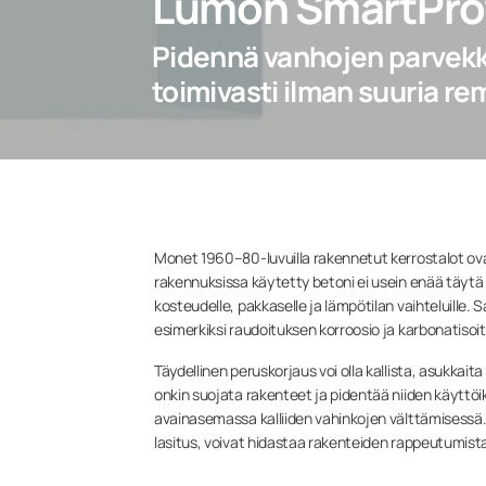
Lumon SmartPro
Pidennä vanhojen parvekke
toimivasti ilman suuria re
Monet 1960–80-luvuilla rakennetut kerrostalot o
rakennuksissa käytetty betoni ei usein enää täytä n
kosteudelle, pakkaselle ja lämpötilan vaihteluille.
esimerkiksi raudoituksen korroosio ja karbonatis
Täydellinen peruskorjaus voi olla kallista, asukkai
onkin suojata rakenteet ja pidentää niiden käyttöi
avainasemassa kalliiden vahinkojen välttämisessä.
lasitus, voivat hidastaa rakenteiden rappeutumista