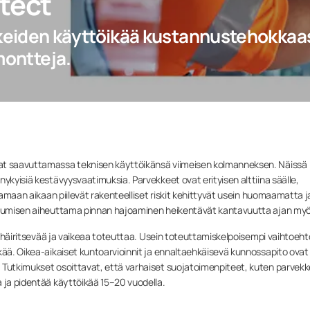
tect
iden käyttöikää kustannustehokkaasti
montteja.
vat saavuttamassa teknisen käyttöikänsä viimeisen kolmanneksen. Näissä
ykyisiä kestävyysvaatimuksia. Parvekkeet ovat erityisen alttiina säälle,
 Samaan aikaan piilevät rakenteelliset riskit kehittyvät usein huomaamatta j
oitumisen aiheuttama pinnan hajoaminen heikentävät kantavuutta ajan myö
ta häiritsevää ja vaikeaa toteuttaa. Usein toteuttamiskelpoisempi vaihtoeht
kää. Oikea-aikaiset kuntoarvioinnit ja ennaltaehkäisevä kunnossapito ovat
 Tutkimukset osoittavat, että varhaiset suojatoimenpiteet, kuten parvek
 ja pidentää käyttöikää 15–20 vuodella.