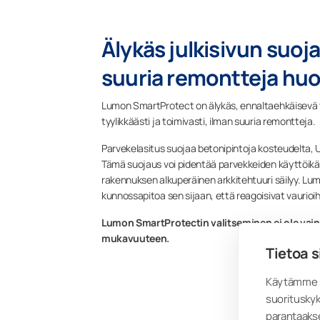
Älykäs julkisivun suo
suuria remontteja h
Lumon SmartProtect on älykäs, ennaltaehkäisevä 
tyylikkäästi ja toimivasti, ilman suuria remontteja.
Parvekelasitus suojaa betonipintoja kosteudelta, UV
Tämä suojaus voi pidentää parvekkeiden käyttöikää
rakennuksen alkuperäinen arkkitehtuuri säilyy. Lu
kunnossapitoa sen sijaan, että reagoisivat vaurioih
Lumon SmartProtectin valitseminen ei ole vain ”k
mukavuuteen.
Tietoa s
Käytämme s
suorituskyk
parantaaks