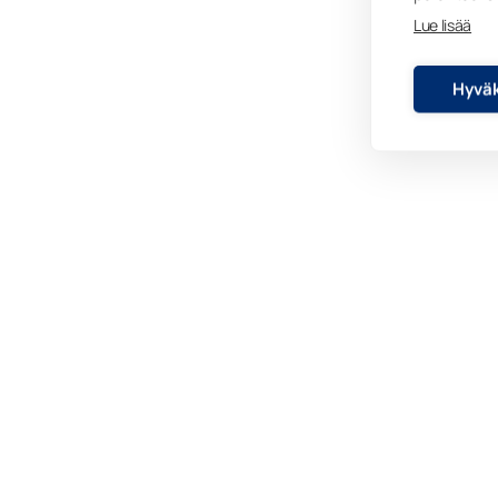
Lue lisää
Hyväk