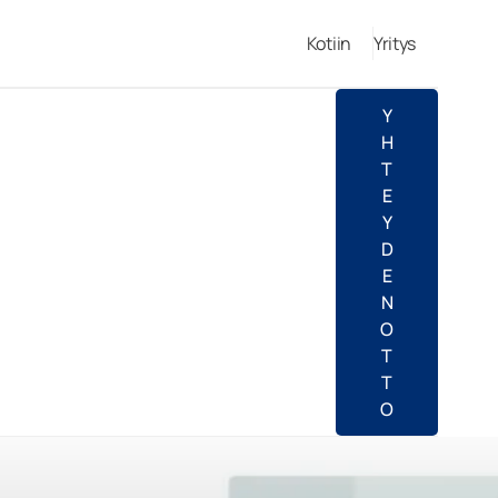
Kotiin
Yritys
Y
H
T
E
Y
D
E
N
O
T
T
O