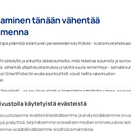
jaaminen tänään vähentää
uomenna
tapa pidentää ikääntyvien parvekkeiden käyttöikää – kustannustehokkaas
-säteilyltä ja ankarilta sääolosuhteilta, mikä hidastaa kulumista ja korroo
, vähentää ylläpitokustannuksia ja lykätä suuria remontteja – samalla ku
mon SmartProtectin avulla asuntoyhtiöt voivat hallita rakennusten
in.
iva lisä” – se on viisas sijoitus kiinteistön pitkäikäisyyteen, arvoon
ivustolla käytetyistä evästeistä
ivustollamme evästeitä kerätäksemme ja analysoidaksemme sivu
yä ja käyttöä, tarjotaksemme sosiaalisen median ominaisuuksia sek
emme ja räätälöidäksemme sisältöä ja mainoksia.