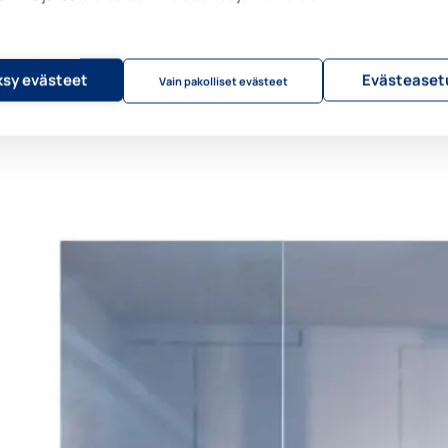
sy evästeet
Evästeaset
Vain pakolliset evästeet