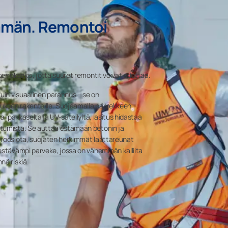
mmän. Remontoi
kerrokseksi, jotta suuret remontit voivat odottaa.
in visuaalinen parannus – se on
uksen rakenteille. Suojaamalla parvekkeen
a, pakkaselta ja UV-säteilyltä, lasitus hidastaa
utumista. Se auttaa estämään betonin ja
rroosiota, suojaten herkimmät laattareunat
kestävämpi parveke, jossa on vähemmän kalliita
nä riskiä.