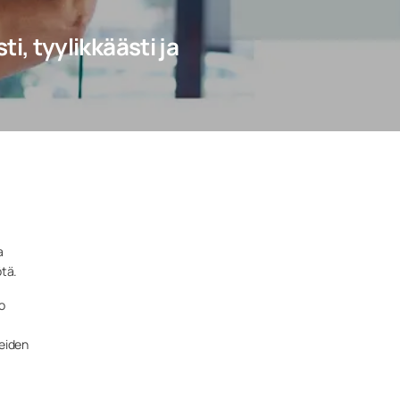
, tyylikkäästi ja
a
tä.
o
keiden