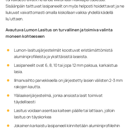
Sisäänpäin taittuvat lasipaneelit on myös helposti hoidettavat ja ne
liukuvat vaivattomasti omalla kiskollaan vaikka yhdellä kädellä
liu’uttaen.
Avautuva Lumon Lasitus on turvallinen ja toimiva valinta
moneen kohteeseen
Lumon-lasitusjärjestelmät koostuvat eristämättömistä
alumiiniprofiileista ja yksittäisistä laseista.
Lasipaneelit ovat 6, 8, 10 tai jopa 12 mm paksua, karkaistua
lasia.
Ilmanvaihto parvekkeella on järjestetty lasien välisten 2-3 mm
rakojen kautta.
Ylälaakerijärjestelmä, jonka ansiosta lasit toimivat
täydellisesti
Lasitus voidaan asentaa kaiteen päälle tai lattiaan, jolloin
lasitus on täyskorkea
Jokainen karkaistu lasipaneeli kiinnitetään alumiiniprofiileihin