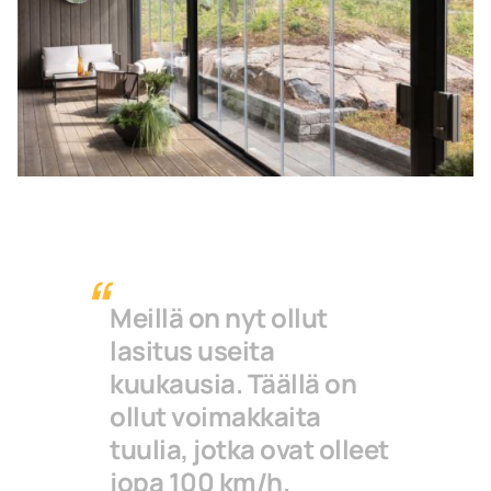
Meillä on nyt ollut
lasitus useita
kuukausia. Täällä on
ollut voimakkaita
tuulia, jotka ovat olleet
jopa 100 km/h.