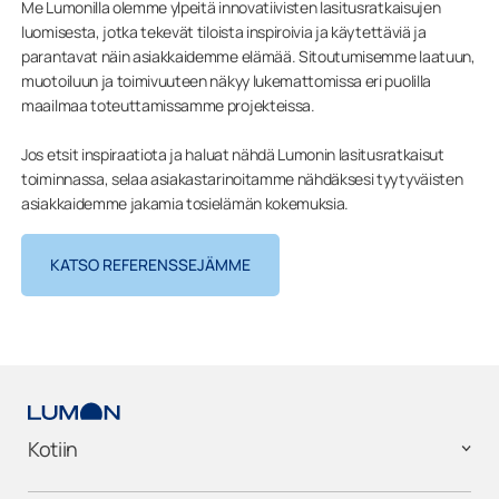
Me Lumonilla olemme ylpeitä innovatiivisten lasitusratkaisujen
luomisesta, jotka tekevät tiloista inspiroivia ja käytettäviä ja
parantavat näin asiakkaidemme elämää. Sitoutumisemme laatuun,
muotoiluun ja toimivuuteen näkyy lukemattomissa eri puolilla
maailmaa toteuttamissamme projekteissa.
Jos etsit inspiraatiota ja haluat nähdä Lumonin lasitusratkaisut
toiminnassa, selaa asiakastarinoitamme nähdäksesi tyytyväisten
asiakkaidemme jakamia tosielämän kokemuksia.
KATSO REFERENSSEJÄMME
Kotiin