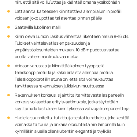
niin, että sitä voi liu’uttaa ja kääntää omana yksikkönään
Lattiaan tai kaiteeseen kiinnitettävä alempi alumiiniprofiili
voidaan joko upottaa tai asentaa pinnan päälle
Saatavilla lukollinen malli
Kiinni oleva Lumon Lasitus vähentää liikenteen melua 8-16 dB.
Tulokset vaihtelevat lasien paksuuden ja
ympäristöolosuhteiden mukaan. 10 dB:n pudotus vastaa
puolta vähemmän kuuluvaa melua.
Voidaan varustaa ja kiinnittää kolmen tyyppisellä
teleskooppiprofiililla ja kaksi erilaista ​​alempaa profiilia.
Teleskooppiprofiilin etuna on, että sitä voi mukauttaa
tarvittaessa rakennuksen julkisivun muuttuessa
Rakennuksen korkeus, sijainti tai tarvittavasta lasipaneelin
korkeus voi asettaa erityisvaatimuksia, jotka täytetään
käyttämällä lasituksen kiinnityksessä vahvoja komponentteja
Huolella suunniteltu, tutkittu ja testattu ratkaisu, joka kestää
voimakkaita tuulia ja ankaria olosuhteita niin lämpimillä kuin
kylmilläkin alueilla ollen kuitenkin elegantti ja tyylikäs