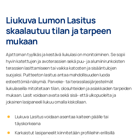
Liukuva Lumon Lasitus
skaalautuu tilan ja tarpeen
mukaan
Ajattoman tyylikäs ja kestävä liukulasi on monitoiminen. Se sopii
hyvin katettujen ja avoterassien sekä puu- ja alumiinirunkoisten
terassien lasittamiseen tai vaikka katosten ja sisääntulojen
suojaksi. Puitteeton lasitus antaa mahdollisuuden luoda
esteettömiä näkymiä. Parveke- tai terassilasijärjestelmät
liukulaseilla mitoitetaan tilan, olosuhteiden ja asiakkaiden tarpeiden
mukaan. Lasit voidaan avata sekä sisä- että ulkopuolelta ja
jokainen lasipaneeli liukuu omalla kiskollaan.
Liukuva Lasitus voidaan asentaa kaiteen päälle tai
täyskorkeana
Karkaistut lasipaneelit kiinnitetään profiileihin erillisillä