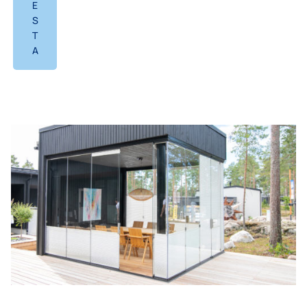
E
S
T
A