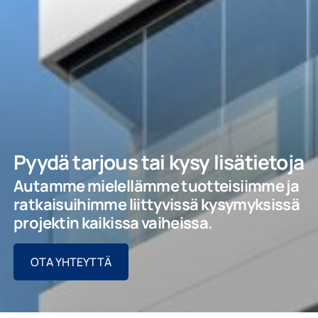
Pyydä tarjous tai kysy lisätietoja
Autamme mielellämme tuotteisiimme ja
ratkaisuihimme liittyvissä kysymyksissä
projektin kaikissa vaiheissa.
OTA YHTEYTTÄ