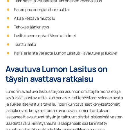
Teknisesti ja visuaalisesti yhtenäinen kokonaisuus
Parempaa energiatehokkuutta
Aikaa kestävä muotoilu
Tehokas äänieristys
Lasitukseen sopivat Visor kaihtimet
Taattu laatu
Kaksi erilaista versiota Lumon Lasitus – avautuva ja liukuva
Avautuva Lumon Lasitus on
täysin avattava ratkaisu
Lumonin avautuva lasitus tarjoaa asunnon omistajille monia etuja,
sekä lisää joustavuutta, kun parveke- tai terassilasit voidaan avata
ja sulkea itse valitulla tavalla. Toisin kuin tavalliset kehyksettömät
lasiliukuovet, kehyksettömän avautuvan Lumon Lasituksen
lasipaneelit avautuvat täysin ja taittuvat siististi sisäseinää vasten.
Säädettävällä kiinnitysnauhalla lasipaneelit saa kiinnitetty
turvallisesti eivätk ne lähde liikkumaan vaikkapa tuulessa.