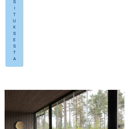
S
I
T
U
K
S
E
S
T
A