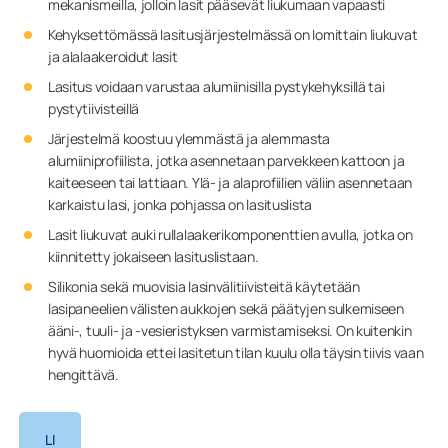
mekanismeilla, jolloin lasit pääsevät liukumaan vapaasti
Kehyksettömässä lasitusjärjestelmässä on lomittain liukuvat
ja alalaakeroidut lasit
Lasitus voidaan varustaa alumiinisilla pystykehyksillä tai
pystytiivisteillä
Järjestelmä koostuu ylemmästä ja alemmasta
alumiiniprofiilista, jotka asennetaan parvekkeen kattoon ja
kaiteeseen tai lattiaan. Ylä- ja alaprofiilien väliin asennetaan
karkaistu lasi, jonka pohjassa on lasituslista
Lasit liukuvat auki rullalaakerikomponenttien avulla, jotka on
kiinnitetty jokaiseen lasituslistaan.​
Silikonia sekä muovisia lasinvälitiivisteitä käytetään
lasipaneelien välisten aukkojen sekä päätyjen sulkemiseen
ääni-, tuuli- ja -vesieristyksen varmistamiseksi. On kuitenkin
hyvä huomioida ettei lasitetun tilan kuulu olla täysin tiivis vaan
hengittävä.
LI