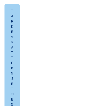
T
A
R
K
E
M
M
A
T
T
E
K
N
IS
E
T
TI
E
D