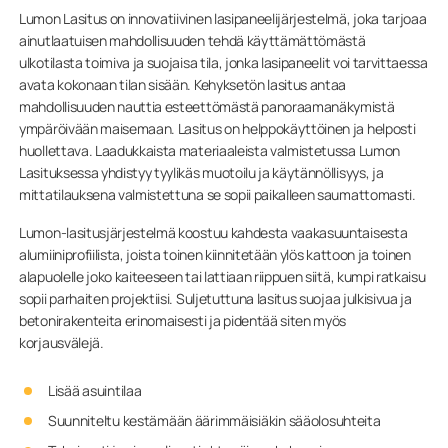
Lumon Lasitus on innovatiivinen lasipaneelijärjestelmä, joka tarjoaa
ainutlaatuisen mahdollisuuden tehdä käyttämättömästä
ulkotilasta toimiva ja suojaisa tila, jonka lasipaneelit voi tarvittaessa
avata kokonaan tilan sisään. Kehyksetön lasitus antaa
mahdollisuuden nauttia esteettömästä panoraamanäkymistä
ympäröivään maisemaan. Lasitus on helppokäyttöinen ja helposti
huollettava. Laadukkaista materiaaleista valmistetussa Lumon
Lasituksessa yhdistyy tyylikäs muotoilu ja käytännöllisyys, ja
mittatilauksena valmistettuna se sopii paikalleen saumattomasti.
Lumon-lasitusjärjestelmä koostuu kahdesta vaakasuuntaisesta
alumiiniprofiilista, joista toinen kiinnitetään ylös kattoon ja toinen
alapuolelle joko kaiteeseen tai lattiaan riippuen siitä, kumpi ratkaisu
sopii parhaiten projektiisi. Suljetuttuna lasitus suojaa julkisivua ja
betonirakenteita erinomaisesti ja pidentää siten myös
korjausvälejä.
Lisää asuintilaa
Suunniteltu kestämään äärimmäisiäkin sääolosuhteita