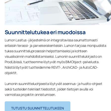
Suunnittelutukea eri muodoissa
Lumon Lasitus -järjestelmä on integroitavissa saumattomasti
erilaisiin terassi- ja parvekerakenteisiin. Lumon tarjoaa monipuolista
tukea suunnitteluprosessin helpottamiseksi ja kohteen
visualisoinnin mahdollistamiseksi. Lumonin suunnittelukirjasto on
ProdLibissä, tuotteemme löytyvät myös BIMObject-palvelusta.
Näistä löytyvät tuotteidemme REVIT-, ArchiCAD- ja AutoCAD-
objektit.
Lumonin suunnitteluohjeesta löytyvät asennus- ja huolto-ohjeet
sekä tuoteiden tekniset tiedostot, joiden tietojen avulla voi
varmistaa projektin onnistumisen.
TUTUSTU SUUNNITTELUTUKEEN