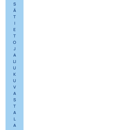
S
Ä
T
I
E
T
O
J
A
LI
U
K
U
V
A
S
T
A
L
A