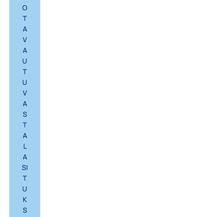
O
T
A
V
A
U
T
U
V
A
S
T
A
L
A
SI
T
U
K
S