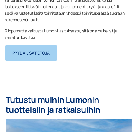
tai terassille tehdään Lumon Lasitus mittatilaustyönä. Kaikki
lasitukseen liittyvät materiaalit ja komponentit (ylä- ja alaprofiilit
sekä varustetut lasit) toimitetaan yhdessä toimituserässä suoraan
rakennustyömaalle.
Riippumatta valitusta Lumon Lasituksesta, sitä on aina kevyt ja
vaivaton käyttää.
PYYDÄ LISÄTIETOJA
Tutustu muihin Lumonin
tuotteisiin ja ratkaisuihin