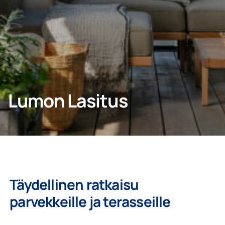
YHTEYDENOTTO
Kotiin
Lumon Lasitus
Yritys
Täydellinen ratkaisu
parvekkeille ja terasseille