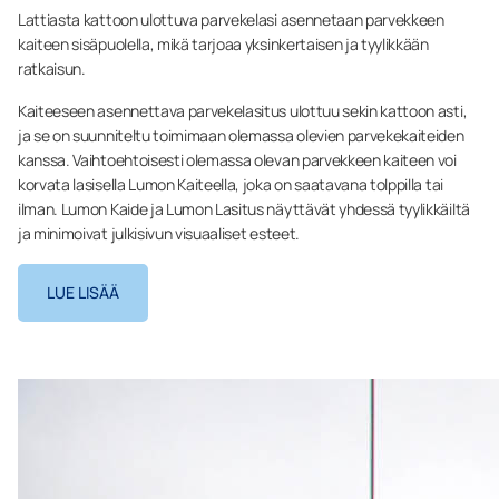
Lattiasta kattoon ulottuva parvekelasi asennetaan parvekkeen
kaiteen sisäpuolella, mikä tarjoaa yksinkertaisen ja tyylikkään
ratkaisun.
Kaiteeseen asennettava parvekelasitus ulottuu sekin kattoon asti,
ja se on suunniteltu toimimaan olemassa olevien parvekekaiteiden
kanssa. Vaihtoehtoisesti olemassa olevan parvekkeen kaiteen voi
korvata lasisella Lumon Kaiteella, joka on saatavana tolppilla tai
ilman. Lumon Kaide ja Lumon Lasitus näyttävät yhdessä tyylikkäiltä
ja minimoivat julkisivun visuaaliset esteet.
LUE LISÄÄ