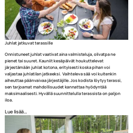
Juhlat jatkuvat terassille
Onnistuneet juhlat vaativat aina valmisteluja, olivatpa ne
pienet tai suuret. Kauniit kesäpäivät houkuttelevat
järjestämään juhlat kotona, erityisesti koska pihan voi
valjastaa juhlatilan jatkeeksi. Vaihteleva sää voi kuitenkin
aiheuttaa päänvaivaa järjestäjille. Jos kodista löytyy terassi,
sen tarjoamat mahdollisuudet kannattaa hyödyntää
maksimaalisesti. Hyvällä suunnittelulla terassista on paljon
iloa.
Lue lisää…