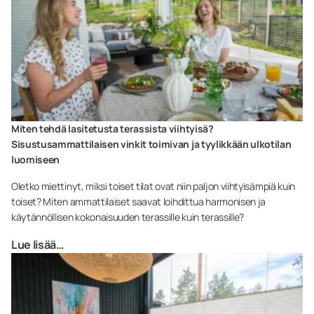
Miten tehdä lasitetusta terassista viihtyisä?
Sisustusammattilaisen vinkit toimivan ja tyylikkään ulkotilan
luomiseen
Oletko miettinyt, miksi toiset tilat ovat niin paljon viihtyisämpiä kuin
toiset? Miten ammattilaiset saavat loihdittua harmonisen ja
käytännöllisen kokonaisuuden terassille kuin terassille?
Lue lisää…