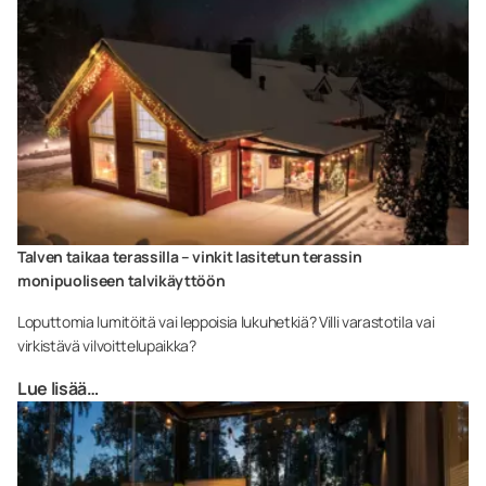
Talven taikaa terassilla – vinkit lasitetun terassin
monipuoliseen talvikäyttöön
Loputtomia lumitöitä vai leppoisia lukuhetkiä? Villi varastotila vai
virkistävä vilvoittelupaikka?
Lue lisää…