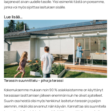
laajenevat aivan uudelle tasolle. Yksi esimerkki tästä on poreamme,
jonka voi myös sijoittaa lasituksen sisälle.
Lue lisää…
Terassin suunnittelu – piha ja terassi
Kokemuksemme mukaan noin 90 % asiakkaistamme on käyttänyt
terassiaan lasittamisen jälkeen enemmän kuin he olivat ajatelleet.
Suurin osa heistä olisi myös hankkinut lasitetun terassin jo paljon
aiemmin, mikäli olisi arvannut näin käyvän. Kannattaa siis suunnitella