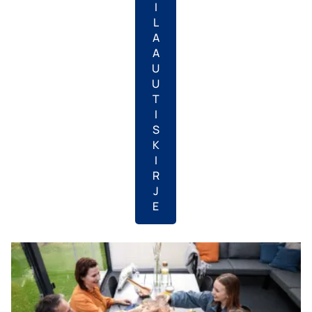
I
L
A
A
U
U
T
I
S
K
I
R
J
E