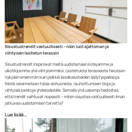
Sisustustrendit vastuullisesti – näin luot ajattoman ja
viihtyisän lasitetun terassin
Sisustustrendit inspiroivat meitä uudistamaan kotejamme ja
ulkotilojamme yhä viihtyisimmiksi. Lasitetuista terasseista halutaan
nykyään enemmän kuin pelkkiä kesäkalusteiden säilytyspaikkoja.
Niistä rakennetaan toisia olohuoneita, rauhoittumisen tiloja ja
viihtyisiä paikkoja yhdessäololle. Samalla yhä useampi tiedostaa,
että trendit vaihtuvat nopeasti – miten sisustaa vastuullisesti ilman
jatkuvaa uudistamisen tarvetta?
Lue lisää…