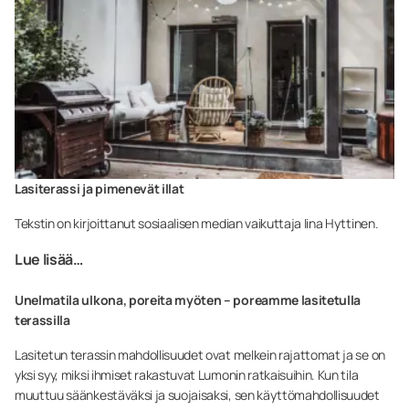
Lasiterassi ja pimenevät illat
Tekstin on kirjoittanut sosiaalisen median vaikuttaja Iina Hyttinen.
Lue lisää…
Unelmatila ulkona, poreita myöten – poreamme lasitetulla
terassilla
Lasitetun terassin mahdollisuudet ovat melkein rajattomat ja se on
yksi syy, miksi ihmiset rakastuvat Lumonin ratkaisuihin. Kun tila
muuttuu säänkestäväksi ja suojaisaksi, sen käyttömahdollisuudet