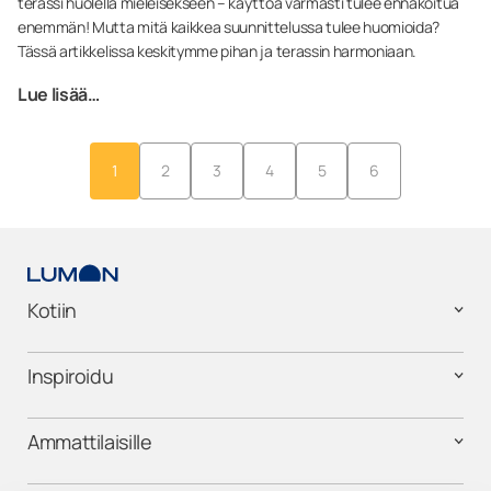
terassi huolella mieleisekseen – käyttöä varmasti tulee ennakoitua
enemmän! Mutta mitä kaikkea suunnittelussa tulee huomioida?
Tässä artikkelissa keskitymme pihan ja terassin harmoniaan.
Lue lisää…
1
2
3
4
5
6
Kotiin
Inspiroidu
Ammattilaisille