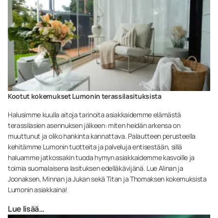
Kootut kokemukset Lumonin terassilasituksista
Halusimme kuulla aitoja tarinoita asiakkaidemme elämästä
terassilasien asennuksen jälkeen: miten heidän arkensa on
muuttunut ja oliko hankinta kannattava. Palautteen perusteella
kehitämme Lumonin tuotteita ja palveluja entisestään, sillä
haluamme jatkossakin tuoda hymyn asiakkaidemme kasvoille ja
toimia suomalaisena lasituksen edelläkävijänä. Lue Alinan ja
Joonaksen, Minnan ja Jukan sekä Titan ja Thomaksen kokemuksista
Lumonin asiakkaina!
Lue lisää…