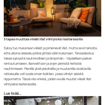
5 tapaa muuttaa viileät illat viihtyisiksi lasiterassilla
Syksy tuo mukanaan viileät ja pimenevät illat, mutta se ei tarkoita,
että ulkona oleskelu pitäisi jättää väliin kokonaan. Terassilasitus
tekee syksystä nautinnollisen ja lämpimän – täydellisen paikan
rentoutumiseen, illanviettoon ja arjen pienistä hetkistä
nauttimiseen. Pienillä yksityiskohdilla ja muutamilla oivaltavilla
ratkaisuilla voit luoda oman lisätilan, jossa viihdyt säästä
riippumatta. Tässä viisi vinkkiä, joiden avulla muutat viileät illat
viihtyisiksi lasiterassilla.
Lue lisää…