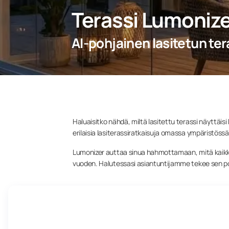
Terassi Lumonize
AI-pohjainen lasitetun ter
Haluaisitko nähdä, miltä lasitettu terassi näyttäisi
erilaisia lasiterassiratkaisuja omassa ympäristössä
Lumonizer auttaa sinua hahmottamaan, mitä kaikkea 
vuoden. Halutessasi asiantuntijamme tekee sen p