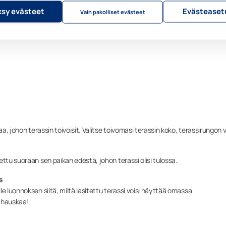
sy evästeet
Evästeaset
Vain pakolliset evästeet
a, johon terassin toivoisit. Valitse toivomasi terassin koko, terassirungon v
ttu suoraan sen paikan edestä, johon terassi olisi tulossa.
s
e luonnoksen siitä, miltä lasitettu terassi voisi näyttää omassa
n hauskaa!