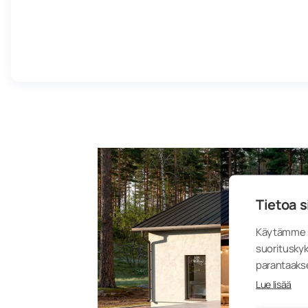
Tietoa s
Käytämme s
suorituskyk
parantaaks
Lue lisää