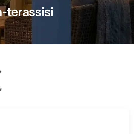
-terassisi
a
ri