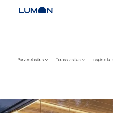
Siirry
sisältöön
Parvekelasitus
Terassilasitus
Inspiroidu