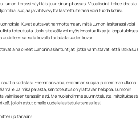
tu Lumon-terassi näyttäisi juuri sinun pihassasi. Visualisointi tekee ideasta
tilaa, suojaa ja viihtyisyyttä lasitettu terassi voisi tuoda kotiisi.
uonnoksia. Kuvat auttavat hahmottamaan, miltä Lumon-lasiterassi voisi
llista toteutusta. Joskus tekoäly voi myös innostua liikaa ja lopputulokses
illa uudelleen samalla kuvalla tai ladata uuden kuvan.
tavat aina oikeat Lumonin asiantuntijat, jotka varmistavat, että ratkaisu s
i tapa nauttia kodistasi. Enemmän valoa, enemmän suojaa ja enemmän ulkona
 elämälle. Ja mikä parasta, sen toteutus on yllättävän helppoa. Lumonin
sta valmiiseen terassiin asti. Me huolehdimme suunnittelusta, mitoituksest
ä, jolloin astut omalle uudelle lasitetulle terassillesi.
ittelu jo tänään!