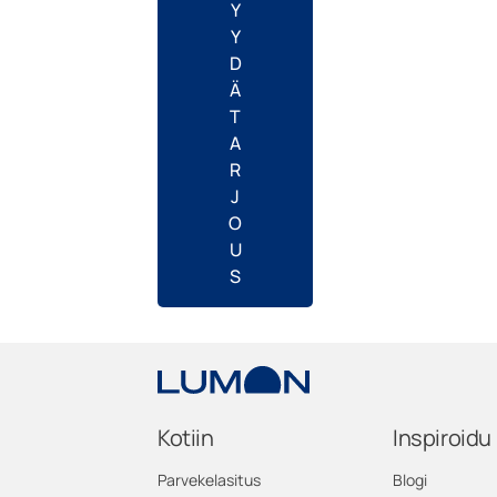
Y
Y
D
Ä
T
A
R
J
O
U
S
Kotiin
Inspiroidu
Parvekelasitus
Blogi