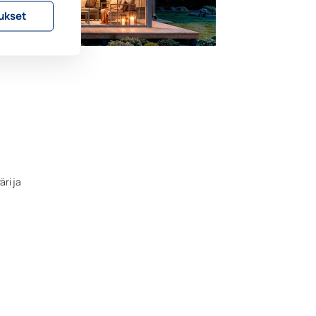
ukset
äri ja