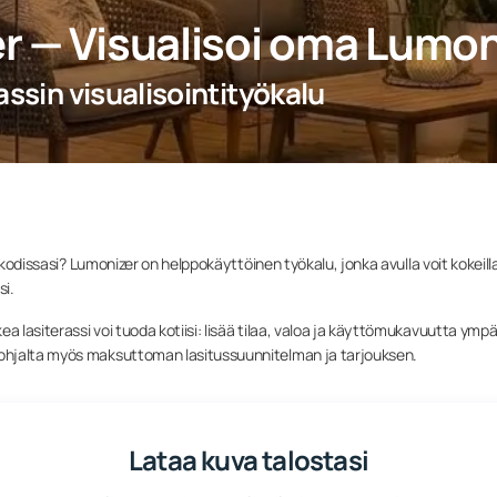
r — Visualisoi oma Lumon
assin visualisointityökalu
 kodissasi? Lumonizer on helppokäyttöinen työkalu, jonka avulla voit kokeill
si.
lasiterassi voi tuoda kotiisi: lisää tilaa, valoa ja käyttömukavuutta ympä
ohjalta myös maksuttoman lasitussuunnitelman ja tarjouksen.
Lataa kuva talostasi