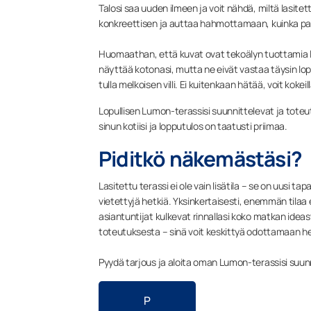
Talosi saa uuden ilmeen ja voit nähdä, miltä lasitet
konkreettisen ja auttaa hahmottamaan, kuinka paljon 
Huomaathan, että kuvat ovat tekoälyn tuottamia l
näyttää kotonasi, mutta ne eivät vastaa täysin lopu
tulla melkoisen villi. Ei kuitenkaan hätää, voit koke
Lopullisen Lumon-terassisi suunnittelevat ja toteut
sinun kotiisi ja lopputulos on taatusti priimaa.
Piditkö näkemästäsi?
Lasitettu terassi ei ole vain lisätila – se on uus
vietettyjä hetkiä. Yksinkertaisesti, enemmän tilaa
asiantuntijat kulkevat rinnallasi koko matkan idea
toteutuksesta – sinä voit keskittyä odottamaan hetke
Pyydä tarjous ja aloita oman Lumon-terassisi suunn
P