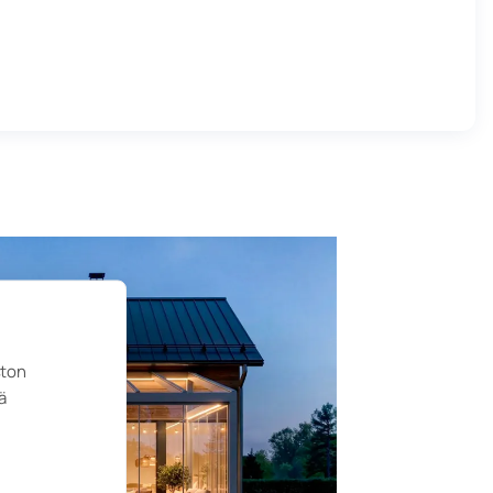
ston
ä