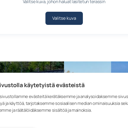
Valitse kuva, johon haluat lasitetun terassin
Valitse kuva
ivustolla käytetyistä evästeistä
ivustollamme evästeitä kerätäksemme ja analysoidaksemme sivu
yä ja käyttöä, tarjotaksemme sosiaalisen median ominaisuuksia sek
emme ja räätälöidäksemme sisältöä ja mainoksia.