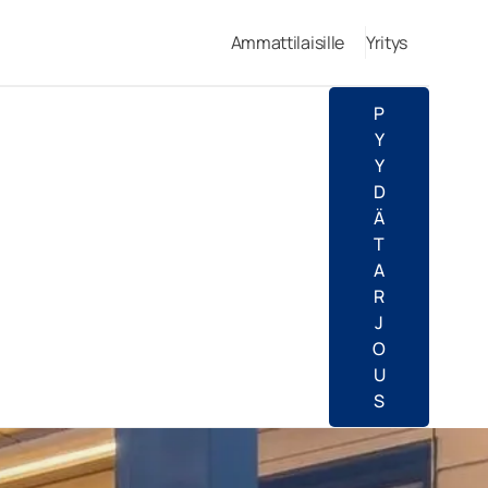
Ammattilaisille
Yritys
P
Y
Y
D
Ä
T
A
R
J
O
U
S