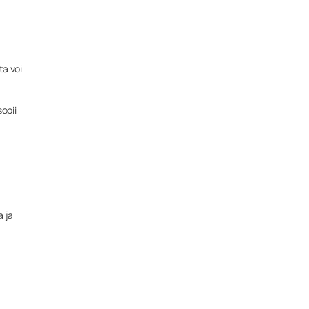
ta voi
opii
a ja