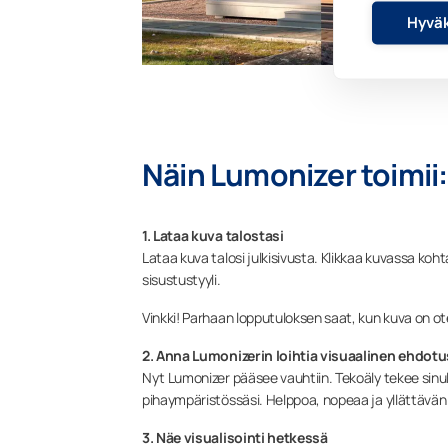
Hyväk
Näin Lumonizer toimii
:
1. Lataa kuva talostasi
Lataa kuva talosi julkisivusta. Klikkaa kuvassa kohta
sisustustyyli.
Vinkki! Parhaan lopputuloksen saat, kun kuva on ote
2. Anna Lumonizerin loihtia visuaalinen ehdotu
Nyt Lumonizer pääsee vauhtiin. Tekoäly tekee sinull
pihaympäristössäsi. Helppoa, nopeaa ja yllättävä
3. Näe visualisointi hetkessä