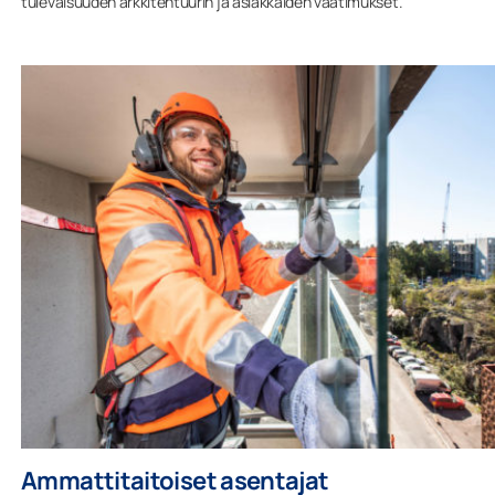
tulevaisuuden arkkitehtuurin ja asiakkaiden vaatimukset.
Ammattitaitoiset asentajat