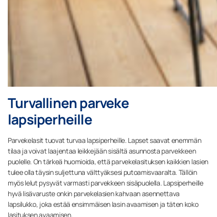
Turvallinen parveke
lapsiperheille
Parvekelasit tuovat turvaa lapsiperheille. Lapset saavat enemmän
tilaa ja voivat laajentaa leikkejään sisältä asunnosta parvekkeen
puolelle. On tärkeä huomioida, että parvekelasituksen kaikkien lasien
tulee olla täysin suljettuna välttyäksesi putoamisvaaralta. Tällöin
myös lelut pysyvät varmasti parvekkeen sisäpuolella. Lapsiperheille
hyvä lisävaruste onkin parvekelasien kahvaan asennettava
lapsilukko, joka estää ensimmäisen lasin avaamisen ja täten koko
lasituksen avaamisen.