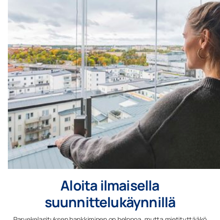
Aloita ilmaisella
suunnittelukäynnillä
Parvekelasituksen hankkiminen on helppoa, mutta mietityttääkö