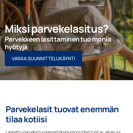
Ota yhteyttä
Miksi parvekelasitus?
PYYDÄ TARJOUS
Parvekkeen lasittaminen tuo monia
hyötyjä
VARAA SUUNNITTELUKÄYNTI
Ammattilaisille
Yritys
Parvekelasit tuovat enemmän
tilaa kotiisi
Lasitettu parveke tuo kerrostaloasuntoon tilan tuntua: aikaa voi