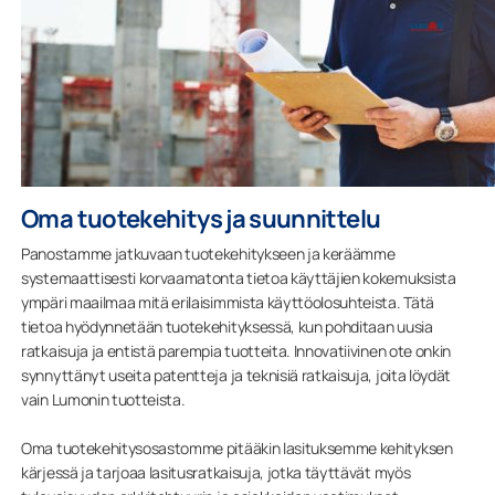
Oma tuotekehitys ja suunnittelu
Panostamme jatkuvaan tuotekehitykseen ja keräämme
systemaattisesti korvaamatonta tietoa käyttäjien kokemuksista
ympäri maailmaa mitä erilaisimmista käyttöolosuhteista. Tätä
tietoa hyödynnetään tuotekehityksessä, kun pohditaan uusia
ratkaisuja ja entistä parempia tuotteita. Innovatiivinen ote onkin
synnyttänyt useita patentteja ja teknisiä ratkaisuja, joita löydät
vain Lumonin tuotteista.
Oma tuotekehitysosastomme pitääkin lasituksemme kehityksen
kärjessä ja tarjoaa lasitusratkaisuja, jotka täyttävät myös