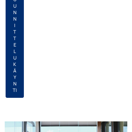
U
N
N
I
T
T
E
L
U
K
Ä
Y
N
TI