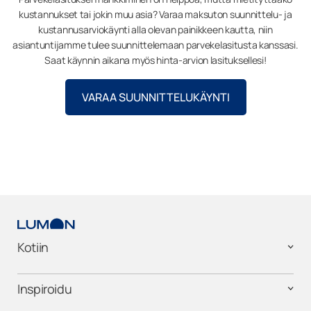
kustannukset tai jokin muu asia? Varaa maksuton suunnittelu- ja
kustannusarviokäynti alla olevan painikkeen kautta, niin
asiantuntijamme tulee suunnittelemaan parvekelasitusta kanssasi.
Saat käynnin aikana myös hinta-arvion lasituksellesi!
VARAA SUUNNITTELUKÄYNTI
Kotiin
Inspiroidu