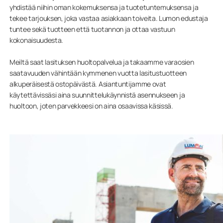
yhdistää niihin oman kokemuksensa ja tuotetuntemuksensa ja
tekee tarjouksen, joka vastaa asiakkaan toiveita. Lumon edustaja
tuntee sekä tuotteen että tuotannon ja ottaa vastuun
kokonaisuudesta.
Meiltä saat lasituksen huoltopalvelua ja takaamme varaosien
saatavuuden vähintään kymmenen vuotta lasitustuotteen
alkuperäisestä ostopäivästä. Asiantuntijamme ovat
käytettävissäsi aina suunnittelukäynnistä asennukseen ja
huoltoon, joten parvekkeesi on aina osaavissa käsissä.