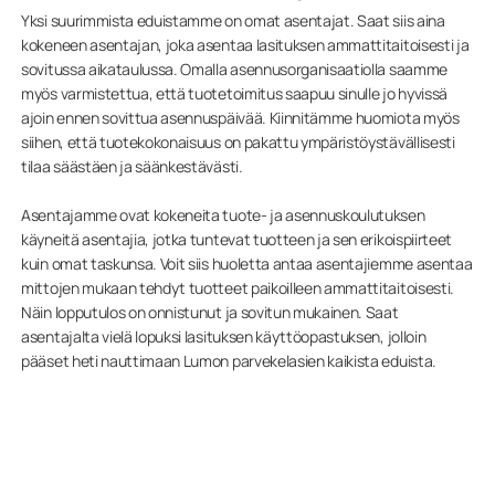
Yksi suurimmista eduistamme on omat asentajat. Saat siis aina
kokeneen asentajan, joka asentaa lasituksen ammattitaitoisesti ja
sovitussa aikataulussa. Omalla asennusorganisaatiolla saamme
myös varmistettua, että tuotetoimitus saapuu sinulle jo hyvissä
ajoin ennen sovittua asennuspäivää. Kiinnitämme huomiota myös
siihen, että tuotekokonaisuus on pakattu ympäristöystävällisesti
tilaa säästäen ja säänkestävästi.
Asentajamme ovat kokeneita tuote- ja asennuskoulutuksen
käyneitä asentajia, jotka tuntevat tuotteen ja sen erikoispiirteet
kuin omat taskunsa. Voit siis huoletta antaa asentajiemme asentaa
mittojen mukaan tehdyt tuotteet paikoilleen ammattitaitoisesti.
Näin lopputulos on onnistunut ja sovitun mukainen. Saat
asentajalta vielä lopuksi lasituksen käyttöopastuksen, jolloin
pääset heti nauttimaan Lumon parvekelasien kaikista eduista.