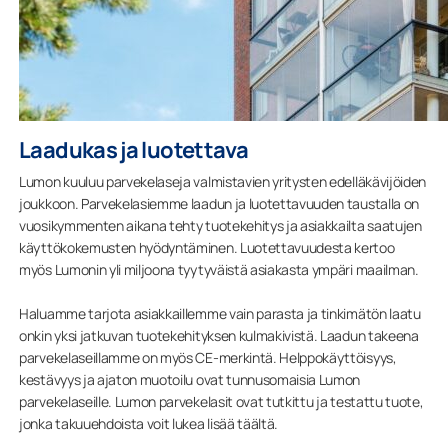
Laadukas ja luotettava
Lumon kuuluu parvekelaseja valmistavien yritysten edelläkävijöiden
joukkoon. Parvekelasiemme laadun ja luotettavuuden taustalla on
vuosikymmenten aikana tehty tuotekehitys ja asiakkailta saatujen
käyttökokemusten hyödyntäminen. Luotettavuudesta kertoo
myös Lumonin yli miljoona tyytyväistä asiakasta ympäri maailman.
Haluamme tarjota asiakkaillemme vain parasta ja tinkimätön laatu
onkin yksi jatkuvan tuotekehityksen kulmakivistä. Laadun takeena
parvekelaseillamme on myös CE-merkintä. Helppokäyttöisyys,
kestävyys ja ajaton muotoilu ovat tunnusomaisia Lumon
parvekelaseille. Lumon parvekelasit ovat tutkittu ja testattu tuote,
jonka takuuehdoista voit lukea lisää täältä.