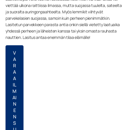
viettää ulkona raittiissa ilmassa, mutta suojassa tuulelta, sateelta
ja suoralta auringonpaahteelta. Myös lemmikit viihtyvät
parvekelasien suojassa, samoin kuin perheen pienimmätkin.
Lasitetun parvekkeen parasta antia onkin siellä vietetty laatuaika
yhdessä perheen ja läheisten kanssa tai yksin omasta rauhasta
nauttien. Lasitus antaa enemmän tilaa elämälle!
V
A
R
A
A
IL
M
AI
N
E
N
S
U