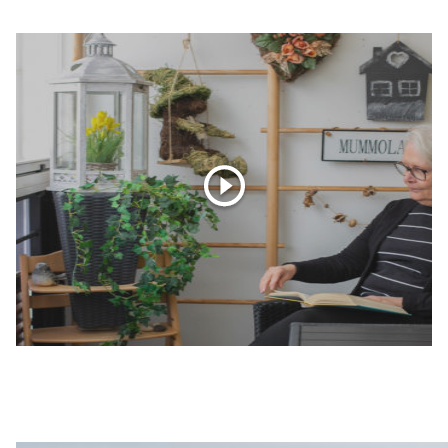
parvekkeen lasittaminen kannattaa.
ulkoilmaa kuivemman, joka näkyy
parvekerakenteiden pidempänä käyttöikänä. Yksi
lasituksien merkittävimmistä eduista onkin sen
tuoma suoja parvekerakenteille.