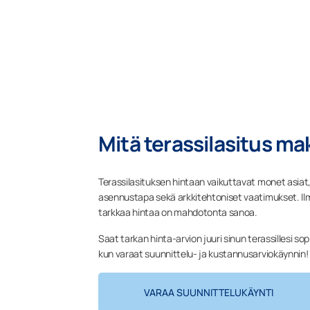
Mitä terassilasitus m
Terassilasituksen hintaan vaikuttavat monet asiat,
asennustapa sekä arkkitehtoniset vaatimukset. Ilm
tarkkaa hintaa on mahdotonta sanoa.
Saat tarkan hinta-arvion juuri sinun terassillesi so
kun varaat suunnittelu- ja kustannusarviokäynnin!
VARAA SUUNNITTELUKÄYNTI