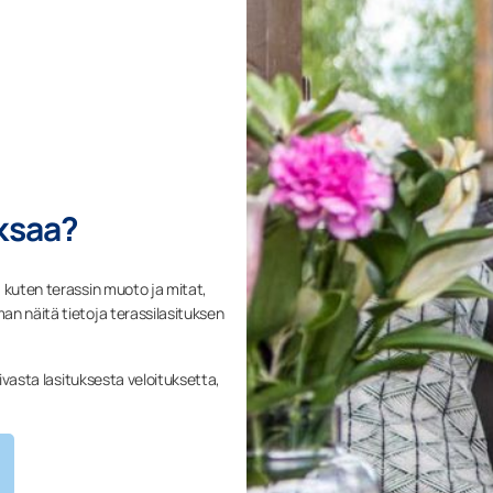
aksaa?
 kuten terassin muoto ja mitat,
an näitä tietoja terassilasituksen
pivasta lasituksesta veloituksetta,