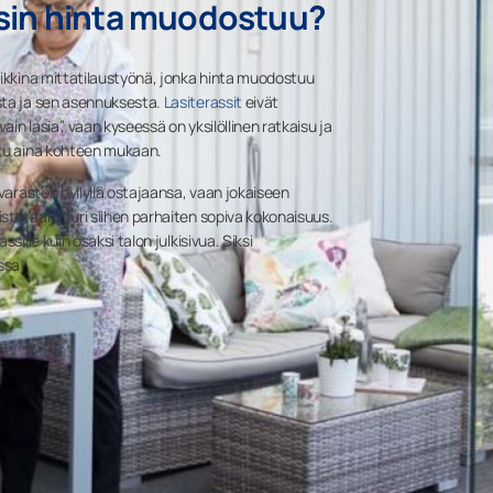
ssin hinta muodostuu?
iikkina mittatilaustyönä, jonka hinta muodostuu
sta ja sen asennuksesta.
Lasiterassit
eivät
in lasia”, vaan kyseessä on yksilöllinen ratkaisu ja
ltu aina kohteen mukaan.
 varaston hyllyllä ostajaansa, vaan jokaiseen
stetaan juuri siihen parhaiten sopiva kokonaisuus.
sille kuin osaksi talon julkisivua. Siksi
ssa!