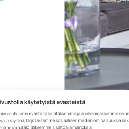
ivustolla käytetyistä evästeistä
ivustollamme evästeitä kerätäksemme ja analysoidaksemme sivu
yä ja käyttöä, tarjotaksemme sosiaalisen median ominaisuuksia sek
emme ja räätälöidäksemme sisältöä ja mainoksia.