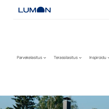
Siirry
sisältöön
Parvekelasitus
Terassilasitus
Inspiroidu