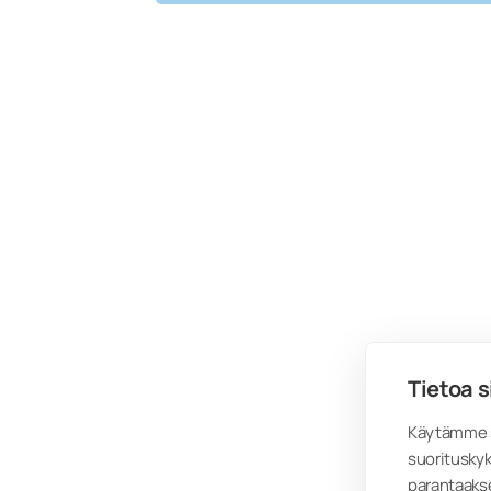
Tietoa s
Käytämme s
suorituskyk
parantaaks