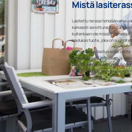
Mistä lasitera
Lasitettu terassi tehdään aina un
karkeasti sanottuna itse tuottee
kuitenkaan ole missään nimessä ”va
laadukas tuote, joka on suunnite
Lumon terassilasitus ei siis odota
kohteeseen suunnitellaan ja valmi
Lopputuloksen tulee sopia niin teras
suunnittelutyö onkin avainasema