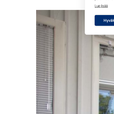
Lue lisää
Hyväk