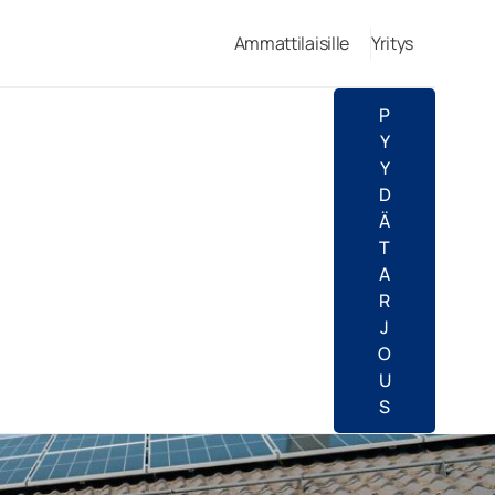
Ammattilaisille
Yritys
P
Y
Y
D
Ä
T
A
R
J
O
U
S