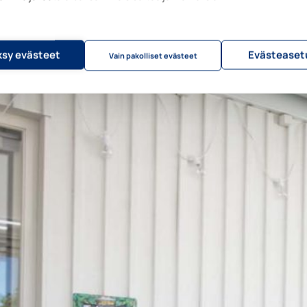
sy evästeet
Evästeaset
Vain pakolliset evästeet