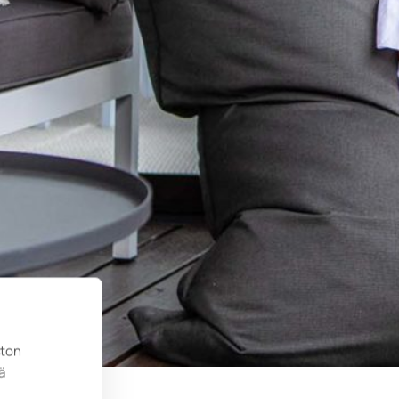
ston
ä