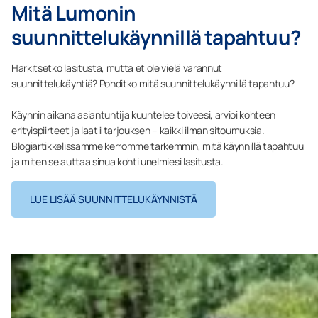
Mitä Lumonin
suunnittelukäynnillä tapahtuu?
Harkitsetko lasitusta, mutta et ole vielä varannut
suunnittelukäyntiä? Pohditko mitä suunnittelukäynnillä tapahtuu?
Käynnin aikana asiantuntija kuuntelee toiveesi, arvioi kohteen
erityispiirteet ja laatii tarjouksen – kaikki ilman sitoumuksia.
Blogiartikkelissamme kerromme tarkemmin, mitä käynnillä tapahtuu
ja miten se auttaa sinua kohti unelmiesi lasitusta.
LUE LISÄÄ SUUNNITTELUKÄYNNISTÄ