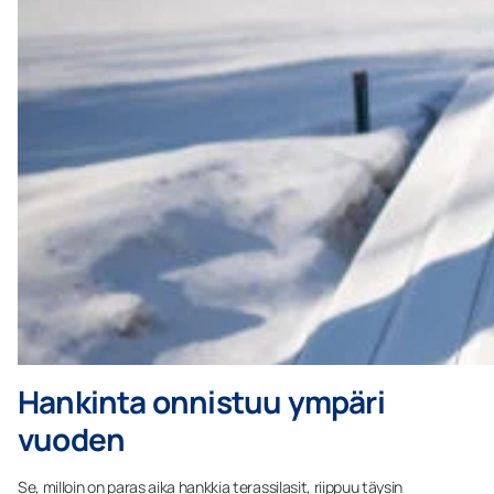
Hankinta onnistuu ympäri
vuoden
Se, milloin on paras aika hankkia terassilasit, riippuu täysin