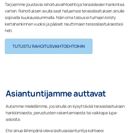
Tarjoamme joustavia rahoitusvaihtoehtoja terassilasien hankintaa
varten. Rahoituksen avulla saat haluamasi terassilasituksen sinulle
sopivalla kuukausisummalla. Näin oma talous ei turhaan kiristy
kertahankinnan vuoksi ja pääset nauttimaan terassilasituksestasi
heti.
TUTUSTU RAHOITUSVAIHTOEHTOIHIN
Asiantuntijamme auttavat
Autamme mielellämme, jos sinulla on kysyttävää terassilasituksen
hankkimisesta, perustusten rakentamisesta tai vaikkapa lupa-
asioista.
Etsi sinua lähimpänä oleva lasitusasiantuntija kohteesi