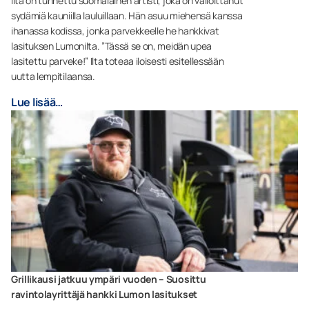
Ilta on tunnettu suomalainen artisti, joka on valloittanut
sydämiä kauniilla lauluillaan. Hän asuu miehensä kanssa
ihanassa kodissa, jonka parvekkeelle he hankkivat
lasituksen Lumonilta. ”Tässä se on, meidän upea
lasitettu parveke!” Ilta toteaa iloisesti esitellessään
uutta lempitilaansa.
Lue lisää…
Grillikausi jatkuu ympäri vuoden – Suosittu
ravintolayrittäjä hankki Lumon lasitukset