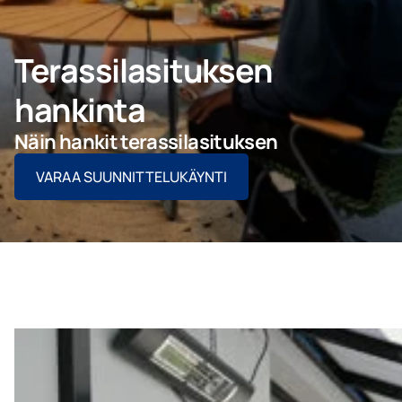
Ota yhteyttä
Terassilasituksen
PYYDÄ TARJOUS
hankinta
Näin hankit terassilasituksen
VARAA SUUNNITTELUKÄYNTI
Ammattilaisille
Yritys