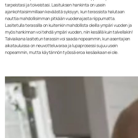
tarpeistasi ja toiveistasi. Lasituksen hankinta on usein
ajankohtaisimmillaan keväästä syksyyn, kun terassista halutaan
nauttia mahdollisimman pitkään vuodenajasta riippumatta.
Lasitetulla terassilla on kuitenkin mahdollista oleilla ympäri vuoden ja
myös hankinnan voi tehdä ympäri vuoden, niin kesällä kuin talvellakin!
Talviaikana lasitetun terassin voi saada nopeammin, kun asentajien
aikatauluissa on neuvotteluvaraa ja lupaprosessi sujuu usein
nopeammin, mutta käytännön työssä eroa kesäaikaan ei ole.