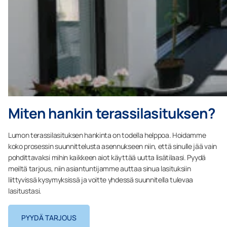
Miten hankin terassilasituksen?
Lumon terassilasituksen hankinta on todella helppoa. Hoidamme
koko prosessin suunnittelusta asennukseen niin, että sinulle jää vain
pohdittavaksi mihin kaikkeen aiot käyttää uutta lisätilaasi. Pyydä
meiltä tarjous, niin asiantuntijamme auttaa sinua lasituksiin
liittyvissä kysymyksissä ja voitte yhdessä suunnitella tulevaa
lasitustasi.
PYYDÄ TARJOUS