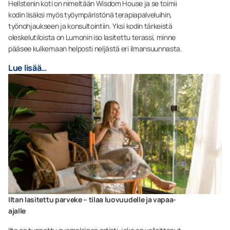
Hellstenin koti on nimeltään Wisdom House ja se toimii
kodin lisäksi myös työympäristönä terapiapalveluihin,
työnohjaukseen ja konsultointiin. Yksi kodin tärkeistä
oleskelutiloista on Lumonin iso lasitettu terassi, minne
pääsee kulkemaan helposti neljästä eri ilmansuunnasta.
Lue lisää…
Iltan lasitettu parveke – tilaa luovuudelle ja vapaa-
ajalle