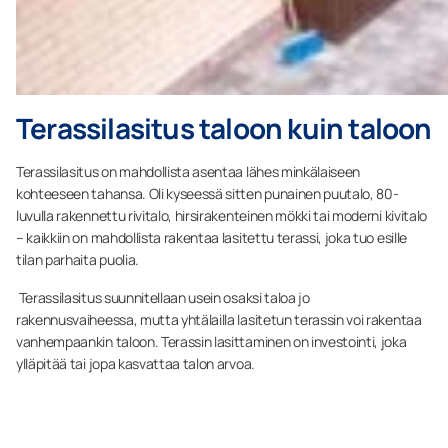
Terassilasitus taloon kuin taloon
Terassilasitus on mahdollista asentaa lähes minkälaiseen
kohteeseen tahansa. Oli kyseessä sitten punainen puutalo, 80-
luvulla rakennettu rivitalo, hirsirakenteinen mökki tai moderni kivitalo
– kaikkiin on mahdollista rakentaa lasitettu terassi, joka tuo esille
tilan parhaita puolia.
Terassilasitus suunnitellaan usein osaksi taloa jo
rakennusvaiheessa, mutta yhtälailla lasitetun terassin voi rakentaa
vanhempaankin taloon. Terassin lasittaminen on investointi, joka
ylläpitää tai jopa kasvattaa talon arvoa.