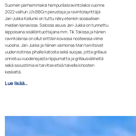
Suomen parhaimmaksi hampurilaisravintolaksi vuonna
2022 valitun JJ’s BBQ:n perustaja ja ravintolayrittäjä
Jari-Jukka Kallunki on tuttu näky etenkin sosiaalisen
median kanavissa. Salossa asuva Jari-Jukka on tunnettu
leppoisana sisällöntuottajana mm. Tik Tokissa ja hänen
ravintolansa on ollut erittäin kovassa nosteessa viime
vuosina. Jari-Jukka ja hänen vaimonsa Mari tarvitsivat
uuden kotinsa pihalle katosta sekä suojaa, jotta grillaus
onnistuu vuodenajasta riippumatta ja grillausvälineitä
sekä savustimia ei tarvitse etsiä talvella kinosten
keskeltä.
Lue lisää…