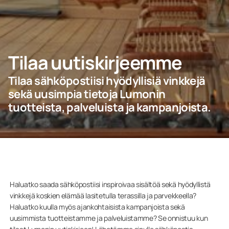
Ota yhteyttä
PYYDÄ TARJOUS
Tilaa uutiskirjeemme
Tilaa sähköpostiisi hyödyllisiä vinkkejä
sekä uusimpia tietoja Lumonin
Ammattilaisille
tuotteista, palveluista ja kampanjoista.
Yritys
Haluatko saada sähköpostiisi inspiroivaa sisältöä sekä hyödyllistä
vinkkejä koskien elämää lasitetulla terassilla ja parvekkeella?
Haluatko kuulla myös ajankohtaisista kampanjoista sekä
uusimmista tuotteistamme ja palveluistamme? Se onnistuu kun