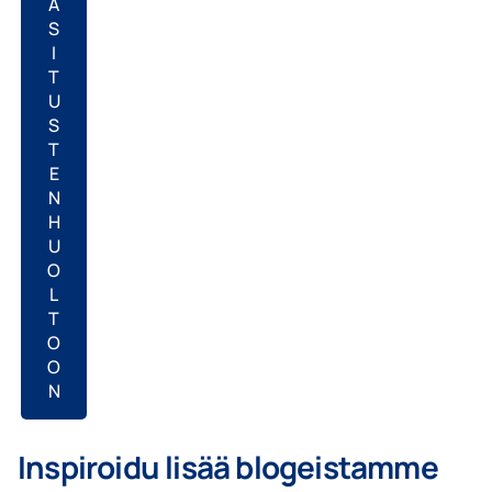
A
S
I
T
U
S
T
E
N
H
U
O
L
T
O
O
N
Inspiroidu lisää blogeistamme