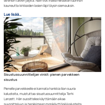
se ensin talven jäljiltä. Näin voit ihailla heräävän luonnon
kauneutta kirkkaiden lasien läpi täysin siemauksin.
Lue lisää…
Sisustussuunnittelijan vinkit: pienen parvekkeen
sisustus
Pienelle parvekkeelle ei kannata hankkia liian suuria
kalusteita, muistuttaa sisustussuunnittelija Terhi
Lanzett. Hän suosittelee käyttämään aikaa
suunnitteluun ja hankkimaan monikäyttöisiä kalusteita.