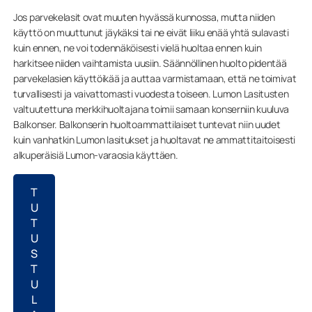
Jos parvekelasit ovat muuten hyvässä kunnossa, mutta niiden
käyttö on muuttunut jäykäksi tai ne eivät liiku enää yhtä sulavasti
kuin ennen, ne voi todennäköisesti vielä huoltaa ennen kuin
harkitsee niiden vaihtamista uusiin. Säännöllinen huolto pidentää
parvekelasien käyttöikää ja auttaa varmistamaan, että ne toimivat
turvallisesti ja vaivattomasti vuodesta toiseen. Lumon Lasitusten
valtuutettuna merkkihuoltajana toimii samaan konserniin kuuluva
Balkonser. Balkonserin huoltoammattilaiset tuntevat niin uudet
kuin vanhatkin Lumon lasitukset ja huoltavat ne ammattitaitoisesti
alkuperäisiä Lumon-varaosia käyttäen.
T
U
T
U
S
T
U
L