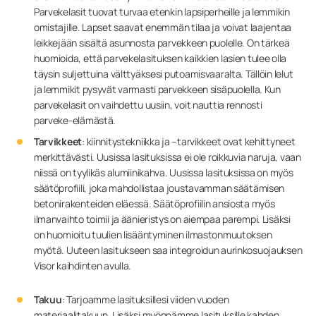
Parvekelasit tuovat turvaa etenkin lapsiperheille ja lemmikin
omistajille. Lapset saavat enemmän tilaa ja voivat laajentaa
leikkejään sisältä asunnosta parvekkeen puolelle. On tärkeä
huomioida, että parvekelasituksen kaikkien lasien tulee olla
täysin suljettuina välttyäksesi putoamisvaaralta. Tällöin lelut
ja lemmikit pysyvät varmasti parvekkeen sisäpuolella. Kun
parvekelasit on vaihdettu uusiin, voit nauttia rennosti
parveke-elämästä.
Tarvikkeet
: kiinnitystekniikka ja –tarvikkeet ovat kehittyneet
merkittävästi. Uusissa lasituksissa ei ole roikkuvia naruja, vaan
niissä on tyylikäs alumiinikahva. Uusissa lasituksissa on myös
säätöprofiili, joka mahdollistaa joustavamman säätämisen
betonirakenteiden eläessä. Säätöprofiilin ansiosta myös
ilmanvaihto toimii ja äänieristys on aiempaa parempi. Lisäksi
on huomioitu tuulien lisääntyminen ilmastonmuutoksen
myötä. Uuteen lasitukseen saa integroidun aurinkosuojauksen
Visor kaihdinten avulla.
Takuu
: Tarjoamme lasituksillesi viiden vuoden
materiaalitakuun. Lisäksi myönnämme lasituksille kahden