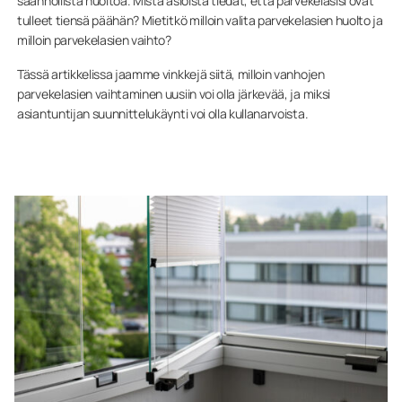
säännöllistä huoltoa. Mistä asioista tiedät, että parvekelasisi ovat
tulleet tiensä päähän? Mietitkö milloin valita parvekelasien huolto ja
milloin parvekelasien vaihto?
Tässä artikkelissa jaamme vinkkejä siitä, milloin vanhojen
parvekelasien vaihtaminen uusiin voi olla järkevää, ja miksi
asiantuntijan suunnittelukäynti voi olla kullanarvoista.