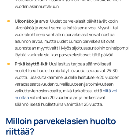
vuoden asennustakuun.
Ulkonäkö ja arvo
: Uudet parvekelasit päivittävät kodin
ulkonäköä ja voivat samalla lisätä sen arvoa. Myynti- tai
vuokrakohteena vanhatkin parvekelasit voivat nostaa
asunnon arvoa, mutta uudet Lumon parvekelasit ovat
suorastaan myyntivaltti! Myös sijoitusasuntoihin on helpompi
löytää vuokralaisia, kun parvekelasit ovat tätä päivää.
Pitkä käyttö-ikä
: Uusi lasitus tarjoaa säännöllisesti
huollettuna huolettomia käyttövuosia seuraavat 25-30
vuotta. Lisäksi takaamme uudelle lasitukselle 20 vuoden
varaosasaatavuuden turvallisuuteen ja toimivuuteen
vaikuttavien osien osalta, mikä tarkoittaa, että
niitä voi
huoltaa
vähintään 20 vuoden ajan ja ne kestävät
säännöllisesti huollettuina vähintään 25 vuotta.
Milloin parvekelasien huolto
riittää?