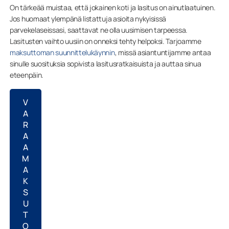
On tärkeää muistaa, että jokainen koti ja lasitus on ainutlaatuinen.
Jos huomaat ylempänä listattuja asioita nykyisissä
parvekelaseissasi, saattavat ne olla uusimisen tarpeessa.
Lasitusten vaihto uusiin on onneksi tehty helpoksi. Tarjoamme
maksuttoman suunnittelukäynnin
, missä asiantuntijamme antaa
sinulle suosituksia sopivista lasitusratkaisuista ja auttaa sinua
eteenpäin.
V
A
R
A
A
M
A
K
S
U
T
O