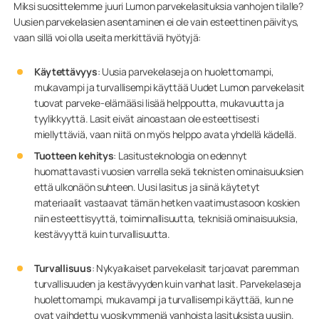
Miksi suosittelemme juuri Lumon parvekelasituksia vanhojen tilalle?
Uusien parvekelasien asentaminen ei ole vain esteettinen päivitys,
vaan sillä voi olla useita merkittäviä hyötyjä:
Käytettävyys
: Uusia parvekelaseja on huolettomampi,
mukavampi ja turvallisempi käyttää Uudet Lumon parvekelasit
tuovat parveke-elämääsi lisää helppoutta, mukavuutta ja
tyylikkyyttä. Lasit eivät ainoastaan ole esteettisesti
miellyttäviä, vaan niitä on myös helppo avata yhdellä kädellä.
Tuotteen kehitys
: Lasitusteknologia on edennyt
huomattavasti vuosien varrella sekä teknisten ominaisuuksien
että ulkonäön suhteen. Uusi lasitus ja siinä käytetyt
materiaalit vastaavat tämän hetken vaatimustasoon koskien
niin esteettisyyttä, toiminnallisuutta, teknisiä ominaisuuksia,
kestävyyttä kuin turvallisuutta.
Turvallisuus
: Nykyaikaiset parvekelasit tarjoavat paremman
turvallisuuden ja kestävyyden kuin vanhat lasit. Parvekelaseja
huolettomampi, mukavampi ja turvallisempi käyttää, kun ne
ovat vaihdettu vuosikymmeniä vanhoista lasituksista uusiin.