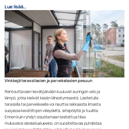
Lue lisää…
Vinkkejä terassilasien ja parvekelasien pesuun
Rentouttavaan kevätpäivään kuuluvat auringon valo ja
lämpö, jotka kielivät kesän lähestymisestä. Lasitetulla
terassilla tai parvekkeella voi nauttia raikkaasta ilmasta
suojassa kevätiltojen viileydeltä, siitepölyltä ja tuulilta.
Ennen kuin ryhdyt sisustamaan lasitettua tilaa
mukavaksi oleskelualueeksi, on suositeltavaa puhdistaa