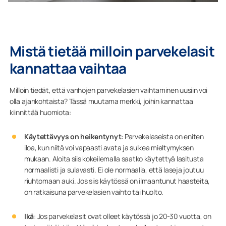
Mistä tietää milloin parvekelasit
kannattaa vaihtaa
Milloin tiedät, että vanhojen parvekelasien vaihtaminen uusiin voi
olla ajankohtaista? Tässä muutama merkki, joihin kannattaa
kiinnittää huomiota:
Käytettävyys on heikentynyt
: Parvekelaseista on eniten
iloa, kun niitä voi vapaasti avata ja sulkea mieltymyksen
mukaan. Aloita siis kokeilemalla saatko käytettyä lasitusta
normaalisti ja sulavasti. Ei ole normaalia, että laseja joutuu
riuhtomaan auki. Jos siis käytössä on ilmaantunut haasteita,
on ratkaisuna parvekelasien vaihto tai huolto.
Ikä
: Jos parvekelasit ovat olleet käytössä jo 20-30 vuotta, on