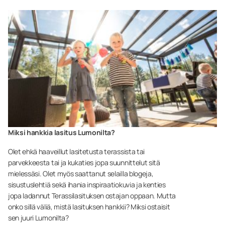
Miksi hankkia lasitus Lumonilta?
Olet ehkä haaveillut lasitetusta terassista tai
parvekkeesta tai ja kukaties jopa suunnittelut sitä
mielessäsi. Olet myös saattanut selailla blogeja,
sisustuslehtiä sekä ihania inspiraatiokuvia ja kenties
jopa ladannut Terassilasituksen ostajan oppaan. Mutta
onko sillä väliä, mistä lasituksen hankkii? Miksi ostaisit
sen juuri Lumonilta?