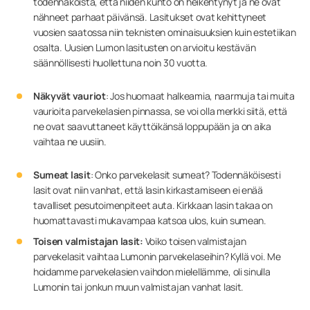
todennäköistä, että niiden kunto on heikentynyt ja ne ovat
nähneet parhaat päivänsä. Lasitukset ovat kehittyneet
vuosien saatossa niin teknisten ominaisuuksien kuin estetiikan
osalta. Uusien Lumon lasitusten on arvioitu kestävän
säännöllisesti huollettuna noin 30 vuotta.
Näkyvät vauriot
: Jos huomaat halkeamia, naarmuja tai muita
vaurioita parvekelasien pinnassa, se voi olla merkki siitä, että
ne ovat saavuttaneet käyttöikänsä loppupään ja on aika
vaihtaa ne uusiin.
Sumeat lasit
: Onko parvekelasit sumeat? Todennäköisesti
lasit ovat niin vanhat, että lasin kirkastamiseen ei enää
tavalliset pesutoimenpiteet auta. Kirkkaan lasin takaa on
huomattavasti mukavampaa katsoa ulos, kuin sumean.
Toisen valmistajan lasit:
Voiko toisen valmistajan
parvekelasit vaihtaa Lumonin parvekelaseihin?
Kyllä voi. Me
hoidamme parvekelasien vaihdon mielellämme, oli sinulla
Lumonin tai jonkun muun valmistajan vanhat lasit.