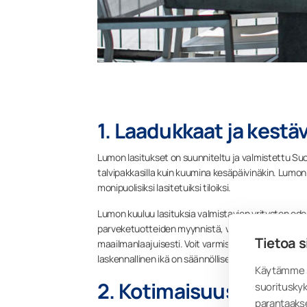
1. Laadukkaat ja kestä
Lumon lasitukset on suunniteltu ja valmistettu Su
talvipakkasilla kuin kuumina kesäpäivinäkin. Lumon t
monipuolisiksi lasitetuiksi tiloiksi.
Lumon kuuluu lasituksia valmistavien yritysten ed
parveketuotteiden myynnistä, valmistuksesta ja a
Tietoa s
maailmanlaajuisesti. Voit varmistua siitä, että la
laskennallinen ikä on säännöllisesti huollettuna vä
Käytämme s
2. Kotimaisuus
suorituskyk
parantaaks