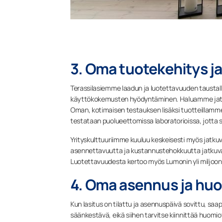
3. Oma tuotekehitys ja
Terassilasiemme laadun ja luotettavuuden taustal
käyttökokemusten hyödyntäminen. Haluamme jatkos
Oman, kotimaisen testauksen lisäksi tuotteillamme 
testataan puolueettomissa laboratorioissa, jotta s
Yrityskulttuuriimme kuuluu keskeisesti myös jat
asennettavuutta ja kustannustehokkuutta jatkuva
Luotettavuudesta kertoo myös Lumonin yli miljoon
4. Oma asennus ja huo
Kun lasitus on tilattu ja asennuspäivä sovittu, s
säänkestävä, eikä siihen tarvitse kiinnittää huomi