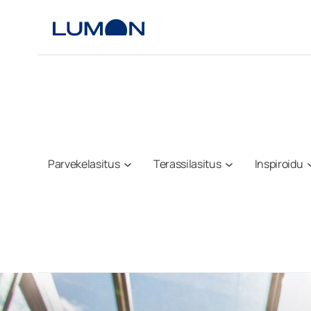
Siirry
sisältöön
Parvekelasitus
Terassilasitus
Inspiroidu