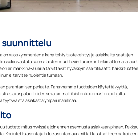
 suunnittelu
la on vuosikymmenten aikana tehty tuotekehitys ja asiakkailta saatujen
sakin vastata suomalaisten muuttuviin tarpeisiin tinkimättömällä laadu
on eri markkina-alueilla tarvittavat hyväksymissertifikaatit. Kaikki tuot
inun ei tarvitse huolehtia turhaan.
kuvan parantamisen periaate. Parannamme tuotteiden käytettävyyttä,
sti asiakaspalautteiden sekä ammattilaisten kokemusten pohjalta.
a tyytyväistä asiakasta ympäri maailmaa.
lto
aapuu tuotetoimitus hyvissä ajoin ennen asennusta asiakkaan pihaan. Pakka
ota. Koulutettu asentaja tulee asentamaan mittatilaustuotteen paikoilleen