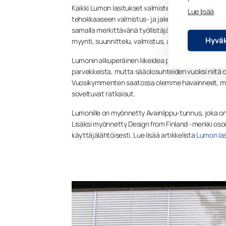
Kaikki Lumon lasitukset valmistetaan Suomessa mi
Lue lisää
tehokkaaseen valmistus- ja jakeluprosessiin. Yksi 
samalla merkittävänä työllistäjänä Kymenlaaksossa
Hyväk
myynti, suunnittelu, valmistus, asennus ja huolto 
Lumonin alkuperäinen liikeidea pohjautuu käytännö
parvekkeista, mutta sääolosuhteiden vuoksi niitä 
Vuosikymmenten saatossa olemme havainneet, mi
soveltuvat ratkaisut.
Lumonille on myönnetty Avainlippu-tunnus, joka on
Lisäksi myönnetty Design from Finland -merkki oso
käyttäjälähtöisesti. Lue lisää artikkelista
Lumon las