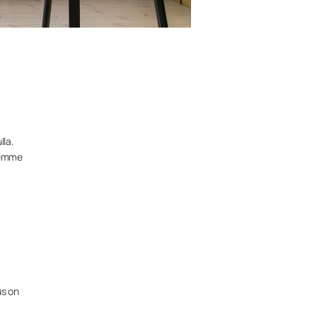
lla.
teemme
us on