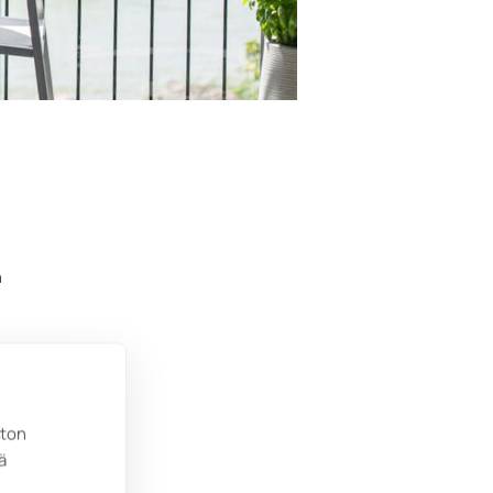
a
en
ston
ä