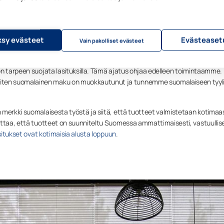
ttatilaustyönä. Investoimme säännöllisesti sekä teknologiaan että
suurimmista investoinneista on esimerkiksi Kouvolan tehtaat, jotka toimiva
. Vaikka olemmekin kansainvälistyneet huimaa vauhtia, löytyy tuotekehit
sy evästeet
Evästeaset
edelleen saman katon alta.
Vain pakolliset evästeet
n ongelman ratkaisemiseen: suomalaiset pitävät kalustetuista patioista j
on tarpeen suojata lasituksilla. Tämä ajatus ohjaa edelleen toimintaamme.
ten suomalainen maku on muokkautunut ja tunnemme suomalaiseen tyyli
 merkki suomalaisesta työstä ja siitä, että tuotteet valmistetaan kotimaa
ittaa, että tuotteet on suunniteltu Suomessa ammattimaisesti, vastuullise
itukset ovat kotimaisia alusta loppuun
.