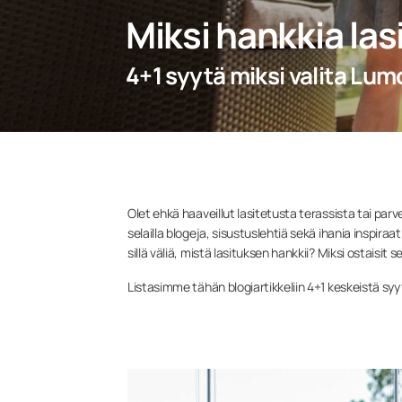
Miksi hankkia la
4+1 syytä miksi valita Lum
Olet ehkä haaveillut lasitetusta terassista tai par
selailla blogeja, sisustuslehtiä sekä ihania inspir
sillä väliä, mistä lasituksen hankkii? Miksi ostaisit 
Listasimme tähän blogiartikkeliin 4+1 keskeistä syy