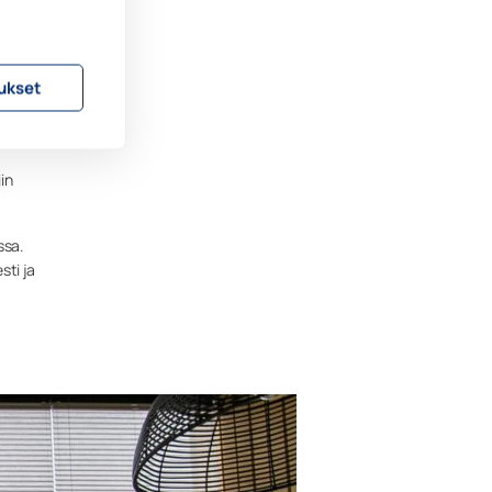
t
ys,
ukset
a
in
ssa.
sti ja