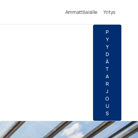
Ammattilaisille
Yritys
P
Y
Y
D
Ä
T
A
R
J
O
U
S