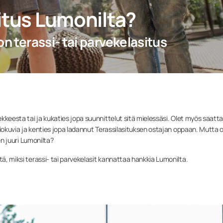
situs Lumonilta?
on terassi- tai parvekelasitus
vekkeesta tai ja kukaties jopa suunnittelut sitä mielessäsi. Olet myös saatt
aatiokuvia ja kenties jopa ladannut Terassilasituksen ostajan oppaan. Mutta 
sen juuri Lumonilta?
tä, miksi terassi- tai parvekelasit kannattaa hankkia Lumonilta.