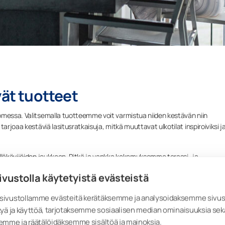
vät tuotteet
omessa. Valitsemalla tuotteemme voit varmistua niiden kestävän niin
arjoaa kestäviä lasitusratkaisuja, mitkä muuttavat ulkotilat inspiroiviksi j
elläkävijöiden joukkoon. Pitkä ja vankka kokemuksemme terassi- ja
sennuksesta tekee meistä ainutlaatuisen toimijan kotimaassa ja
ivustolla käytetyistä evästeistä
situkset kestävät vuosikymmentenkin päähän, sillä Lumon lasitusjärjestelmi
hintään 25 vuotta.
ivustollamme evästeitä kerätäksemme ja analysoidaksemme sivu
yä ja käyttöä, tarjotaksemme sosiaalisen median ominaisuuksia sek
emme ja räätälöidäksemme sisältöä ja mainoksia.