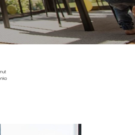
anut
onko