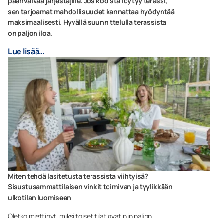
päänvaivaa järjestäjille. Jos kodista löytyy terassi,
sen tarjoamat mahdollisuudet kannattaa hyödyntää
maksimaalisesti. Hyvällä suunnittelulla terassista
on paljon iloa.
Lue lisää…
Miten tehdä lasitetusta terassista viihtyisä?
Sisustusammattilaisen vinkit toimivan ja tyylikkään
ulkotilan luomiseen
Oletko miettinyt, miksi toiset tilat ovat niin paljon