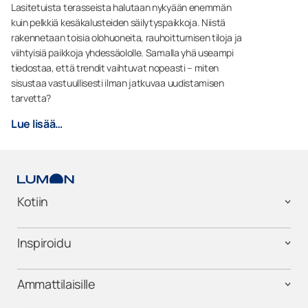
Lasitetuista terasseista halutaan nykyään enemmän
kuin pelkkiä kesäkalusteiden säilytyspaikkoja. Niistä
rakennetaan toisia olohuoneita, rauhoittumisen tiloja ja
viihtyisiä paikkoja yhdessäololle. Samalla yhä useampi
tiedostaa, että trendit vaihtuvat nopeasti – miten
sisustaa vastuullisesti ilman jatkuvaa uudistamisen
tarvetta?
Lue lisää…
Kotiin
Inspiroidu
Ammattilaisille