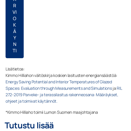
R
VI
O
K
Ä
Y
N
TI
Lisätietoa:
Kimmo Hilliahon väitöskirja koskien lasitusten energiansäästöä:
Energy Saving Potential and Interior Temperatures of Glazed
Spaces: Evaluation through Measurements and Simulations
ja
RIL
272-2019 Parveke- ja terassilasitus rakenneosana: Määräykset,
ohjeet ja toimivat käytännöt.
*Kimmo Hilliaho toimii Lumon Suomen maajohtajana
Tutustu lisää