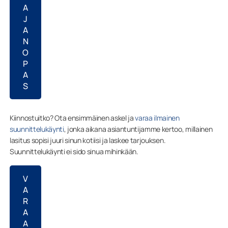
A
J
A
N
O
P
A
S
Kiinnostuitko? Ota ensimmäinen askel ja
varaa ilmainen
suunnittelukäynti
, jonka aikana asiantuntijamme kertoo, millainen
lasitus sopisi juuri sinun kotiisi ja laskee tarjouksen.
Suunnittelukäynti ei sido sinua mihinkään.
V
A
R
A
A