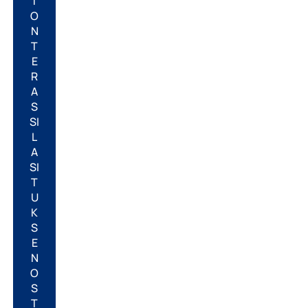
T
O
N
T
E
R
A
S
SI
L
A
SI
T
U
K
S
E
N
O
S
T