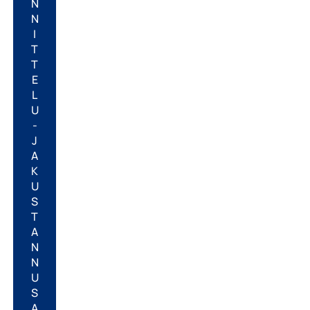
N
N
I
T
T
E
L
U
-
J
A
K
U
S
T
A
N
N
U
S
A