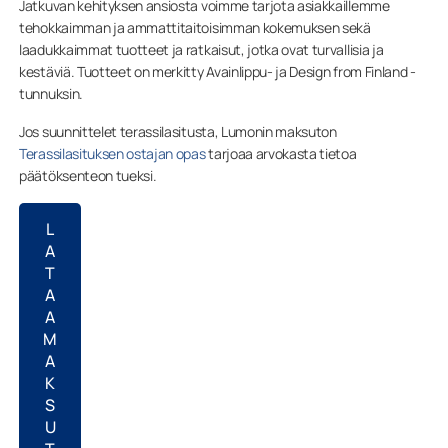
Jatkuvan kehityksen ansiosta voimme tarjota asiakkaillemme
tehokkaimman ja ammattitaitoisimman kokemuksen sekä
laadukkaimmat tuotteet ja ratkaisut, jotka ovat turvallisia ja
kestäviä. Tuotteet on merkitty Avainlippu- ja Design from Finland -
tunnuksin.
Jos suunnittelet terassilasitusta, Lumonin maksuton
Terassilasituksen ostajan opas
tarjoaa arvokasta tietoa
päätöksenteon tueksi.
L
A
T
A
A
M
A
K
S
U