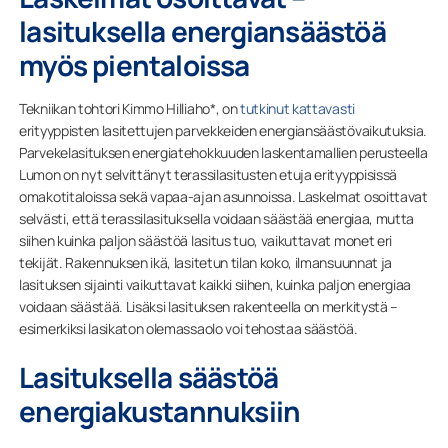
lasituksella energiansäästöä
myös pientaloissa
Tekniikan tohtori Kimmo Hilliaho*, on
tutkinut kattavasti
erityyppisten lasitettujen parvekkeiden energiansäästövaikutuksia.
Parvekelasituksen energiatehokkuuden laskentamallien perusteella
Lumon on nyt selvittänyt terassilasitusten etuja erityyppisissä
omakotitaloissa sekä vapaa-ajan asunnoissa. Laskelmat osoittavat
selvästi, että terassilasituksella voidaan säästää energiaa, mutta
siihen kuinka paljon säästöä lasitus tuo, vaikuttavat monet eri
tekijät. Rakennuksen ikä, lasitetun tilan koko, ilmansuunnat ja
lasituksen sijainti vaikuttavat kaikki siihen, kuinka paljon energiaa
voidaan säästää. Lisäksi lasituksen rakenteella on merkitystä –
esimerkiksi lasikaton olemassaolo voi tehostaa säästöä.
Lasituksella säästöä
energiakustannuksiin