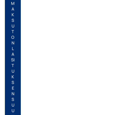
M
A
K
S
U
T
O
N
L
A
SI
T
U
K
S
E
N
S
U
U