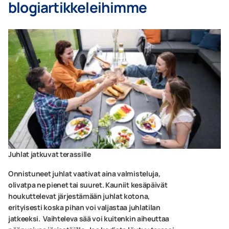
blogiartikkeleihimme
Juhlat jatkuvat terassille
Onnistuneet juhlat vaativat aina valmisteluja,
olivatpa ne pienet tai suuret. Kauniit kesäpäivät
houkuttelevat järjestämään juhlat kotona,
erityisesti koska pihan voi valjastaa juhlatilan
jatkeeksi. Vaihteleva sää voi kuitenkin aiheuttaa