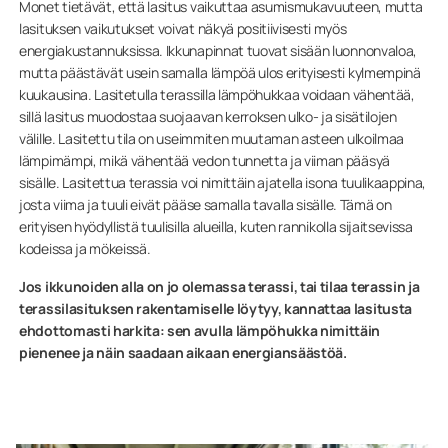
Monet tietävät, että lasitus vaikuttaa asumismukavuuteen, mutta
lasituksen vaikutukset voivat näkyä positiivisesti myös
energiakustannuksissa. Ikkunapinnat tuovat sisään luonnonvaloa,
mutta päästävät usein samalla lämpöä ulos erityisesti kylmempinä
kuukausina. Lasitetulla terassilla lämpöhukkaa voidaan vähentää,
sillä lasitus muodostaa suojaavan kerroksen ulko- ja sisätilojen
välille. Lasitettu tila on useimmiten muutaman asteen ulkoilmaa
lämpimämpi, mikä vähentää vedon tunnetta ja viiman pääsyä
sisälle. Lasitettua terassia voi nimittäin ajatella isona tuulikaappina,
josta viima ja tuuli eivät pääse samalla tavalla sisälle. Tämä on
erityisen hyödyllistä tuulisilla alueilla, kuten rannikolla sijaitsevissa
kodeissa ja mökeissä.
Jos ikkunoiden alla on jo olemassa terassi, tai tilaa terassin ja
terassilasituksen rakentamiselle löytyy, kannattaa lasitusta
ehdottomasti harkita: sen avulla lämpöhukka nimittäin
pienenee ja näin saadaan aikaan energiansäästöä.