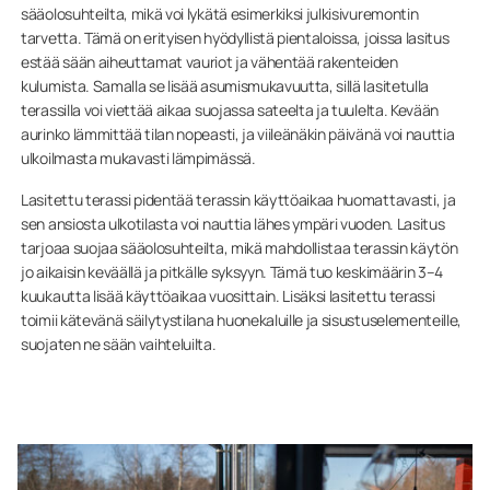
sääolosuhteilta, mikä voi lykätä esimerkiksi julkisivuremontin
tarvetta. Tämä on erityisen hyödyllistä pientaloissa, joissa lasitus
estää sään aiheuttamat vauriot ja vähentää rakenteiden
kulumista. Samalla se lisää asumismukavuutta, sillä lasitetulla
terassilla voi viettää aikaa suojassa sateelta ja tuulelta. Kevään
aurinko lämmittää tilan nopeasti, ja viileänäkin päivänä voi nauttia
ulkoilmasta mukavasti lämpimässä.
Lasitettu terassi pidentää terassin käyttöaikaa huomattavasti, ja
sen ansiosta ulkotilasta voi nauttia lähes ympäri vuoden. Lasitus
tarjoaa suojaa sääolosuhteilta, mikä mahdollistaa terassin käytön
jo aikaisin keväällä ja pitkälle syksyyn. Tämä tuo keskimäärin 3–4
kuukautta lisää käyttöaikaa vuosittain. Lisäksi lasitettu terassi
toimii kätevänä säilytystilana huonekaluille ja sisustuselementeille,
suojaten ne sään vaihteluilta.