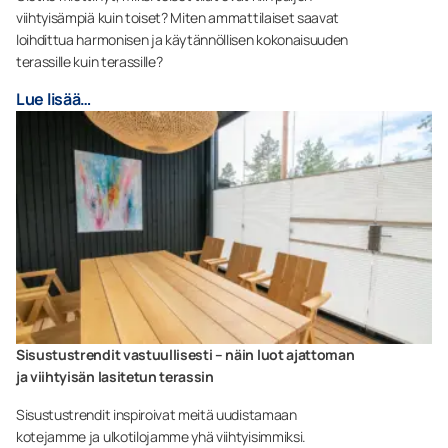
viihtyisämpiä kuin toiset? Miten ammattilaiset saavat
loihdittua harmonisen ja käytännöllisen kokonaisuuden
terassille kuin terassille?
Lue lisää…
Sisustustrendit vastuullisesti – näin luot ajattoman
ja viihtyisän lasitetun terassin
Sisustustrendit inspiroivat meitä uudistamaan
kotejamme ja ulkotilojamme yhä viihtyisimmiksi.