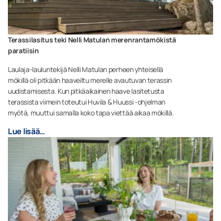
Terassilasitus teki Nelli Matulan merenrantamökistä
paratiisin
Laulaja-lauluntekijä Nelli Matulan perheen yhteisellä
mökillä oli pitkään haaveiltu merelle avautuvan terassin
uudistamisesta. Kun pitkäaikainen haave lasitetusta
terassista viimein toteutui Huvila & Huussi -ohjelman
myötä, muuttui samalla koko tapa viettää aikaa mökillä.
Lue lisää…