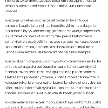
Yleisvalaistuksen merkitys ulkotiloissa, erityisesti pihapiirissä ja
terassilla, korostuu erityisesti iltahämärällä, kun luonnonvalo
vähenee.
Koriste-ja tunnelmavalot tarjoavat loistavan tavan tuoda
persoonallisuutta ja tunnelmaa terassille. Valikoima on laaja, ja
markkinoilta löytyy vaihtoehtoja jokaiseen makuun ja tarpeeseen.
Suuremmat koristevalot voivat toimia upeana keskipisteenä
esimerkiksi terassipöydällä tai lasitetun terassin nurkassa, luoden
tunnelmallista valoa ja lisäten samalla valaistusta, mikä tekee
ulkona lukemisesta tai illallisesta entistä nautinnollisempaa.
Koristevalojen monipuolisuus on myös huomionarvoinen seikka. Ne
eivät ole vain rajoittuneet terassille, vaan niitä voidaan käyttää
monin eri tavoin pihapiirissä. Voit ripustaa niitä puiden oksiin tai
asettaa niitä pensaiden ympärille, luoden lumoavan tunnelman ja
korostaen ulkotilojen kauneutta. Lisäksi, koristevalot ovat yleensä
säänkestäviä ja kestävät hyvin ulko-olosuhteita, mikä tekee niistä
erinomaisen valinnan ulkotilojen valaistukseen ympäri vuoden.
Korostamalla terassivalojen monipuolisuutta ja käyttömukavuutta
voit luoda ulkotiloista entistä houkuttelevamman ja viihtyisämmän