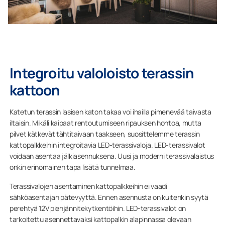
Integroitu valoloisto terassin
kattoon
Katetun terassin lasisen katon takaa voi ihailla pimenevää taivasta
iltaisin. Mikäli kaipaat rentoutumiseen ripauksen hohtoa, mutta
pilvet kätkevät tähtitaivaan taakseen, suosittelemme terassin
kattopalkkeihin integroitavia LED-terassivaloja. LED-terassivalot
voidaan asentaa jälkiasennuksena. Uusi ja moderni terassivalaistus
onkin erinomainen tapa lisätä tunnelmaa.
Terassivalojen asentaminen kattopalkkeihin ei vaadi
sähköasentajan pätevyyttä. Ennen asennusta on kuitenkin syytä
perehtyä 12V pienjännitekytkentöihin. LED-terassivalot on
tarkoitettu asennettavaksi kattopalkin alapinnassa olevaan