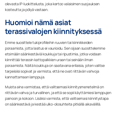
olevasta IP-luokittelusta, joka kertoo valaisimen suojauksen
kosteutta ja pölyä vastaan.
Huomioi nämä asiat
terassivalojen kiinnityksessä
Emme suosittele tukiprofiileihin ruuvien tai kiinnikkeiden
poraamista, jotta lasitus ei vaurioidu. Sen sijaan suosittelemme
etsimään säänkestäviä koukkuja tai ripustimia, jotka voidaan
kiinnittää terassin kattopalkkien uraan tai seinään ilman
poraamista. Näitä koukkuja on saatavana erilaisia, joten valitse
tarpeisiisi sopivat ja varmista, että ne ovat riittävän vahvoja
kannattamaan lamppuja.
Muista aina varmistaa, että valitsemasi kiinnitysmenetelmä on
riittävän vahva ja turvallinen, ja että se sopii käyttämiesi lamppujen
painoon ja kokoon. Lisäksi varmista, että valitsemasi kiinnitystapa
on säänkestävä ja kestää ulko-olosuhteita pitkällä aikavälillä.