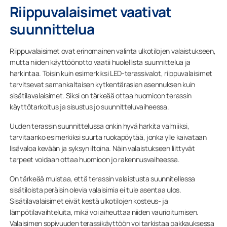
Riippuvalaisimet vaativat
suunnittelua
Riippuvalaisimet ovat erinomainen valinta ulkotilojen valaistukseen,
mutta niiden käyttöönotto vaatii huolellista suunnittelua ja
harkintaa. Toisin kuin esimerkiksi LED-terassivalot, riippuvalaisimet
tarvitsevat samankaltaisen kytkentärasian asennuksen kuin
sisätilavalaisimet. Siksi on tärkeää ottaa huomioon terassin
käyttötarkoitus ja sisustus jo suunnitteluvaiheessa.
Uuden terassin suunnittelussa onkin hyvä harkita valmiiksi,
tarvitaanko esimerkiksi suurta ruokapöytää, jonka ylle kaivataan
lisävaloa kevään ja syksyn iltoina. Näin valaistukseen liittyvät
tarpeet voidaan ottaa huomioon jo rakennusvaiheessa.
On tärkeää muistaa, että terassin valaistusta suunnitellessa
sisätiloista peräisin olevia valaisimia ei tule asentaa ulos.
Sisätilavalaisimet eivät kestä ulkotilojen kosteus- ja
lämpötilavaihteluita, mikä voi aiheuttaa niiden vaurioitumisen.
Valaisimen sopivuuden terassikäyttöön voi tarkistaa pakkauksessa