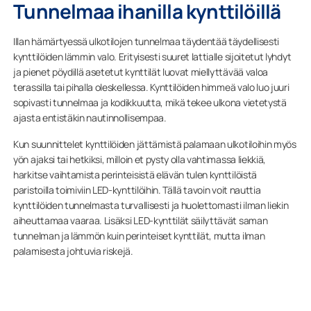
Tunnelmaa ihanilla kynttilöillä
Illan hämärtyessä ulkotilojen tunnelmaa täydentää täydellisesti
kynttilöiden lämmin valo. Erityisesti suuret lattialle sijoitetut lyhdyt
ja pienet pöydillä asetetut kynttilät luovat miellyttävää valoa
terassilla tai pihalla oleskellessa. Kynttilöiden himmeä valo luo juuri
sopivasti tunnelmaa ja kodikkuutta, mikä tekee ulkona vietetystä
ajasta entistäkin nautinnollisempaa.
Kun suunnittelet kynttilöiden jättämistä palamaan ulkotiloihin myös
yön ajaksi tai hetkiksi, milloin et pysty olla vahtimassa liekkiä,
harkitse vaihtamista perinteisistä elävän tulen kynttilöistä
paristoilla toimiviin LED-kynttilöihin. Tällä tavoin voit nauttia
kynttilöiden tunnelmasta turvallisesti ja huolettomasti ilman liekin
aiheuttamaa vaaraa. Lisäksi LED-kynttilät säilyttävät saman
tunnelman ja lämmön kuin perinteiset kynttilät, mutta ilman
palamisesta johtuvia riskejä.