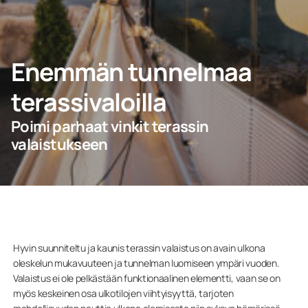
Ota yhteyttä
Enemmän tunnelmaa
PYYDÄ TARJOUS
terassivaloilla
Poimi parhaat vinkit terassin
Ammattilaisille
valaistukseen
Yritys
Hyvin suunniteltu ja kaunis terassin valaistus on avain ulkona
oleskelun mukavuuteen ja tunnelman luomiseen ympäri vuoden.
Valaistus ei ole pelkästään funktionaalinen elementti, vaan se on
myös keskeinen osa ulkotilojen viihtyisyyttä, tarjoten