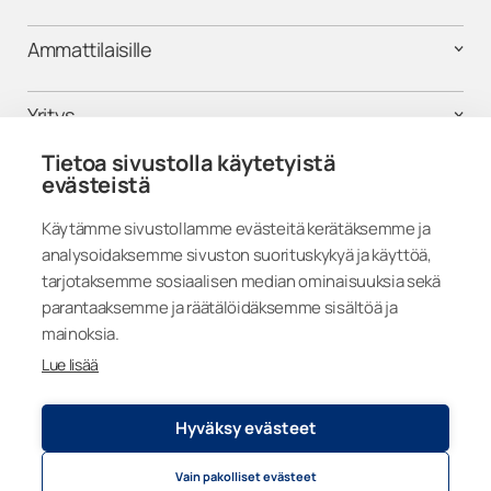
Ammattilaisille
Yritys
Tietoa sivustolla käytetyistä
Tuki
evästeistä
Käytämme sivustollamme evästeitä kerätäksemme ja
analysoidaksemme sivuston suorituskykyä ja käyttöä,
Seuraa meitä
tarjotaksemme sosiaalisen median ominaisuuksia sekä
parantaaksemme ja räätälöidäksemme sisältöä ja
mainoksia.
Lue lisää
Finland
Hyväksy evästeet
Vain pakolliset evästeet
Tietosuojaseloste
© 2026
Lumon Group