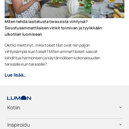
Miten tehdä lasitetusta terassista viihtyisä?
Sisustusammattilaisen vinkit toimivan ja tyylikkään
ulkotilan luomiseen
Oletko miettinyt, miksi toiset tilat ovat niin paljon
viihtyisämpiä kuin toiset? Miten ammattilaiset saavat
loihdittua harmonisen ja käytännöllisen kokonaisuuden
terassille kuin terassille?
Lue lisää…
Kotiin
Inspiroidu