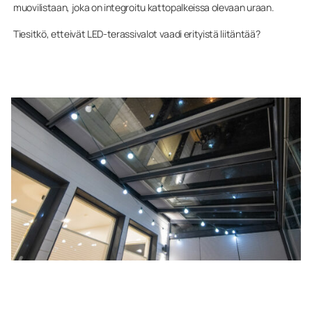
muovilistaan, joka on integroitu kattopalkeissa olevaan uraan.
Tiesitkö, etteivät LED-terassivalot vaadi erityistä liitäntää?