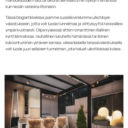
mahdollisuuden nauttia ulkona olemisesta niin syksyn hämärissä
kuin kesän valoisina iltoinakin.
Tässä blogiartikkelissa jaamme suosikkivinkkimme ulkotilojen
valaistukseen, jotta voit luoda tunnelmaa ja viihtyisyyttä terassillesi
ympärivuotisesti. Olipa kyseessä sitten romanttinen illallinen
kynttilänvalossa, rauhallinen lukuhetki hämärässä tai iloinen
kokoontuminen ystävien kanssa, oikeanlaisella terassivalaistuksella
voit luoda juuri sellaisen tunnelman, jota haluat ulkotiloissasi kokea.