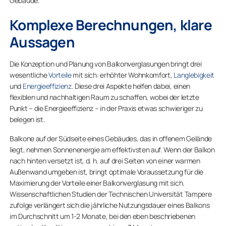
Gebäude.
Komplexe Berechnungen, klare
Aussagen
Die Konzeption und Planung von Balkonverglasungen bringt drei
wesentliche
Vorteile
mit sich: erhöhter Wohnkomfort,
Langlebigkeit
und
Energieeffizienz
. Diese drei Aspekte helfen dabei, einen
flexiblen und nachhaltigen Raum zu schaffen, wobei der letzte
Punkt – die Energieeffizienz – in der Praxis etwas schwieriger zu
belegen ist.
Balkone auf der Südseite eines Gebäudes, das in offenem Gelände
liegt, nehmen Sonnenenergie am effektivsten auf. Wenn der Balkon
nach hinten versetzt ist, d. h. auf drei Seiten von einer warmen
Außenwand umgeben ist, bringt optimale Voraussetzung für die
Maximierung der Vorteile einer Balkonverglasung mit sich.
Wissenschaftlichen Studien der Technischen Universität Tampere
zufolge verlängert sich die jährliche Nutzungsdauer eines Balkons
im Durchschnitt um 1-2 Monate, bei den eben beschriebenen