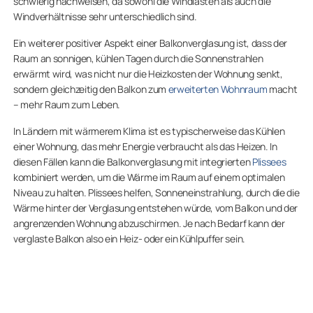
schwierig nachweisen, da sowohl die Windlasten als auch die
Windverhältnisse sehr unterschiedlich sind.
Ein weiterer positiver Aspekt einer Balkonverglasung ist, dass der
Raum an sonnigen, kühlen Tagen durch die Sonnenstrahlen
erwärmt wird, was nicht nur die Heizkosten der Wohnung senkt,
sondern gleichzeitig den Balkon zum
erweiterten Wohnraum
macht
– mehr Raum zum Leben.
In Ländern mit wärmerem Klima ist es typischerweise das Kühlen
einer Wohnung, das mehr Energie verbraucht als das Heizen. In
diesen Fällen kann die Balkonverglasung mit integrierten
Plissees
kombiniert werden, um die Wärme im Raum auf einem optimalen
Niveau zu halten. Plissees helfen, Sonneneinstrahlung, durch die die
Wärme hinter der Verglasung entstehen würde, vom Balkon und der
angrenzenden Wohnung abzuschirmen. Je nach Bedarf kann der
verglaste Balkon also ein Heiz- oder ein Kühlpuffer sein.