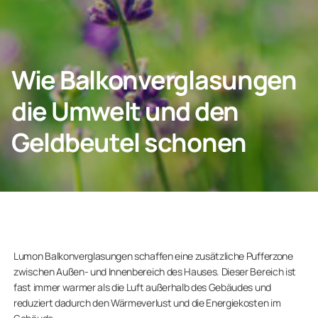
KONTAKT
Wie Balkonverglasungen
die Umwelt und den
Privatkunden
Geldbeutel schonen
Unternehmen
Lumon Balkonverglasungen schaffen eine zusätzliche Pufferzone
zwischen Außen- und Innenbereich des Hauses. Dieser Bereich ist
fast immer warmer als die Luft außerhalb des Gebäudes und
reduziert dadurch den Wärmeverlust und die Energiekosten im