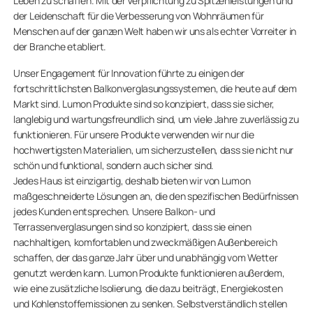
Leben zu schaffen. Mit der Verpflichtung zu Spitzenleistungen und
der Leidenschaft für die Verbesserung von Wohnräumen für
Menschen auf der ganzen Welt haben wir uns als echter Vorreiter in
der Branche etabliert.
Unser Engagement für Innovation führte zu einigen der
fortschrittlichsten Balkonverglasungssystemen, die heute auf dem
Markt sind. Lumon Produkte sind so konzipiert, dass sie sicher,
langlebig und wartungsfreundlich sind, um viele Jahre zuverlässig zu
funktionieren. Für unsere Produkte verwenden wir nur die
hochwertigsten Materialien, um sicherzustellen, dass sie nicht nur
schön und funktional, sondern auch sicher sind.
Jedes Haus ist einzigartig, deshalb bieten wir von Lumon
maßgeschneiderte Lösungen an, die den spezifischen Bedürfnissen
jedes Kunden entsprechen. Unsere Balkon- und
Terrassenverglasungen sind so konzipiert, dass sie einen
nachhaltigen, komfortablen und zweckmäßigen Außenbereich
schaffen, der das ganze Jahr über und unabhängig vom Wetter
genutzt werden kann. Lumon Produkte funktionieren außerdem,
wie eine zusätzliche Isolierung, die dazu beiträgt, Energiekosten
und Kohlenstoffemissionen zu senken. Selbstverständlich stellen