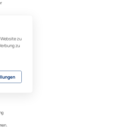
er
lichen
 Website zu
 Werbung zu
ligen
fluss
et
llungen
ng
men.