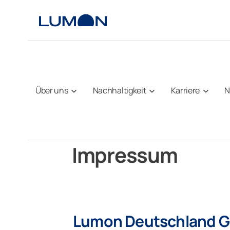
Zum
Inhalt
springen
Über uns
Nachhaltigkeit
Karriere
N
Impressum
Lumon Deutschland 