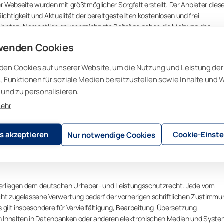
er Webseite wurden mit größtmöglicher Sorgfalt erstellt. Der Anbieter dies
chtigkeit und Aktualität der bereitgestellten kostenlosen und frei
richten. Namentlich gekennzeichnete Beiträge geben die Meinung des
Anbieters wieder. Allein durch den Aufruf der kostenlosen und frei zugäng
wenden Cookies
en dem Nutzer und dem Anbieter zustande, insoweit fehlt es am
den Cookies auf unserer Website, um die Nutzung und Leistung der
, Funktionen für soziale Medien bereitzustellen sowie Inhalte und
ritter („externe Links“). Diese Websites unterliegen der Haftung der jewei
und zu personalisieren.
rknüpfung der externen Links die fremden Inhalte daraufhin überprüft, ob
mehr
 waren keine Rechtsverstöße ersichtlich. Der Anbieter hat keinerlei Ein
 die Inhalte der verknüpften Seiten. Das Setzen von externen Links bedeut
s oder Link liegenden Inhalte zu Eigen macht. Eine ständige Kontrolle der
s akzeptieren
Cookie-Einste
Nur notwendige Cookies
 Hinweise auf Rechtsverstöße nicht zumutbar. Bei Kenntnis von
Links unverzüglich gelöscht.
unterliegen dem deutschen Urheber- und Leistungsschutzrecht. Jede vom
ht zugelassene Verwertung bedarf der vorherigen schriftlichen Zustimmu
 gilt insbesondere für Vervielfältigung, Bearbeitung, Übersetzung,
n Inhalten in Datenbanken oder anderen elektronischen Medien und Syste