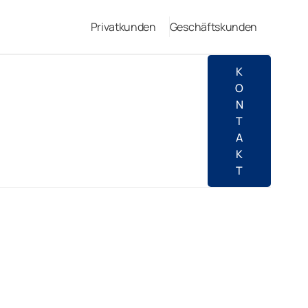
Privatkunden
Geschäftskunden
K
O
N
T
A
K
T