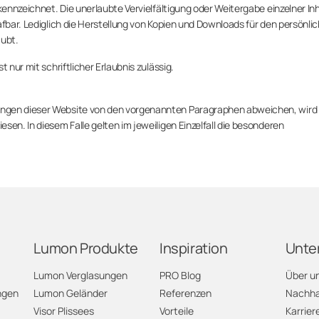
kennzeichnet. Die unerlaubte Vervielfältigung oder Weitergabe einzelner In
afbar. Lediglich die Herstellung von Kopien und Downloads für den persönli
aubt.
 nur mit schriftlicher Erlaubnis zulässig.
ungen dieser Website von den vorgenannten Paragraphen abweichen, wird
sen. In diesem Falle gelten im jeweiligen Einzelfall die besonderen
Lumon Produkte
Inspiration
Unte
Lumon Verglasungen
PRO Blog
Über u
ngen
Lumon Geländer
Referenzen
Nachhal
Visor Plissees
Vorteile
Karrier