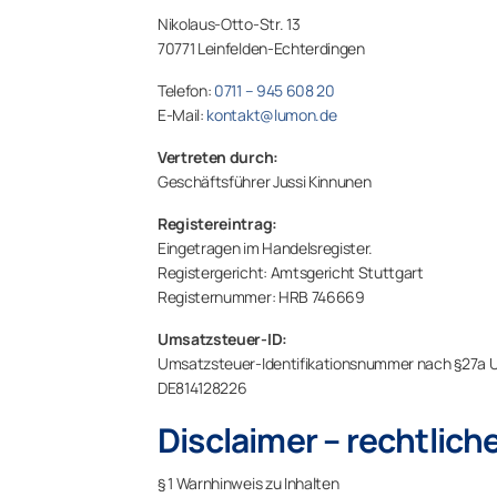
Nikolaus-Otto-Str. 13
70771 Leinfelden-Echterdingen
Telefon:
0711 – 945 608 20
E-Mail:
kontakt@lumon.de
Vertreten durch:
Geschäftsführer Jussi Kinnunen
Registereintrag:
Eingetragen im Handelsregister.
Registergericht: Amtsgericht Stuttgart
Registernummer: HRB 746669
Umsatzsteuer-ID:
Umsatzsteuer-Identifikationsnummer nach §27a 
DE814128226
Disclaimer – rechtlich
§ 1 Warnhinweis zu Inhalten