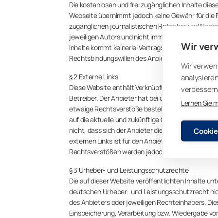
Die kostenlosen und frei zugänglichen Inhalte dies
Webseite übernimmt jedoch keine Gewähr für die Ri
zugänglichen journalistischen Ratgeber und Nach
jeweiligen Autors und nicht immer die Meinung des 
Wir ver
Inhalte kommt keinerlei Vertragsverhältnis zwisch
Rechtsbindungswillen des Anbieters.
Wir verwen
§ 2 Externe Links
analysieren
Diese Website enthält Verknüpfungen zu Websites D
verbessern 
Betreiber. Der Anbieter hat bei der erstmaligen Ve
Lernen Sie 
etwaige Rechtsverstöße bestehen. Zu dem Zeitpunkt
auf die aktuelle und zukünftige Gestaltung und auf
nicht, dass sich der Anbieter die hinter dem Verwei
Cookie
externen Links ist für den Anbieter ohne konkrete
Rechtsverstößen werden jedoch derartige externe 
§ 3 Urheber- und Leistungsschutzrechte
Die auf dieser Website veröffentlichten Inhalte 
deutschen Urheber- und Leistungsschutzrecht nic
des Anbieters oder jeweiligen Rechteinhabers. Dies
Einspeicherung, Verarbeitung bzw. Wiedergabe vo