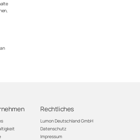
halte
chen,
 an
rnehmen
Rechtliches
ns
Lumon Deutschland GmbH
tigkeit
Datenschutz
e
Impressum