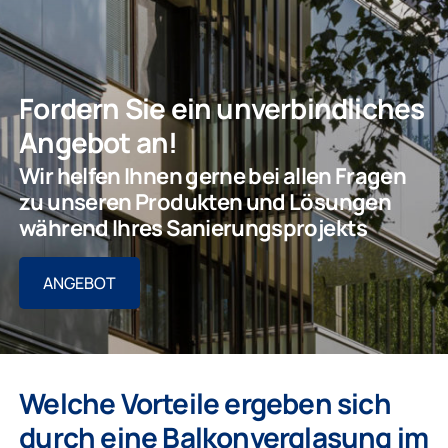
Fordern Sie ein unverbindliches
Angebot an!
Wir helfen Ihnen gerne bei allen Fragen
zu unseren Produkten und Lösungen
während Ihres Sanierungsprojekts
ANGEBOT
Welche Vorteile ergeben sich
durch eine Balkonverglasung im