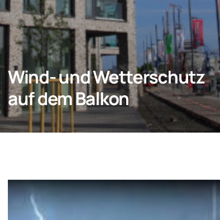
KONTAKT
Wind- und Wetterschutz
Privatkunden
auf dem Balkon
Unternehmen