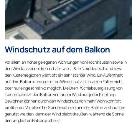
Windschutz auf dem Balkon
Vor allem an höher gelegenen Wohnungen von Hochhäusern sowie in
den Windlastzonen drei und vier, wie z. B. in Norddeutschland bzw.
den Küstenregionen weht oft ein sehr starker Wind. Ein Aufenthalt
auf dem Balkon ohne gezielten Windschutz ist in vielen Fällen nicht
oder nur eingeschränkt möglich. Die Dreh-/Schiebeverglasung von
Lumon schützt den Balkon vor rauem Wind aus jeder Richtung.
Bewohner können durch den Windschutz von mehr Wohnkomfort
profitieren. Vor allem bei Sonnenschein kann der Balkon viel häufiger
genutzt werden, denn der Wind bleibt draußen, während die Sonne
den verglasten Balkon aufheizt.