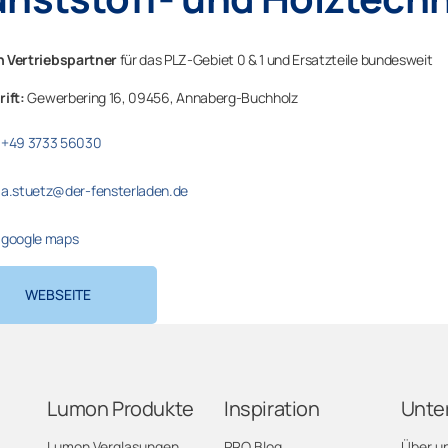
 Vertriebspartner
für das PLZ-Gebiet 0 & 1 und Ersatzteile bundesweit
rift:
Gewerbering 16,
09456,
Annaberg-Buchholz
+49 3733 56030
a.stuetz@der-fensterladen.de
google maps
WEBSEITE
Lumon Produkte
Inspiration
Unte
Lumon Verglasungen
PRO Blog
Über u