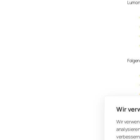
Lumon 
Folgend
Wir ver
Wir verwen
analysieren
verbessern 