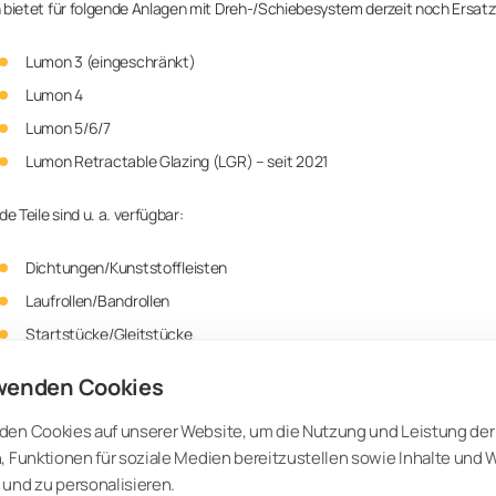
bietet für folgende Anlagen mit Dreh-/Schiebesystem derzeit noch Ersatzt
Lumon 3 (eingeschränkt)
Lumon 4
Lumon 5/6/7
Lumon Retractable Glazing (LGR) – seit 2021
e Teile sind u. a. verfügbar:
Dichtungen/Kunststoffleisten
Laufrollen/Bandrollen
Startstücke/Gleitstücke
Belüftungsarme/Bolzen
wenden Cookies
Abdeckkappen
den Cookies auf unserer Website, um die Nutzung und Leistung der
Griffe/Türschlösser
, Funktionen für soziale Medien bereitzustellen sowie Inhalte und
und vieles mehr…
und zu personalisieren.