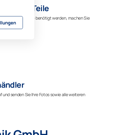
enötigten Teile
delt und welche Teile benötigt werden, machen Sie
llungen
händler
f und senden Sie Ihre Fotos sowie alle weiteren
nik GmbH