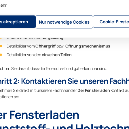
mehr
ritt 1: Identifikation der Anlage und b
identifiziert werden kann, um was für eine Verglasungsanlage es sich han
s akzeptieren
Cookie-Einste
Nur notwendige Cookies
zunächst
Fotos oder Videos
:
Großformat von der
Verglasung
Detailbilder vom
Öffnergriff
bzw.
Öffnungsmechanismus
Detailbilder von den
einzelnen Teilen
achten Sie darauf, dass die Teile scharf und gut erkennbar sind.
ritt 2: Kontaktieren Sie unseren Fach
nehmen Sie direkt mit unserem Fachhhändler
Der Fensterladen
Kontakt au
ationen an:
r Fensterladen
nststoff- und Holztech