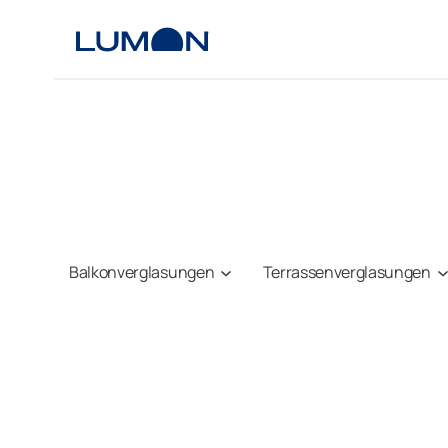
Zum
Inhalt
springen
Balkonverglasungen
Terrassenverglasungen