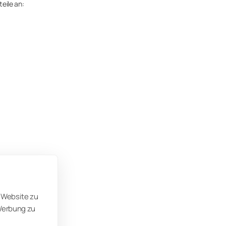
eile an:
 Website zu
 Werbung zu