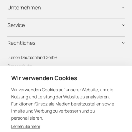
Lumon in Hessen
Unternehmen
Lumon in Mecklenburg-Vorpommern
Service
Lumon in Niedersachsen
Rechtliches
Lumon in Sachsen
Lumon Deutschland GmbH
Lumon in Sachsen-Anhalt
Datenschutz
Impressum
Wir verwenden Cookies
Lumon in Schleswig-Holstein
AGB & AVB
Wir verwenden Cookies auf unserer Website, um die
Nutzung und Leistung der Website zu analysieren,
Lumon in Thüringen
Folgen Sie uns
Funktionen für soziale Medien bereitzustellen sowie
Inhalte und Werbung zu verbessern und zu
personalisieren.
Lernen Sie mehr