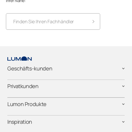
Ihrer Nähe:
Finden Sie Ihren Fachhändler
Lumon in Baden-Württemberg
Lumon in Bayern
Geschäfts-kunden
Lumon in Berlin
Privatkunden
Lumon in Brandenburg
Lumon in Bremen
Lumon Produkte
Lumon in Hamburg
Inspiration