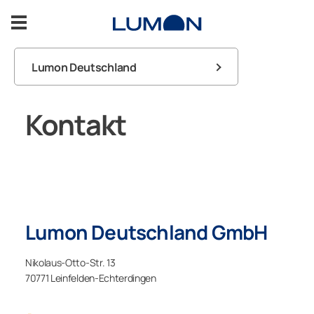
Zum
Inhalt
springen
Lumon Deutschland
Balkonverglasungen
Fachhändler
Kontakt
Terrassenverglasungen
Service
Inspiration
Service
Lumon Deutschland GmbH
Kontakt
Nikolaus-Otto-Str. 13
70771 Leinfelden-Echterdingen
KONTAKTFORMULAR