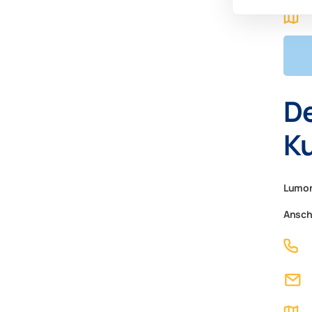
L
De
Ku
Lumon
Ansch