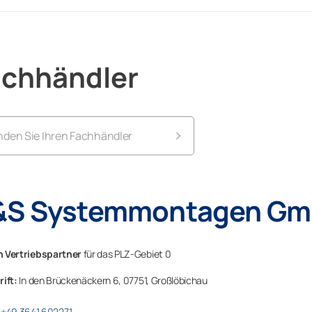
achhändler
nden Sie Ihren Fachhändler
umon in Baden-Württemberg
&S Systemmontagen G
umon in Bayern
mon in Berlin
 Vertriebspartner
für das PLZ-Gebiet 0
rift:
In den Brückenäckern 6,
07751,
Großlöbichau
umon in Brandenburg
+49 3641 602271