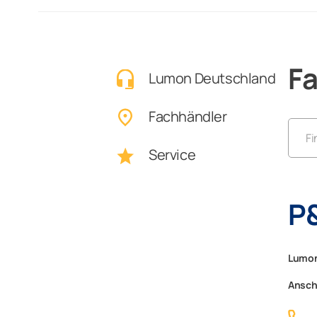
F
Lumon Deutschland
Fachhändler
Fi
Service
L
P
L
Lu
Lumon
Ansch
L