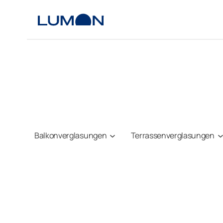
Zum
Inhalt
springen
Balkonverglasungen
Terrassenverglasungen