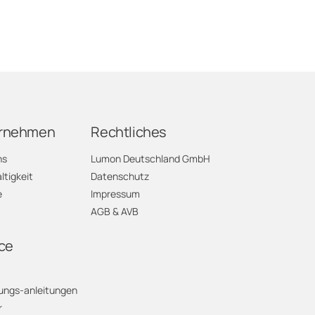
rnehmen
Rechtliches
ns
Lumon Deutschland GmbH
tigkeit
Datenschutz
e
Impressum
AGB & AVB
ce
ungs-anleitungen
r