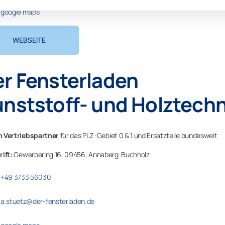
umon in Thüringen
google maps
WEBSEITE
r Fensterladen
nststoff- und Holztech
 Vertriebspartner
für das PLZ-Gebiet 0 & 1 und Ersatzteile bundesweit
rift:
Gewerbering 16,
09456,
Annaberg-Buchholz
+49 3733 56030
a.stuetz@der-fensterladen.de