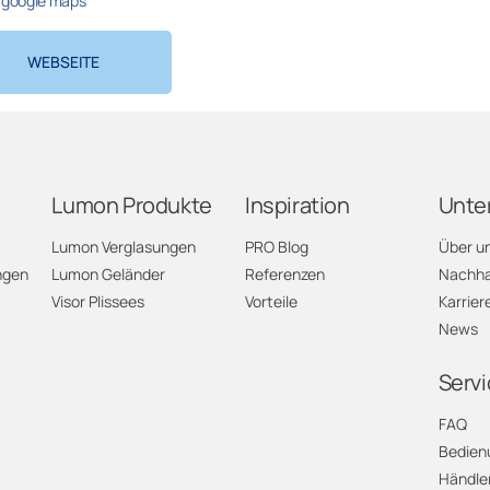
google maps
WEBSEITE
Lumon Produkte
Inspiration
Unte
Lumon Verglasungen
PRO Blog
Über u
ngen
Lumon Geländer
Referenzen
Nachhal
Visor Plissees
Vorteile
Karrier
News
Servi
FAQ
Bedien
Händle