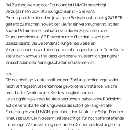
Bei Zahlungsverzug oder Stundung ist LUMON berechtigt,
Verzugszinsen bzw. Stundungszinsen in Höhe von 5
Prozentpunkten über dem jeweiligen Basiszinssatz nach § 247 BGB
geltend zu machen, soweit der Käufer ein Verbraucher ist. Ist der
Käufer Unternehmer, belaufen sich die Verzugszinsen bzw.
Stundungszinsen auf 9 Prozentpunkte über dem jeweiligen
Basiszinssatz. Die Geltendmachung eines weiteren
Verzugsschadens wird hierdurch nicht ausgeschlossen. Dem Käufer
steht der Nachweis frei, dass kein oder ein wesentlich geringerer
Zinsschaden oder Verzugsschaden entstanden ist.
3.4.
Die nachhaltige Nichteinhaltung von Zahlungsbedingungen oder
nach Vertragsschluss erkennbar gewordene Umstände, welche
ernsthafte Zweifel an der Kreditwürdigkeit und der
Leistungsfähigkeit des Käufers begründen, haben ohne Rücksicht
auf die vereinbarte Zahlungsweise die sofortige Fälligkeit aller
Forderungen von LUMON gegenüber dem Käufer zur Folge. Darüber
hinaus ist LUMON in diesem Fall berechtigt, für noch offenstehende
Lieferungen Vorauszahlung oder andere Sicherheitsleistungen zu