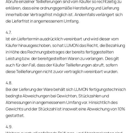
Abrufe einzelner Teillieferungen sind vom Käufer so rechtzeitig zu
erklären, dass eine ordnungsgemäße Herstellung und Lieferung
innerhalb der Vertragsfrist möglich ist. Andernfalls verlängert sich
die Lieferfrist in angemessenem Umfang.
4.7.
Ist ein Liefertermin ausdrücklich vereinbart und wird dieser vom
Käufer hinausgeschoben, so hat LUMON das Recht, die Bezahlung
in Höhe des Rechnungsbetrages der bereits fertiggestellten
Leistung bzw. der bereitgestellten Waren zu verlangen. Dies gilt
auch für den Fall, dass der Käufer Teillieferungen abruft, sofern
diese Teillieferungen nicht zuvor vertraglich vereinbart wurden.
4.8.
Bei der Lieferung der Ware behält sich LUMON fertigungstechnisch
bedingte Abweichungen bei Gewichten, Stückzahlen und
Abmessungen in angemessenem Umfang vor. Hinsichtlich des
Gewichts und der Stückzahl ist insoweit eine Abweichung von 10%
gestattet.
4.9.