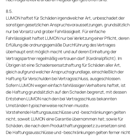
8.5.
LUMON haftet für Schäden irgendwelcher Art, unbeschadet der
sonstigen gesetzlichen Anspruchsvoraussetzungen, grundsätzlich
nur bei Vorsatz und grober Fahrlässigkeit. Für einfache
Fahrlässigkeit haftet LUMON nur bei Verletzung einer Pflicht, deren
Erfüllung die ordnungsgemäße Durchführung des Vertrages
überhaupt erst möglich macht und auf deren Einhaltung der
Vertragspartner regelmäßig vertrauen darf (Kardinalpflicht). Im
Übrigen ist eine Schadensersatzhaftung für Schäden aller Art,
gleich aufgrund welcher Anspruchsgrundlage, einschließlich der
Haftung für Verschulden bei Vertragsschluss, ausgeschlossen.
Sofern LUMON wegen einfach fahrlässigen Verhaltens haftet, ist
die Haftung grundsätzlich auf den Schaden begrenzt, mit dessen
Entstehen LUMON nach den bei Vertragsschluss bekannten
Umständen typischerweise rechnen musste.
Vorstehende Haftungsausschlüsse und -beschränkungen gelten
nicht, soweit LUMON eine Garantie übernommen hat; sowie für
Schäden, die nach dem Produkthaftungsgesetz zu ersetzen sind.
Die Haftungsausschlüsse und -beschränkungen gelten ferner nicht