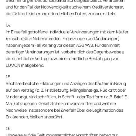
Bestimmungen des Bundesdatenschutzgesetzes zu verarbeiten
und für den Fall der Notwendigkeit auch einem Kreditversicherer,
die für Kreditsicherung erforderlichen Daten, zu übermitteln.
1.4.
Im Einzelfall getroffene, individuelle Vereinbarungen mit dem Käufer
(einschließlich Nebenabreden, Ergänzungen und Änderungen)
haben in jedem Fall Vorrang vor diesen AGB/AVB. Für den Inhalt
derartiger Vereinbarungen ist, vorbehaltlich des Gegenbeweises,
ein schriftlicher Vertrag bzw. eine schriftliche Bestätigung von
LUMON maßgebend.
1.5.
Rechtserhebliche Erklärungen und Anzeigen des Käufers in Bezug
auf den Vertrag (z. B. Fristsetzung, Mängelanzeige, Rücktritt oder
Minderung), sind schriftlich, in Schrift- oder Textform (z. B. Brief, E-
Mail) abzugeben. Gesetzliche Formvorschriften und weitere
Nachweise, insbesondere bei Zweifeln über die Legitimation des
Erklärenden, bleiben unberührt.
1.6.
Hinweise auf die Geltung gesetzlicher Vorschriften haben nur