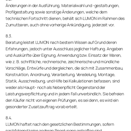
Änderungen in der Ausführung, Materialwahl und -gestaltungen,
Profilgestaltung sowie sonstige Änderungen, welche dem
technischen Fortschritt dienen, behält sich LUMON im Rahmen des
Zumutbaren, auch ohne vorherige Ankündigung, jederzeit vor.
8.3.
Beratung leistet LUMON nach bestem Wissen auf Grund deren
Erfahrungen, jedoch unter Ausschluss jeglicher Haftung. Angaben
und Auskünfte über Eignung, Anwendung bzw. Einsatz der Waren,
wie z. B. schriftliche, rechnerische, zeichnerische und mündliche
Vorschläge, Entwürfe und dergleichen, die sich mit Zusammenbau,
Konstruktion, Anordnung, Verarbeitung, Veredelung, Montage,
Statik, Ausschreibung, und Hilfe bei Kalkulationen befassen, sind
weder als Haupt- noch als Nebenpflicht Gegenstand der
Leistungsverpflichtung und in jedem Fall unverbindlich. Sie befreien
den Käufer nicht von eigenen Prüfungen, es sei denn, es wird ein
gesonderter Zusatzauftrag vorab erteilt.
8.4.
LUMON haftet nach den gesetzlichen Bestimmungen, sofern
nachfolgend keine anderen Regelungen getroffen sind.