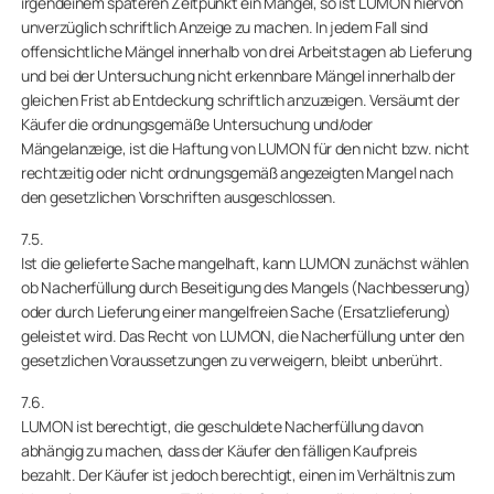
irgendeinem späteren Zeitpunkt ein Mangel, so ist LUMON hiervon
unverzüglich schriftlich Anzeige zu machen. In jedem Fall sind
offensichtliche Mängel innerhalb von drei Arbeitstagen ab Lieferung
und bei der Untersuchung nicht erkennbare Mängel innerhalb der
gleichen Frist ab Entdeckung schriftlich anzuzeigen. Versäumt der
Käufer die ordnungsgemäße Untersuchung und/oder
Mängelanzeige, ist die Haftung von LUMON für den nicht bzw. nicht
rechtzeitig oder nicht ordnungsgemäß angezeigten Mangel nach
den gesetzlichen Vorschriften ausgeschlossen.
7.5.
Ist die gelieferte Sache mangelhaft, kann LUMON zunächst wählen
ob Nacherfüllung durch Beseitigung des Mangels (Nachbesserung)
oder durch Lieferung einer mangelfreien Sache (Ersatzlieferung)
geleistet wird. Das Recht von LUMON, die Nacherfüllung unter den
gesetzlichen Voraussetzungen zu verweigern, bleibt unberührt.
7.6.
LUMON ist berechtigt, die geschuldete Nacherfüllung davon
abhängig zu machen, dass der Käufer den fälligen Kaufpreis
bezahlt. Der Käufer ist jedoch berechtigt, einen im Verhältnis zum