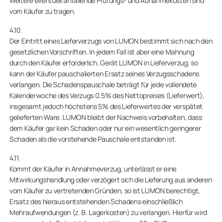
Weitere eventuell anfallende Prüfungs- und Abnahmekosten sind
vom Käufer zu tragen.
4.10.
Der Eintritt eines Lieferverzugs von LUMON bestimmt sich nach den
gesetzlichen Vorschriften. In jedem Fall ist aber eine Mahnung
durch den Käufer erforderlich. Gerät LUMON in Lieferverzug, so
kann der Käufer pauschalierten Ersatz seines Verzugsschadens
verlangen. Die Schadenspauschale beträgt für jede vollendete
Kalenderwoche des Verzugs 0,5% des Nettopreises (Lieferwert),
insgesamt jedoch höchstens 5% des Lieferwertes der verspätet
gelieferten Ware. LUMON bleibt der Nachweis vorbehalten, dass
dem Käufer gar kein Schaden oder nur ein wesentlich geringerer
Schaden als die vorstehende Pauschale entstanden ist.
4.11.
Kommt der Käufer in Annahmeverzug, unterlässt er eine
Mitwirkungshandlung oder verzögert sich die Lieferung aus anderen
vom Käufer zu vertretenden Gründen, so ist LUMON berechtigt,
Ersatz des hieraus entstehenden Schadens einschließlich
Mehraufwendungen (z. B. Lagerkosten) zu verlangen. Hierfür wird