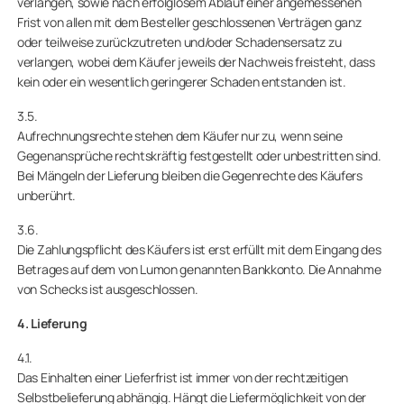
verlangen, sowie nach erfolglosem Ablauf einer angemessenen
Frist von allen mit dem Besteller geschlossenen Verträgen ganz
oder teilweise zurückzutreten und/oder Schadensersatz zu
verlangen, wobei dem Käufer jeweils der Nachweis freisteht, dass
kein oder ein wesentlich geringerer Schaden entstanden ist.
3.5.
Aufrechnungsrechte stehen dem Käufer nur zu, wenn seine
Gegenansprüche rechtskräftig festgestellt oder unbestritten sind.
Bei Mängeln der Lieferung bleiben die Gegenrechte des Käufers
unberührt.
3.6.
Die Zahlungspflicht des Käufers ist erst erfüllt mit dem Eingang des
Betrages auf dem von Lumon genannten Bankkonto. Die Annahme
von Schecks ist ausgeschlossen.
4. Lieferung
4.1.
Das Einhalten einer Lieferfrist ist immer von der rechtzeitigen
Selbstbelieferung abhängig. Hängt die Liefermöglichkeit von der