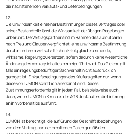
die nachstehenden Verkaufs- und Lieferbedingungen.
Privatkunden
1.2.
Die Unwirksamkeit einzelner Bestimmungen dieses Vertrages oder
Geschäftskunden
seiner Bestandteile lässt die Wirksamkeit der übrigen Regelungen
unberührt. Die Vertragspartner sind im Rahmen des Zumutbaren
nach Treu und Glauben verpflichtet, eine unwirksame Bestimmung
durch eine ihrem wirtschaftlichen Erfolg gleichkommende,
wirksame, Regelung zu ersetzen, sofern dadurch keine wesentliche
Änderung des Vertragsinhaltes herbeigeführt wird. Das Gleiche gilt,
falls ein regelungsbedürftiger Sachverhalt nicht ausdrücklich
geregelt ist. Einkaufsbedingungen des Käufers gelten nur, wenn
diese von LUMON schriftlich anerkannt sind. Dieses
Zustimmungserfordernis gilt in jedem Fall, beispielsweise auch
dann, wenn LUMON in Kenntnis der AGB des Käufers die Lieferung
an ihn vorbehaltlos ausführt.
1.3.
LUMON ist berechtigt, die auf Grund der Geschäftsbeziehungen
von dem Vertragspartner erhaltenen Daten gemäß den