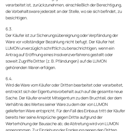
verarbeitet ist, zurückzunehmen, einschließlich der Berechtigung,
die Vorbehaltsware jederzeit an der Stelle, wo sie sich befindet, zu
besichtigen.
6.3.
Der Käufer ist zur Sicherungsübereignung oder Verpfändung der
Ware vor vollständiger Bezahlung nicht befugt. Der Käufer hat
LUMON unverzüglich schriftlich zu benachrichtigen, wenn ein
Antrag auf Eröffnung eines Insolvenzverfahrens gestellt oder
soweit Zugriffe Dritter (z. B. Pfändungen) auf die LUMON
gehörenden Waren erfolgen.
6.4.
Wird die Ware vom Käufer oder Dritten bearbeitet oder verarbeitet,
erstreckt sich der Eigentumsvorbehalt auch auf die gesamte neue
Sache. Der Käufer erwirbt Miteigentum zu dem Bruchteil, der dem
Verhältnis des Wertes seiner Ware zu dem der von LUMON
gelieferten Ware entspricht. Für den Fall des Einbaus tritt der Käufer
bereits hier seine Ansprüche gegen Dritte aufgrund der
Werterhöhung der Bausache ab; die Abtretung wird von LUMON
angenommen. Zur Einziehung der Forderung gegen den Dritten