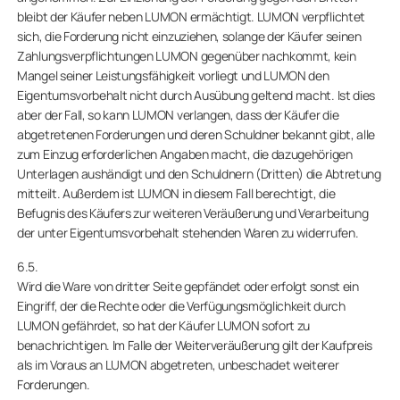
bleibt der Käufer neben LUMON ermächtigt. LUMON verpflichtet
sich, die Forderung nicht einzuziehen, solange der Käufer seinen
Zahlungsverpflichtungen LUMON gegenüber nachkommt, kein
Mangel seiner Leistungsfähigkeit vorliegt und LUMON den
Eigentumsvorbehalt nicht durch Ausübung geltend macht. Ist dies
aber der Fall, so kann LUMON verlangen, dass der Käufer die
abgetretenen Forderungen und deren Schuldner bekannt gibt, alle
zum Einzug erforderlichen Angaben macht, die dazugehörigen
Unterlagen aushändigt und den Schuldnern (Dritten) die Abtretung
mitteilt. Außerdem ist LUMON in diesem Fall berechtigt, die
Befugnis des Käufers zur weiteren Veräußerung und Verarbeitung
der unter Eigentumsvorbehalt stehenden Waren zu widerrufen.
6.5.
Wird die Ware von dritter Seite gepfändet oder erfolgt sonst ein
Eingriff, der die Rechte oder die Verfügungsmöglichkeit durch
LUMON gefährdet, so hat der Käufer LUMON sofort zu
benachrichtigen. Im Falle der Weiterveräußerung gilt der Kaufpreis
als im Voraus an LUMON abgetreten, unbeschadet weiterer
Forderungen.