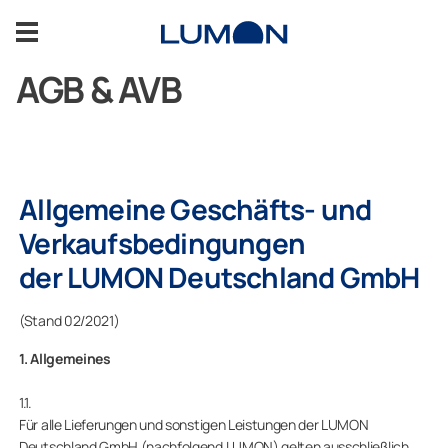
Zum
Inhalt
springen
AGB & AVB
Über uns
Nachhaltigkeit
Allgemeine Geschäfts- und
Karriere
Verkaufsbedingungen
der LUMON Deutschland GmbH
News
(Stand 02/2021)
1. Allgemeines
KONTAKT
1.1.
Für alle Lieferungen und sonstigen Leistungen der LUMON
Deutschland GmbH (nachfolgend LUMON) gelten ausschließlich