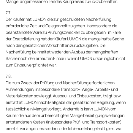
Mangel angemessenen Teil des Kaufpreises zurückzubehalten.
7.7.
Der Käufer hat LUMON die zur geschuldeten Nacherfüllung
erforderliche Zeit und Gelegenheit zu geben, insbesondere die
beanstandete Ware zu Prüfungszwecken zu übergeben. Im Falle
der Ersatzlieferung hat der Käufer LUMON die mangelhafte Sache
nach den gesetzlichen Vorschriften zurückzugeben. Die
Nacherfüllung beinhaltet weder den Ausbau der mangelhaften
Sache noch den erneuten Einbau, wenn LUMON ursprünglich nicht
zum Einbau verpflichtet war.
7.8.
Die zum Zweck der Prüfung und Nacherfüllung erforderlichen
Aufwendungen, insbesondere Transport-, Wege-, Arbeits- und
Materialkosten sowie ggf. Ausbau- und Einbaukosten, trägt bzw.
erstattet LUMON nach Maßgabe der gesetzlichen Regelung, wenn
tatsächlich ein Mangel vorliegt. Andernfalls kann LUMON vom
Käufer die aus dem unberechtigten Mangelbeseitigungsverlangen
entstandenen Kosten (insbesondere Prüf- und Transportkosten)
ersetzt verlangen, es sei denn, die fehlende Mangelhaftigkeit war