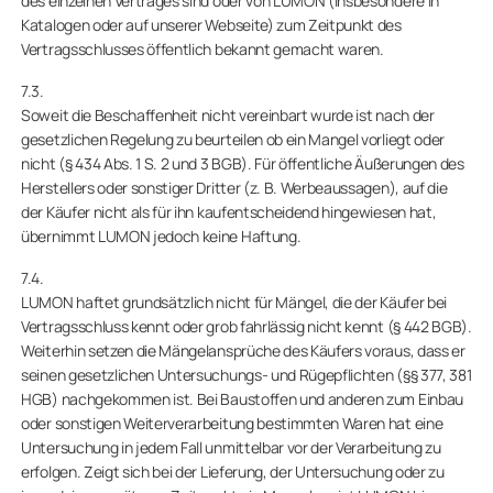
des einzelnen Vertrages sind oder von LUMON (insbesondere in
Katalogen oder auf unserer Webseite) zum Zeitpunkt des
Vertragsschlusses öffentlich bekannt gemacht waren.
7.3.
Soweit die Beschaffenheit nicht vereinbart wurde ist nach der
gesetzlichen Regelung zu beurteilen ob ein Mangel vorliegt oder
nicht (§ 434 Abs. 1 S. 2 und 3 BGB). Für öffentliche Äußerungen des
Herstellers oder sonstiger Dritter (z. B. Werbeaussagen), auf die
der Käufer nicht als für ihn kaufentscheidend hingewiesen hat,
übernimmt LUMON jedoch keine Haftung.
7.4.
LUMON haftet grundsätzlich nicht für Mängel, die der Käufer bei
Vertragsschluss kennt oder grob fahrlässig nicht kennt (§ 442 BGB).
Weiterhin setzen die Mängelansprüche des Käufers voraus, dass er
seinen gesetzlichen Untersuchungs- und Rügepflichten (§§ 377, 381
HGB) nachgekommen ist. Bei Baustoffen und anderen zum Einbau
oder sonstigen Weiterverarbeitung bestimmten Waren hat eine
Untersuchung in jedem Fall unmittelbar vor der Verarbeitung zu
erfolgen. Zeigt sich bei der Lieferung, der Untersuchung oder zu