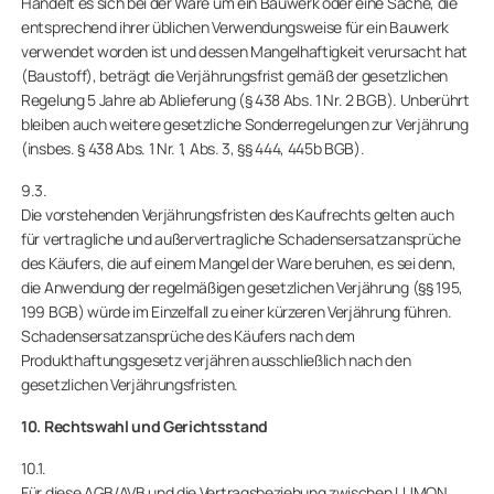
Handelt es sich bei der Ware um ein Bauwerk oder eine Sache, die
entsprechend ihrer üblichen Verwendungsweise für ein Bauwerk
verwendet worden ist und dessen Mangelhaftigkeit verursacht hat
(Baustoff), beträgt die Verjährungsfrist gemäß der gesetzlichen
Regelung 5 Jahre ab Ablieferung (§ 438 Abs. 1 Nr. 2 BGB). Unberührt
bleiben auch weitere gesetzliche Sonderregelungen zur Verjährung
(insbes. § 438 Abs. 1 Nr. 1, Abs. 3, §§ 444, 445b BGB).
9.3.
Die vorstehenden Verjährungsfristen des Kaufrechts gelten auch
für vertragliche und außervertragliche Schadensersatzansprüche
des Käufers, die auf einem Mangel der Ware beruhen, es sei denn,
die Anwendung der regelmäßigen gesetzlichen Verjährung (§§ 195,
199 BGB) würde im Einzelfall zu einer kürzeren Verjährung führen.
Schadensersatzansprüche des Käufers nach dem
Produkthaftungsgesetz verjähren ausschließlich nach den
gesetzlichen Verjährungsfristen.
10. Rechtswahl und Gerichtsstand
10.1.
Für diese AGB/AVB und die Vertragsbeziehung zwischen LUMON