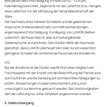
eine pauschale Entschädigung in Höhe von 50,– EUR pro
Kalendertag berechnet, beginnend mit der Lieferfrist bzw. mangels
einer Lieferfrist mit der Mitteilung der Versandbereitschaft der
Ware.
Der Nachweis eines höheren Schadens und die gesetzlichen
Ansprüche (insbesondere Ersatz von Mehraufwendungen,
angemessene Entschädigung, Kündigung) von LUMON bleiben
unberührt; die Pauschale ist aber auf weitergehende
Geldansprüche anzurechnen. Dem Käufer bleibt der Nachweis
gestattet, dass LUMON überhaupt kein oder nur ein wesentlich
geringerer Schaden als vorstehende Pauschale entstanden ist.
4.12.
Bei der Annahme ist der Käufer verpflichtet einen Abgleich der
Frachtpapiere mit der Anzahl und der Beschriftung der Packstücke
durchzuführen und die Sendung auf sichtbare Beschädigungen zu
prüfen. Abweichungen müssen dokumentiert und Lumon
unverzüglich zur Kenntnis gebracht werden. Bei Unstimmigkeiten
darf die Lieferung nur unter Vorbehalt angenommen werden.
5. Gefahrübergang