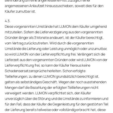
Behinderung um eine angemessene Frist zuzüglich einer
angemessenen Anlaufzeit hinauszuschieben, soweit dies für den
Käufer zumutbar ist.
4.3.
Diese vorgenannten Umstände hat LUMON dem Käufer umgehend
mitzuteilen. Sofern die Lieferverzögerung aus den vorgenannten
Gründen länger als 3 Monate andauert, ist der Käufer berechtigt,
vom Vertrag zurückzutreten. Wird durch die vorgenannten
Umstände die Lieferung oder Leistung unmöglich oder unzumutbar,
so wird LUMON von der Lieferverpflichtung frei. Verlängert sich die
Lieferzeit aus den vorgenannten Gründen oder wird LUMON von der
Lieferverpflichtung frei, so kann der Käufer hieraus keine
Schadensersatzansprüche herleiten. Schon erfolgte
Teillieferungen, zu denen LUMON grundsätzlich berechtigt ist,
gelten als selbständiges Geschäft. Wegen der noch ausstehenden
Mengen darf die Bezahlung der erfolgten Teillieferungen nicht
verweigert werden. LUMON verpflichtet sich, den Käufer
unverzüglich über die Störung und die Umstände zu informieren und
für den Fall, dass der Käufer die Gegenleistung für den gestörten Teil
der Lieferung bereits teilweise oder vollständig erbracht hat, diese