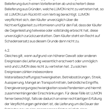
Belieferung durch einen Vorlieferanten ab und scheitert diese
Belieferung aus Gründen, welche LUMON nicht zu vertreten hat, so
ist LUMON zum Rücktritt vom Vertrag berechtigt. LUMON
verpflichtet sich, den Käufer unverzüglich über die
Nichtverfügbarkeit zu informieren und für den Fall, dass der Käufer
die Gegenleistung teilweise oder vollständig erbracht hat, diese
unverzüglich zurückzuerstatten. Dem Käufer steht ein Recht auf
Schadensersatz aus diesem Grunde dann nicht zu.
4.2.
Gleiches gilt, wenn aufgrund von höherer Gewalt oder anderen
Ereignissen die Lieferung wesentlich erschwert oder unmöglich
wird und LUMON dies nicht zu vertreten hat. Zu solchen
Ereignissen zählen insbesondere
Materialbeschaffungsschwierigkeiten, Betriebsstörungen, Streik,
Aussperrung, Mangel an Transportmitteln, behördliche Eingriffe,
Energieversorgungsschwierigkeiten sowie Pandemien und hiermit
zusammenhängender Einschränkungen. Für diese Fälle ist LUMON
ferner berechtigt, falls sie dadurch an einer rechtzeitigen Erfüllung
der Verpflichtungen gehindert ist, die Lieferung um die Dauer der