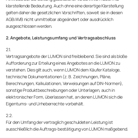
klarstellende Bedeutung. Auch ohne eine derartige Klarstellung
gelten daher die gesetzlichen Vorschriften, soweit sie in diesen
AGB/AVB nicht unmittelbar abgeändert oder ausdrücklich
ausgeschlossen werden.
2. Angebote, Leistungsumfang und Vertragsabschluss
2.1.
Vertragsangebote der LUMON sind freibleibend. Sie sind als bloße
Aufforderung zur Erteilung eines Angebotes an die LUMON zu
verstehen. Dies gilt auch, wenn LUMON dem Käufer Kataloge,
technische Dokumentationen (z. B. Zeichnungen, Pläne,
Berechnungen, Kalkulationen, Verweisungen auf DIN-Normen),
sonstige Produktbeschreibungen oder Unterlagen, auch in
elektronischer Form, überlassen hat, an denen LUMON sich die
Eigentums- und Urheberrechte vorbehält.
2.2.
Für den Umfang der vertraglich geschuldeten Leistung ist
ausschließlich die Auftrags-bestätigung von LUMON maßgebend.