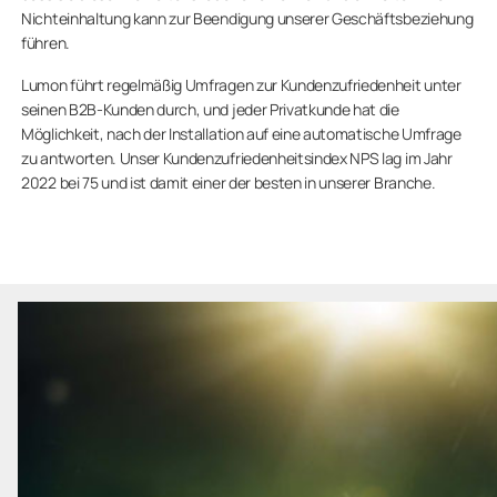
Nichteinhaltung kann zur Beendigung unserer Geschäftsbeziehung
vertrauliche Informationen anderer regeln und
führen.
schützen, sowie andere. Der
Vertriebspartner/Hersteller verpflichtet sich, bei
Lumon führt regelmäßig Umfragen zur Kundenzufriedenheit unter
der Bereitstellung oder Entwicklung seiner
seinen B2B-Kunden durch, und jeder Privatkunde hat die
Dienstleistungen und Produkte keine Rechte am
Möglichkeit, nach der Installation auf eine automatische Umfrage
geistigen Eigentum Dritter oder vertrauliche
zu antworten. Unser Kundenzufriedenheitsindex NPS lag im Jahr
Informationen zu verletzen.
2022 bei 75 und ist damit einer der besten in unserer Branche.