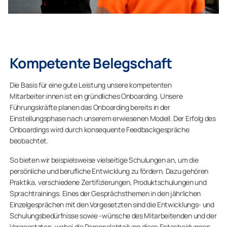
Kompetente Belegschaft
Die Basis für eine gute Leistung unsere kompetenten
Mitarbeiter:innen ist ein gründliches Onboarding. Unsere
Führungskräfte planen das Onboarding bereits in der
Einstellungsphase nach unserem erwiesenen Modell. Der Erfolg des
Onboardings wird durch konsequente Feedbackgespräche
beobachtet.
So bieten wir beispielsweise vielseitige Schulungen an, um die
persönliche und berufliche Entwicklung zu fördern. Dazu gehören
Praktika, verschiedene Zertifizierungen, Produktschulungen und
Sprachtrainings. Eines der Gesprächsthemen in den jährlichen
Einzelgesprächen mit den Vorgesetzten sind die Entwicklungs- und
Schulungsbedürfnisse sowie -wünsche des Mitarbeitenden und der
Vorgesetzten, wobei die Personalabteilung diese Entscheidungen