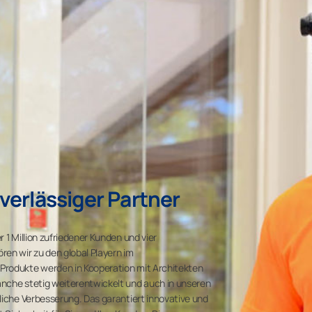
verlässiger Partner
 1 Million zufriedener Kunden und vier
en wir zu den global Playern im
Produkte werden in Kooperation mit Architekten
nche stetig weiterentwickelt und auch in unseren
liche Verbesserung. Das garantiert innovative und