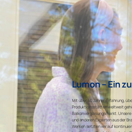
Lumon – Ein zu
Mit über 40 Jahren Erfahrung, über
Produktionsstätten weltweit gehör
Balkonverglasungsmarkt. Unsere 
und anderen Experten aus der Bra
Werken setzten wir auf kontinuier