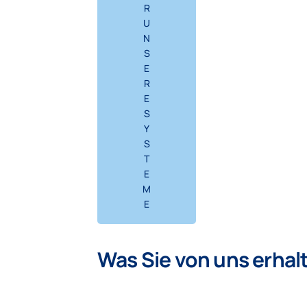
R
U
N
S
E
R
E
S
Y
S
T
E
M
E
Was Sie von uns erhal