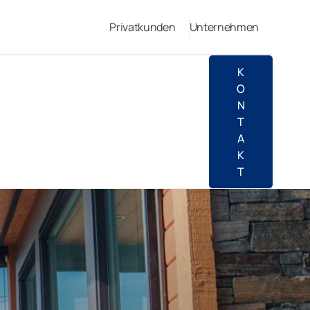
Privatkunden
Unternehmen
K
O
N
T
A
K
T