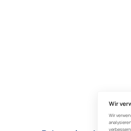
Wir ver
Wir verwen
analysieren
verbessern 