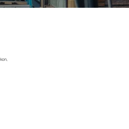
lkon,