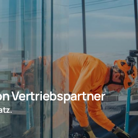
n Vertriebspartner
atz.