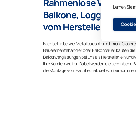
Rahmenlose Verglasun
Lernen Sie 
Balkone, Loggien und 
vom Hersteller
Cookie
Fachbetriebe wie Metallbauunternehmen, Glasereie
Bauelementehändler oder Balkonbauer kaufen die
Balkonverglasungen bei uns als Hersteller ein und 
Ihre Kunden weiter. Dabei werden die technische 
die Montage vom Fachbetrieb selbst übernommen