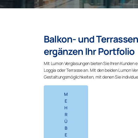
Balkon- und Terrass
ergänzen Ihr Portfolio
Mit Lumon Verglasungen bieten Sie Ihren Kunden ei
Loggia oder Terrasse an. Mit den beiden Lumon Ve
Gestaltungsmöglichkeiten, mit denen Sie individue
M
E
H
R
Ü
B
E