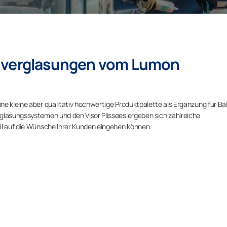
enverglasungen vom Lumon
ne kleine aber qualitativ hochwertige Produktpalette als Ergänzung für Ba
rglasungssystemen und den Visor Plissees ergeben sich zahlreiche
ll auf die Wünsche Ihrer Kunden eingehen können.