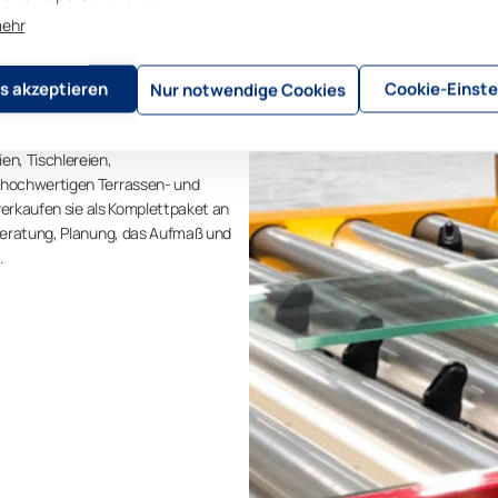
gen für
mehr
Terrassen direkt
s akzeptieren
Cookie-Einste
Nur notwendige Cookies
n, Tischlereien,
 hochwertigen Terrassen- und
verkaufen sie als Komplettpaket an
Beratung, Planung, das Aufmaß und
.