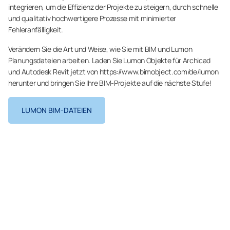
integrieren, um die Effizienz der Projekte zu steigern, durch schnelle
und qualitativ hochwertigere Prozesse mit minimierter
Fehleranfälligkeit.
Verändern Sie die Art und Weise, wie Sie mit BIM und Lumon
Planungsdateien arbeiten. Laden Sie Lumon Objekte für Archicad
und Autodesk Revit jetzt von https://www.bimobject.com/de/lumon
herunter und bringen Sie Ihre BIM-Projekte auf die nächste Stufe!
LUMON BIM-DATEIEN