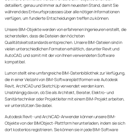
detailliert, genau und immer auf dem neuesten Stand, damit Sie
während des Entwurfsprozesses über alle nötigen Informationen
verfügen, um fundierte Entscheidungen treffen zu können.
Unsere BIM-Objekte werden von erfahrenen Ingenieuren erstellt, die
sicherstellen, dass die Dateien den höchsten
Qualitätskeitsstandards entsprechen. Unsere BIM-Dateien sind in
vielen unterschiedlichen Formaten erhältlich, darunter Revit und
AutoCAD, und somit mit der von Ihnen verwendeten Software
kompatibel.
Lumon stellt eine umfangreiche BIM-Datenbibliothek zur Verfügung,
die in einer Vielzahl von BIM-Softwareplattformen wie Autodesk
Revit, ArchiCAD und SketchUp verwendet werden kann.
Unabhängig davon, ob Sie als Architekt, Berater, Elektro- und
Sanitärtechniker oder Projektleiter mit einem BIM-Projekt arbeiten,
wir unterstützen Sie dabei.
Autodesk Revit- und ArchiCAD-Anwender können unsere BIM-
Objekte von der BIMObject-Plattform herunterladen, indem sie sich
dort kostenlos registrieren. Sie können sie in jede BIM-Software