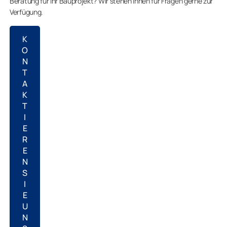
Beratung für Ihr Bauprojekt? Wir stehen Ihnen für Fragen gerne zur
Verfügung.
K
O
N
T
A
K
T
I
E
R
E
N
S
I
E
U
N