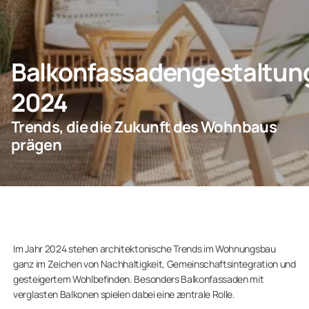
KONTAKT
Balkonfassadengestaltun
2024
Privatkunden
Trends, die die Zukunft des Wohnbaus
Unternehmen
prägen
Im Jahr 2024 stehen architektonische Trends im Wohnungsbau
ganz im Zeichen von Nachhaltigkeit, Gemeinschaftsintegration und
gesteigertem Wohlbefinden. Besonders Balkonfassaden mit
verglasten Balkonen spielen dabei eine zentrale Rolle.