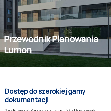
SKONTAKTUJ SIĘ Z NAMI
Przewodnik Planowania
Klient indywidualny
Lumon
O nas
Dostęp do szerokiej gamy
dokumentacji
Nasz Przewodnik Planowania to cenne źródło, które pozwala