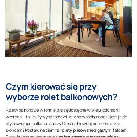
Czym kierować się przy
wyborze rolet balkonowych?
Rolety balkonowe w formie plis są dostępne w wielu kolorach i
wzorach – tak duży wybór sprawi, że z łatwością dopasujesz je do
stylu swojego balkonu. Zależy Ci na całkowitej ochronie przed
słońcem? Postaw na ciemne
rolety plisowane
z gęstymi fałdami.
Poszukujesz nowoczesnych
osłon przeciwsłonecznych na