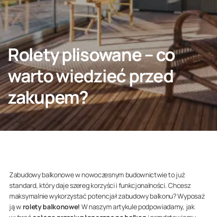
SKONTAKTUJ SIĘ Z NAMI
Rolety plisowane – co
warto wiedzieć przed
Klient indywidualny
zakupem?
O nas
Zabudowy balkonowe w nowoczesnym budownictwie to już
standard, który daje szereg korzyści i funkcjonalności. Chcesz
maksymalnie wykorzystać potencjał zabudowy balkonu? Wyposaż
ją w
rolety balkonowe!
W naszym artykule podpowiadamy, jak