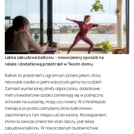
Lekka zabudowa balkonu – nowoczesny sposób na
relaks i dodatkową przestrzeń w Twoim domu
Balkon to przestrzeń z ogromnym potencjałem, który
niezwykle rzadko w pełni wykorzystujemy na co dzień.
Zamiast wymarzonej strefy odpoczynku, dodatkowe
metry kwadratowe szybko zamieniają się w podręczny
schowek na suszarkę, mopy czy rowery. W chłodniejsze
miesiące po prostu zamykamy drzwi balkonowe i
zapominamy o tym miejscu aż do wiosny. Rozwiązaniem,
które na zawsze zmieni ten stan rzeczy, jest lekka
zabudowa balkonu. W nowoczesnym budownictwie