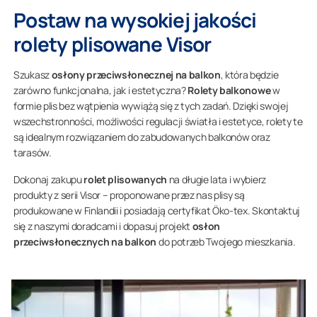
Postaw na wysokiej jakości
rolety plisowane Visor
Szukasz
osłony przeciwsłonecznej na balkon
, która będzie
zarówno funkcjonalna, jak i estetyczna?
Rolety balkonowe
w
formie plis bez wątpienia wywiążą się z tych zadań. Dzięki swojej
wszechstronności, możliwości regulacji światła i estetyce, rolety te
są idealnym rozwiązaniem do zabudowanych balkonów oraz
tarasów.
Dokonaj zakupu
rolet plisowanych
na długie lata i wybierz
produkty z serii Visor – proponowane przez nas plisy są
produkowane w Finlandii i posiadają certyfikat Öko-tex. Skontaktuj
się z naszymi doradcami i dopasuj projekt
osłon
przeciwsłonecznych na balkon
do potrzeb Twojego mieszkania.