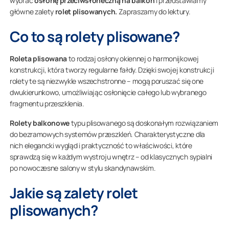
wybrać
osłonę przeciwsłoneczną na balkon
i przedstawiamy
główne zalety
rolet plisowanych.
Zapraszamy do lektury.
Co to są rolety plisowane?
Roleta plisowana
to rodzaj osłony okiennej o harmonijkowej
konstrukcji, która tworzy regularne fałdy. Dzięki swojej konstrukcji
rolety te są niezwykle wszechstronne – mogą poruszać się one
dwukierunkowo, umożliwiając osłonięcie całego lub wybranego
fragmentu przeszklenia.
Rolety balkonowe
typu plisowanego są doskonałym rozwiązaniem
do bezramowych systemów przeszkleń. Charakterystyczne dla
nich elegancki wygląd i praktyczność to właściwości, które
sprawdzą się w każdym wystroju wnętrz – od klasycznych sypialni
po nowoczesne salony w stylu skandynawskim.
Jakie są zalety rolet
plisowanych?