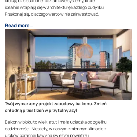
królują dziś subtelne, bezramowe systemy, które
idealnie wtapiają się w architekturę każdego budynku.
Przekonaj się, dlaczego warto w nie zainwestować.
Read more…
Twój wymarzony projekt zabudowy balkonu. Zmień
chłodną przestrzeń w przytulny azyl
Balkon w bloku to wielki atut i mała ucieczka od zgiełku
codzienności. Niestety, w naszym zmiennym klimacie z
uroków porannej kawy na świeżym powietrzu