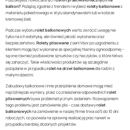
balkon?
Podążaj zgodnie z trendami i wybierz
rolety balkonowe
z
materiału poliestrowego w stylu skandynawskim lub w kolorze
kremowej bieli.
Podczas wyboru
rolet balkonowych
warto zwrócić uwagę nie
tylko na ich estetykę, ale również jakość wykonania oraz
bezpieczeństwo.
Rolety plisowane
z serii Visor po uzgodnieniu z
klientem mogą być wykonane ze specjalnej tkaniny ognioodpornej –
są one również pozbawione sznurków czy haczyków, o które łatwo
się zahaczyć. Takie właściwości produktów są szczególnie
pożądane w przypadku
rolet na drzwi balkonowe
dla rodzin z
małymi dziećmi.
Zabudowy balkonowe i inne przeszklenia domowe mogą mieć
najróżniejsze wymiary, przez co znalezienie odpowiednich
rolet
plisowanych
bywa problematycznym zadaniem. Rozwiązaniem
tego problemu jest zamówienie plis – czas dostawy
rolet
balkonowych
na zamówienie w naszej firmie trwa od 5 do 10 dni
roboczych, co pozwala na sprawną realizację prac nawet w
przypadku bardziej złożonych projektów.