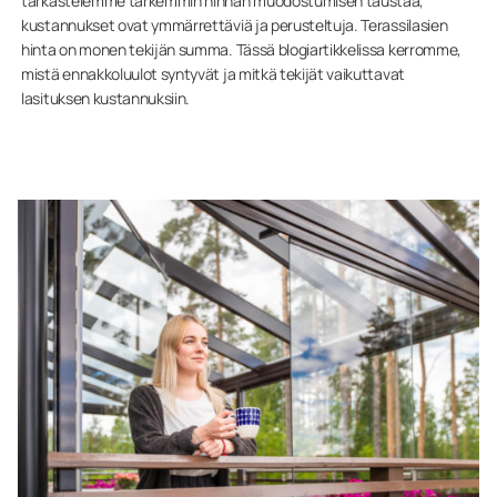
tarkastelemme tarkemmin hinnan muodostumisen taustaa,
kustannukset ovat ymmärrettäviä ja perusteltuja. Terassilasien
hinta on monen tekijän summa. Tässä blogiartikkelissa kerromme,
mistä ennakkoluulot syntyvät ja mitkä tekijät vaikuttavat
lasituksen kustannuksiin.