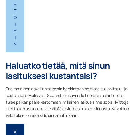
H
T
O
I
H
I
N
Haluatko tietää, mitä sinun
lasituksesi kustantaisi?
Ensimmäinen askel lasiterassin hankintaan on tilata suunnittelu- ja
kustannusarviokäynti. Suunnittelukäynnillä Lumonin asiantuntija
tulee paikan päälle kertomaan, millainen lasitus sinne sopisi. Mittoja
otettuaan asiantuntija esittää arvion lasituksen hinnasta. Käynti on
veloitukseton eikä sido sinua mihinkään.
V