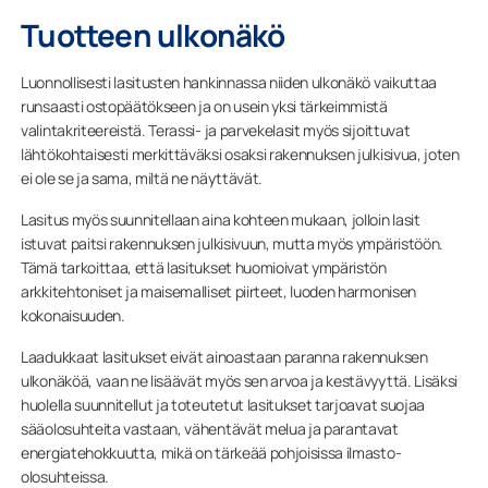
Tuotteen ulkonäkö
Luonnollisesti lasitusten hankinnassa niiden ulkonäkö vaikuttaa
runsaasti ostopäätökseen ja on usein yksi tärkeimmistä
valintakriteereistä. Terassi- ja parvekelasit myös sijoittuvat
lähtökohtaisesti merkittäväksi osaksi rakennuksen julkisivua, joten
ei ole se ja sama, miltä ne näyttävät.
Lasitus myös suunnitellaan aina kohteen mukaan, jolloin lasit
istuvat paitsi rakennuksen julkisivuun, mutta myös ympäristöön.
Tämä tarkoittaa, että lasitukset huomioivat ympäristön
arkkitehtoniset ja maisemalliset piirteet, luoden harmonisen
kokonaisuuden.
Laadukkaat lasitukset eivät ainoastaan paranna rakennuksen
ulkonäköä, vaan ne lisäävät myös sen arvoa ja kestävyyttä. Lisäksi
huolella suunnitellut ja toteutetut lasitukset tarjoavat suojaa
sääolosuhteita vastaan, vähentävät melua ja parantavat
energiatehokkuutta, mikä on tärkeää pohjoisissa ilmasto-
olosuhteissa.