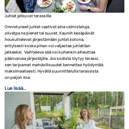
Juhlat jatkuvat terassille
Onnistuneet juhlat vaativat aina valmisteluja,
olivatpa ne pienet tai suuret. Kauniit kesäpäivät
houkuttelevat järjestämään juhlat kotona,
erityisesti koska pihan voi valjastaa juhlatilan
jatkeeksi. Vaihteleva sää voi kuitenkin aiheuttaa
päänvaivaa järjestäjille. Jos kodista löytyy terassi,
sen tarjoamat mahdollisuudet kannattaa hyödyntää
maksimaalisesti. Hyvällä suunnittelulla terassista
on paljon iloa.
Lue lisää…