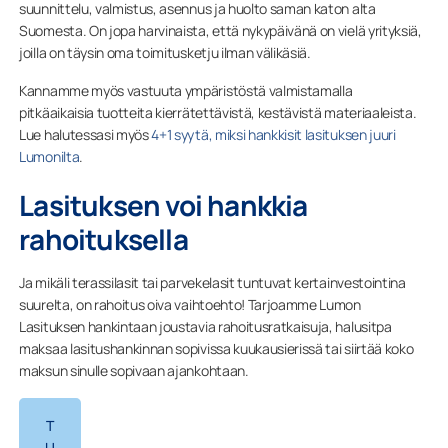
suunnittelu, valmistus, asennus ja huolto saman katon alta
Suomesta. On jopa harvinaista, että nykypäivänä on vielä yrityksiä,
joilla on täysin oma toimitusketju ilman välikäsiä.
Kannamme myös vastuuta ympäristöstä valmistamalla
pitkäaikaisia tuotteita kierrätettävistä, kestävistä materiaaleista.
Lue halutessasi myös
4+1 syytä, miksi hankkisit lasituksen juuri
Lumonilta
.
Lasituksen voi hankkia
rahoituksella
Ja mikäli terassilasit tai parvekelasit tuntuvat kertainvestointina
suurelta, on rahoitus oiva vaihtoehto! Tarjoamme Lumon
Lasituksen hankintaan joustavia rahoitusratkaisuja, halusitpa
maksaa lasitushankinnan sopivissa kuukausierissä tai siirtää koko
maksun sinulle sopivaan ajankohtaan.
T
U