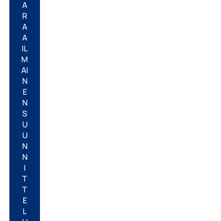
A
R
A
A
IL
M
AI
N
E
N
S
U
U
N
N
I
T
T
E
L