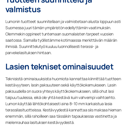
valmistus
Lumonin tuotteet suunnitellaan ja valmistetaan alusta loppuun asti
Suomessa juuri tämän ympäristön edellyttämiin vaatimuksiin.
Olemmekin oppineet tuntemaan suomalaisten tarpeet vuosien
saatossa. Samalla työllistämme kotimaassa merkittävän määrän
ihmisiä. Suunnittelutyö kuuluu luonnollisesti terassi- ja
parvekelasituksen hintaan.
Lasien tekniset ominaisuudet
Teknisistä ominaisuuksista huomiota kannattaa kiinnittää tuotteen
kestävyyteen, lasin paksuuteen sekä käyttökokemukseen. Lasin
paksuudella on suora yhteys käyttökokemukseen, sillä ohut lasi
taipuu tuulessa, eikä ole yhtä kestävä kuin vahvempi vaihtoehto.
Lumon käyttää lähtökohtaisesti aina 8–10 mm karkaistua lasia
terassilasituotteissa. Kestävyydestä kannattaa siis maksaa hieman
enemmän, sillä rahoilleen saa tässäkin tapauksessa vastinetta ja
mielenrauhaa lasituksen kestävyydestä.