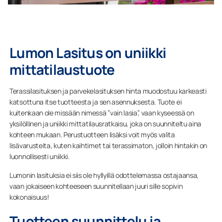
Lumon Lasitus on uniikki
mittatilaustuote
Terassilasituksen ja parvekelasituksen hinta muodostuu karkeasti
katsottuna itse tuotteesta ja sen asennuksesta. Tuote ei
kuitenkaan ole missään nimessä ”vain lasia”, vaan kyseessä on
yksilöllinen ja uniikki mittatilausratkaisu, joka on suunniteltu aina
kohteen mukaan. Perustuotteen lisäksi voit myös valita
lisävarusteita, kuten kaihtimet tai terassimaton, jolloin hintakin on
luonnollisesti uniikki.
Lumonin lasituksia ei siis ole hyllyillä odottelemassa ostajaansa,
vaan jokaiseen kohteeseen suunnitellaan juuri sille sopivin
kokonaisuus!
Tuotteen suunnittelu ja