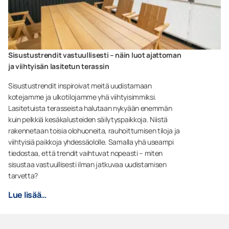
Sisustustrendit vastuullisesti – näin luot ajattoman
ja viihtyisän lasitetun terassin
Sisustustrendit inspiroivat meitä uudistamaan
kotejamme ja ulkotilojamme yhä viihtyisimmiksi.
Lasitetuista terasseista halutaan nykyään enemmän
kuin pelkkiä kesäkalusteiden säilytyspaikkoja. Niistä
rakennetaan toisia olohuoneita, rauhoittumisen tiloja ja
viihtyisiä paikkoja yhdessäololle. Samalla yhä useampi
tiedostaa, että trendit vaihtuvat nopeasti – miten
sisustaa vastuullisesti ilman jatkuvaa uudistamisen
tarvetta?
Lue lisää…