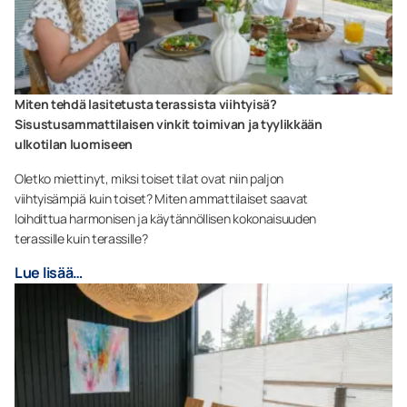
Miten tehdä lasitetusta terassista viihtyisä?
Sisustusammattilaisen vinkit toimivan ja tyylikkään
ulkotilan luomiseen
Oletko miettinyt, miksi toiset tilat ovat niin paljon
viihtyisämpiä kuin toiset? Miten ammattilaiset saavat
loihdittua harmonisen ja käytännöllisen kokonaisuuden
terassille kuin terassille?
Lue lisää…