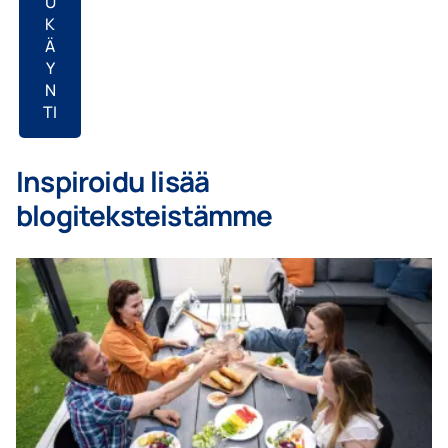
U
K
Ä
Y
N
TI
Inspiroidu lisää
blogiteksteistämme