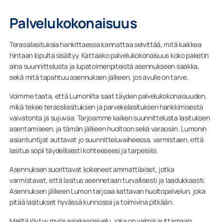
Palvelukokonaisuus
Terassilasituksia hankittaessa kannattaa selvittää, mitä kaikkea
hintaan lopulta sisältyy. Kattaako palvelukokonaisuus koko paketin
aina suunnittelusta ja lupatoimenpiteistä asennukseen saakka,
sekä mitä tapahtuu asennuksen jälkeen, jos avulle on tarve.
Voimme taata, että Lumonilta saat täyden palvelukokonaisuuden,
mikä tekee terassilasituksen ja parvekelasituksen hankkimisesta
vaivatonta ja sujuvaa. Tarjoamme kaiken suunnittelusta lasituksen
asentamiseen, ja tämän jälkeen huoltoon sekä varaosiin. Lumonin
asiantuntijat auttavat jo suunnitteluvaiheessa, varmistaen, että
lasitus sopii täydellisesti kohteeseesi ja tarpeisiisi.
Asennuksen suorittavat kokeneet ammattilaiset, jotka
varmistavat, että lasitus asennetaan turvallisesti ja laadukkaasti.
Asennuksen jälkeen Lumon tarjoaa kattavan huoltopalvelun, joka
pitää lasitukset hyvässä kunnossa ja toimivina pitkään.
Meiltä löytyy myös asiakaspalvelu, joka on valmis auttamaan