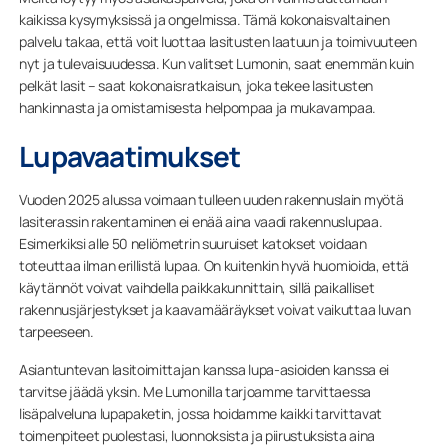
kaikissa kysymyksissä ja ongelmissa. Tämä kokonaisvaltainen
palvelu takaa, että voit luottaa lasitusten laatuun ja toimivuuteen
nyt ja tulevaisuudessa. Kun valitset Lumonin, saat enemmän kuin
pelkät lasit – saat kokonaisratkaisun, joka tekee lasitusten
hankinnasta ja omistamisesta helpompaa ja mukavampaa.
Lupavaatimukset
Vuoden 2025 alussa voimaan tulleen uuden rakennuslain myötä
lasiterassin rakentaminen ei enää aina vaadi rakennuslupaa.
Esimerkiksi alle 50 neliömetrin suuruiset katokset voidaan
toteuttaa ilman erillistä lupaa. On kuitenkin hyvä huomioida, että
käytännöt voivat vaihdella paikkakunnittain, sillä paikalliset
rakennusjärjestykset ja kaavamääräykset voivat vaikuttaa luvan
tarpeeseen.
Asiantuntevan lasitoimittajan kanssa lupa-asioiden kanssa ei
tarvitse jäädä yksin. Me Lumonilla tarjoamme tarvittaessa
lisäpalveluna lupapaketin, jossa hoidamme kaikki tarvittavat
toimenpiteet puolestasi, luonnoksista ja piirustuksista aina