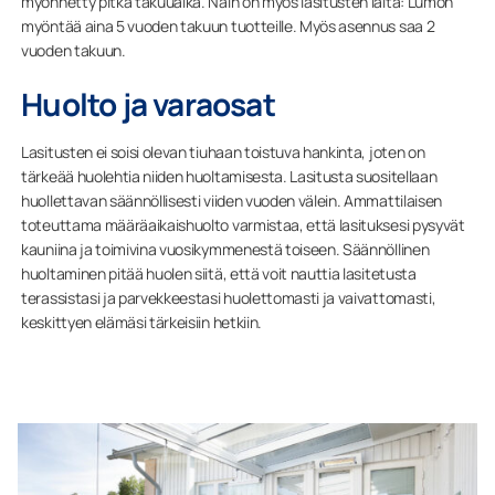
myönnetty pitkä takuuaika. Näin on myös lasitusten laita: Lumon
myöntää aina 5 vuoden takuun tuotteille. Myös asennus saa 2
vuoden takuun.
Huolto ja varaosat
Lasitusten ei soisi olevan tiuhaan toistuva hankinta, joten on
tärkeää huolehtia niiden huoltamisesta. Lasitusta suositellaan
huollettavan säännöllisesti viiden vuoden välein. Ammattilaisen
toteuttama määräaikaishuolto varmistaa, että lasituksesi pysyvät
kauniina ja toimivina vuosikymmenestä toiseen. Säännöllinen
huoltaminen pitää huolen siitä, että voit nauttia lasitetusta
terassistasi ja parvekkeestasi huolettomasti ja vaivattomasti,
keskittyen elämäsi tärkeisiin hetkiin.