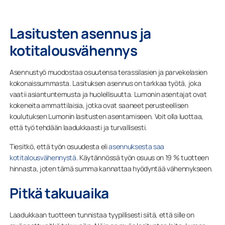
Lasitusten asennus ja
kotitalousvähennys
Asennustyö muodostaa osuutensa terassilasien ja parvekelasien
kokonaissummasta. Lasituksen asennus on tarkkaa työtä, joka
vaatii asiantuntemusta ja huolellisuutta. Lumonin asentajat ovat
kokeneita ammattilaisia, jotka ovat saaneet perusteellisen
koulutuksen Lumonin lasitusten asentamiseen. Voit olla luottaa,
että työ tehdään laadukkaasti ja turvallisesti.
Tiesitkö, että työn osuudesta eli
asennuksesta saa
kotitalousvähennystä
. Käytännössä työn osuus on 19 % tuotteen
hinnasta, joten tämä summa kannattaa hyödyntää vähennykseen.
Pitkä takuuaika
Laadukkaan tuotteen tunnistaa tyypillisesti siitä, että sille on