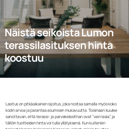
Ota yhteyttä
PYYDÄ TARJOUS
Näistä seikoista Lumon
terassilasituksen hinta
koostuu
Ammattilaisille
Yritys
Lasitus on pitkäaikainen sijoitus, joka nostaa samalla myös koko
kodin arvoa ja parantaa asumisen mukavuutta. Toisinaan kuulee
sanottavan, että terassi- ja parvekelasithan ovat ”vain lasia”, ja
tällöin tuotteiden hinta voi tulla yllätyksenä. Kun kuitenkin