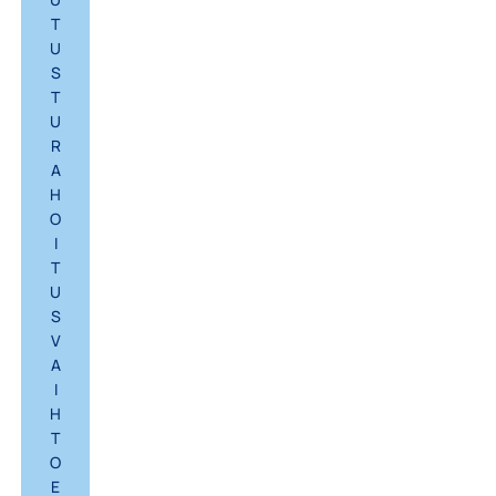
T
U
S
T
U
R
A
H
O
I
T
U
S
V
A
I
H
T
O
E