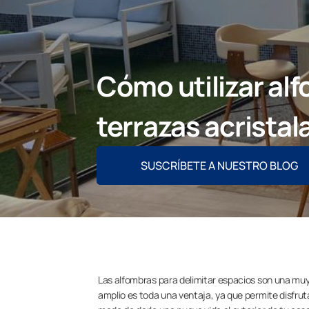
Cómo utilizar al
terrazas acristal
SUSCRÍBETE A NUESTRO BLOG
Las alfombras para delimitar espacios son una muy
amplio es toda una ventaja, ya que permite disfrut