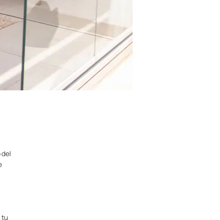
 del
e
 tu