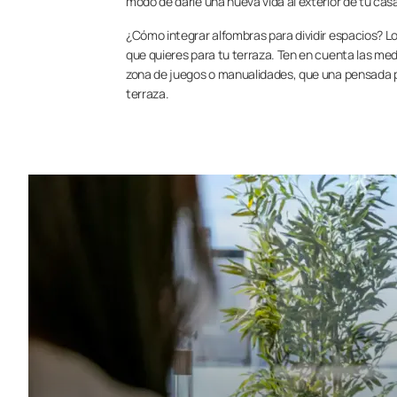
modo de darle una nueva vida al exterior de tu cas
¿Cómo integrar alfombras para dividir espacios? Lo
que quieres para tu terraza. Ten en cuenta las me
zona de juegos o manualidades, que una pensada par
terraza.