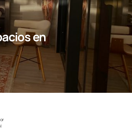
pacios en
ior
l