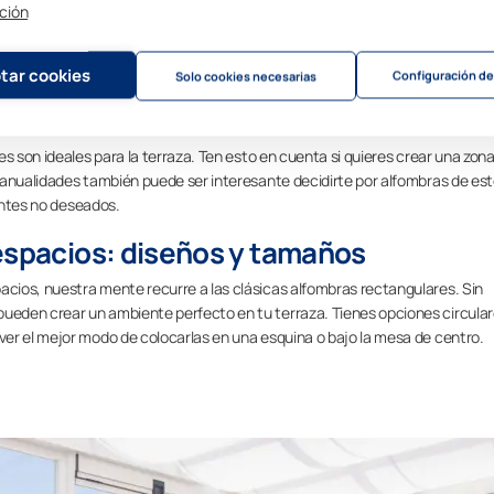
ción
s de limpiar que las tejidas a mano o las recicladas. Aunque las actividades
s tejidos, siempre es buena idea buscar opciones que se mantengan limpia
tar cookies
Configuración de
Solo cookies necesarias
nes
s son ideales para la terraza. Ten esto en cuenta si quieres crear una zon
manualidades también puede ser interesante decidirte por alfombras de es
dentes no deseados.
 espacios: diseños y tamaños
cios, nuestra mente recurre a las clásicas alfombras rectangulares. Sin
eden crear un ambiente perfecto en tu terraza. Tienes opciones circular
er el mejor modo de colocarlas en una esquina o bajo la mesa de centro.