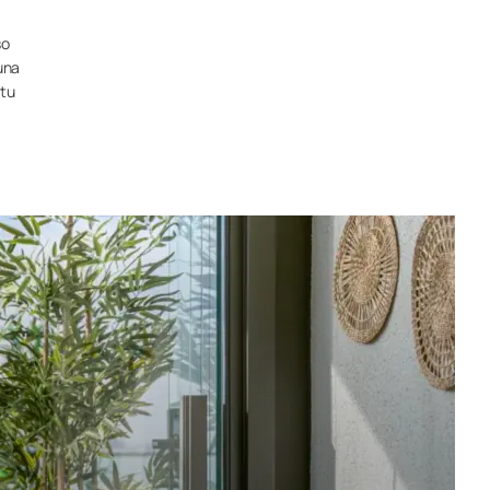
so
una
 tu