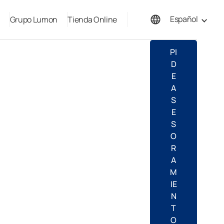
Español
Grupo Lumon
Tienda Online
English
PI
D
E
A
S
E
S
O
R
A
M
IE
N
T
O