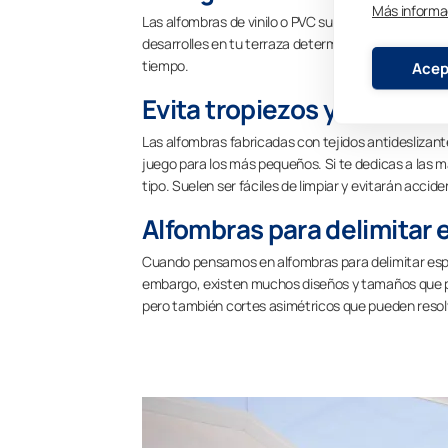
Más informa
Las alfombras de vinilo o PVC suelen ser más fácile
desarrolles en tu terraza determinarán los mejore
tiempo.
Acep
Evita tropiezos y resbalo
Las alfombras fabricadas con tejidos antideslizante
juego para los más pequeños. Si te dedicas a las 
tipo. Suelen ser fáciles de limpiar y evitarán acci
Alfombras para delimitar
Cuando pensamos en alfombras para delimitar espa
embargo, existen muchos diseños y tamaños que pu
pero también cortes asimétricos que pueden resolv