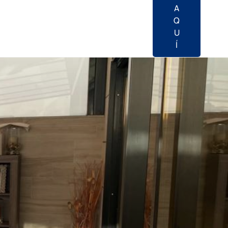
A
Q
U
Í