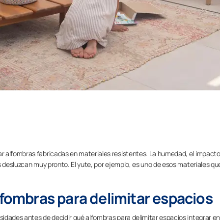
r alfombras fabricadas en materiales resistentes. La humedad, el impacto
s desluzcan muy pronto. El yute, por ejemplo, es uno de esos materiales qu
lfombras para delimitar espacios
idades antes de decidir qué alfombras para delimitar espacios integrar en