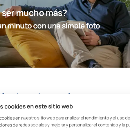
ra ser mucho más?
n minuto con una simple foto
lfombras de exterior
s cookies en este sitio web
resisten a la humedad y el sol, pero también las que son fáciles de limpiar.
debes tener en cuenta ciertos detalles interesantes.
cookies en nuestro sitio web para analizar el rendimiento y el uso del
de limpiar
ciones de redes sociales y mejorar y personalizar el contenido y la p