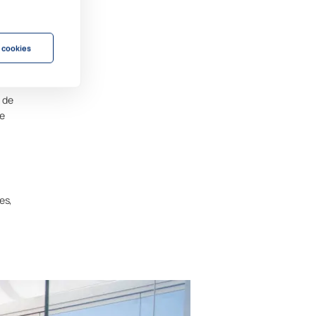
 que
s más
 cookies
a de
te
es,