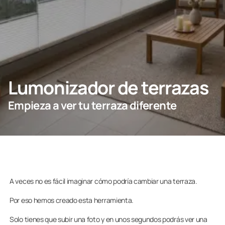
Contacto
PIDE ASESORAMIENTO AQUÍ
Lumonizador de terrazas
Profesionales
Empieza a ver tu terraza diferente
Grupo Lumon
Tienda Online
A veces no es fácil imaginar cómo podría cambiar una terraza.
Por eso hemos creado esta herramienta.
Solo tienes que subir una foto y en unos segundos podrás ver una