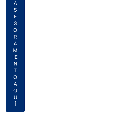
A
S
E
S
O
R
A
M
IE
N
T
O
A
Q
U
Í