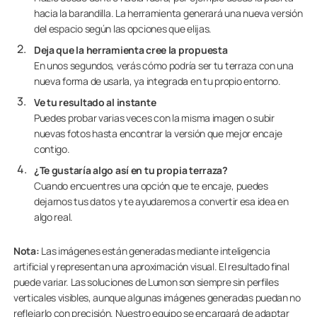
hacia la barandilla. La herramienta generará una nueva versión
del espacio según las opciones que elijas.
Deja que la herramienta cree la propuesta
En unos segundos, verás cómo podría ser tu terraza con una
nueva forma de usarla, ya integrada en tu propio entorno.
Ve tu resultado al instante
Puedes probar varias veces con la misma imagen o subir
nuevas fotos hasta encontrar la versión que mejor encaje
contigo.
¿Te gustaría algo así en tu propia terraza?
Cuando encuentres una opción que te encaje, puedes
dejarnos tus datos y te ayudaremos a convertir esa idea en
algo real.
Nota:
Las imágenes están generadas mediante inteligencia
artificial y representan una aproximación visual. El resultado final
puede variar. Las soluciones de Lumon son siempre sin perfiles
verticales visibles, aunque algunas imágenes generadas puedan no
reflejarlo con precisión. Nuestro equipo se encargará de adaptar