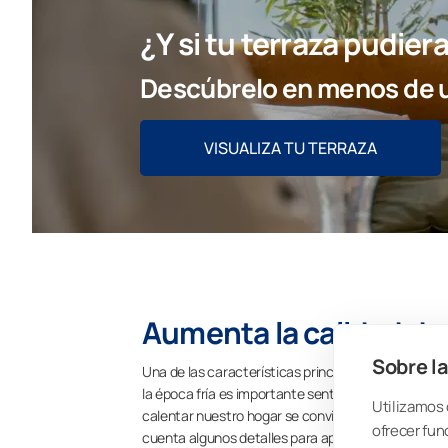
¿Y si tu terraza pudie
Descúbrelo en menos de u
VISUALIZA TU TERRAZA
Aumenta la calidad de 
Sobre la
Una de las características principales del confort
la época fría es importante sentirse bien en casa. 
Utilizamos 
calentar nuestro hogar se convierten en protagoni
ofrecer fun
cuenta algunos detalles para aprovechar al máximo