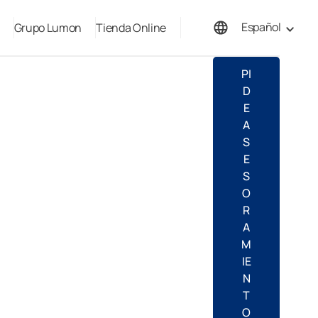
Español
Grupo Lumon
Tienda Online
English
PI
D
E
A
S
E
S
O
R
A
M
IE
N
T
O