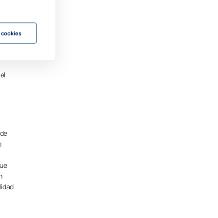
r,
 cookies
ugar a
co se
el
 de
s
que
n
lidad