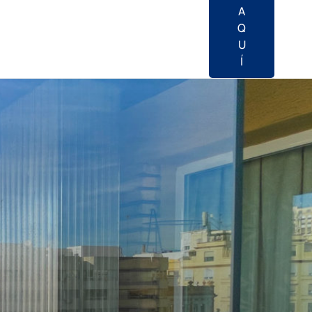
A
Q
U
Í