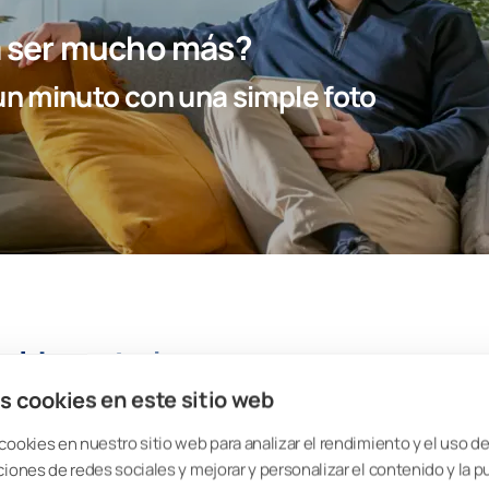
ra ser mucho más?
n minuto con una simple foto
vida en tu hogar
s cookies en este sitio web
 térmico es su capacidad para aumentar la calidad de vida de los tuyos. Dur
Los sistemas de calefacción centralizada, las calderas y otras formas de
cookies en nuestro sitio web para analizar el rendimiento y el uso del
stas con la bajada de las temperaturas. Sin embargo, es importante tener
ciones de redes sociales y mejorar y personalizar el contenido y la p
 las capacidades de tu sistema de climatización.