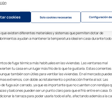
ción
 conseguir comodidad
a orientación y el clima, pero también los puntos de fuga térmica, es deci
tar cookies
Configuración de
Solo cookies necesarias
e calienta, son más cómodas y acogedoras. Estas corrientes de aire pueden j
verano, pero suponer motivo de disgusto en invierno. El aislamiento térmi
ya que existen diferentes materiales y sistemas que permiten dotar de
cubrimientos ayudan a mantener la temperatura ideal en casa durante todo 
untos de fuga térmica más habituales en las viviendas. Las ventanas mal
ierten tu casa en un lugar más frío de lo que te gustaría. Estas corrientes
aunque también son útiles para ventilar las viviendas. En el mercado puede
mas extremos, con doble acristalamiento o protección frente al sol. Las
o de fuga aún cerrado, ya que es importante que no cuenten con rendijas 
azas y balcones pueden ser un punto claro para que el frío entre en casa. E
cionar la terraza para poder usarla todo el año, afectando además a la ca