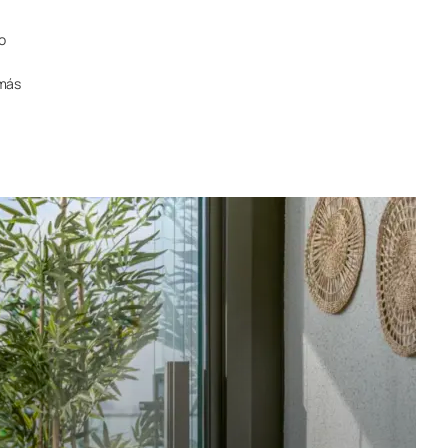
o
 más