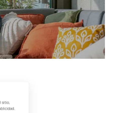
ante
 sitio,
 en
ublicidad.