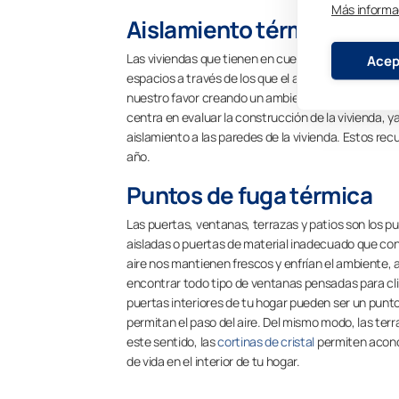
Más informa
Aislamiento térmico para
Las viviendas que tienen en cuenta aspectos como l
Acep
espacios a través de los que el aire se enfría o s
nuestro favor creando un ambiente refrescante en 
centra en evaluar la construcción de la vivienda, 
aislamiento a las paredes de la vivienda. Estos re
año.
Puntos de fuga térmica
Las puertas, ventanas, terrazas y patios son los p
aisladas o puertas de material inadecuado que conv
aire nos mantienen frescos y enfrían el ambiente, 
encontrar todo tipo de ventanas pensadas para cli
puertas interiores de tu hogar pueden ser un punt
permitan el paso del aire. Del mismo modo, las terr
este sentido, las
cortinas de cristal
permiten acondi
de vida en el interior de tu hogar.