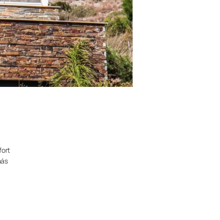
fort
más